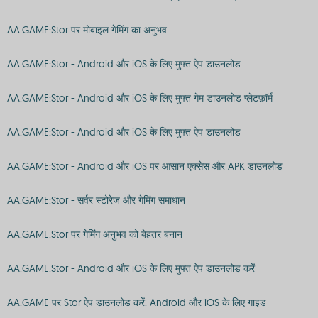
AA.GAME:Stor पर मोबाइल गेमिंग का अनुभव
AA.GAME:Stor - Android और iOS के लिए मुफ्त ऐप डाउनलोड
AA.GAME:Stor - Android और iOS के लिए मुफ्त गेम डाउनलोड प्लेटफ़ॉर्म
AA.GAME:Stor - Android और iOS के लिए मुफ्त ऐप डाउनलोड
AA.GAME:Stor - Android और iOS पर आसान एक्सेस और APK डाउनलोड
AA.GAME:Stor - सर्वर स्टोरेज और गेमिंग समाधान
AA.GAME:Stor पर गेमिंग अनुभव को बेहतर बनान
AA.GAME:Stor - Android और iOS के लिए मुफ्त ऐप डाउनलोड करें
AA.GAME पर Stor ऐप डाउनलोड करें: Android और iOS के लिए गाइड