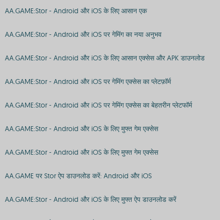
AA.GAME:Stor - Android और iOS के लिए आसान एक
AA.GAME:Stor - Android और iOS पर गेमिंग का नया अनुभव
AA.GAME:Stor - Android और iOS के लिए आसान एक्सेस और APK डाउनलोड
AA.GAME:Stor - Android और iOS पर गेमिंग एक्सेस का प्लेटफ़ॉर्म
AA.GAME:Stor - Android और iOS पर गेमिंग एक्सेस का बेहतरीन प्लेटफॉर्म
AA.GAME:Stor - Android और iOS के लिए मुफ्त गेम एक्सेस
AA.GAME:Stor - Android और iOS के लिए मुफ्त गेम एक्सेस
AA.GAME पर Stor ऐप डाउनलोड करें: Android और iOS
AA.GAME:Stor - Android और iOS के लिए मुफ्त ऐप डाउनलोड करें