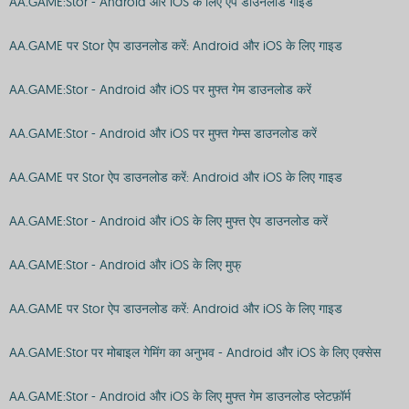
AA.GAME:Stor - Android और iOS के लिए ऐप डाउनलोड गाइड
AA.GAME पर Stor ऐप डाउनलोड करें: Android और iOS के लिए गाइड
AA.GAME:Stor - Android और iOS पर मुफ्त गेम डाउनलोड करें
AA.GAME:Stor - Android और iOS पर मुफ्त गेम्स डाउनलोड करें
AA.GAME पर Stor ऐप डाउनलोड करें: Android और iOS के लिए गाइड
AA.GAME:Stor - Android और iOS के लिए मुफ्त ऐप डाउनलोड करें
AA.GAME:Stor - Android और iOS के लिए मुफ्
AA.GAME पर Stor ऐप डाउनलोड करें: Android और iOS के लिए गाइड
AA.GAME:Stor पर मोबाइल गेमिंग का अनुभव - Android और iOS के लिए एक्सेस
AA.GAME:Stor - Android और iOS के लिए मुफ्त गेम डाउनलोड प्लेटफ़ॉर्म