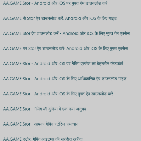
AA.GAME:Stor - Android और iOS पर मुफ्त गेम डाउनलोड करें
AA.GAME से Stor ऐप डाउनलोड करें: Android और iOS के लिए गाइड
AA.GAME:Stor ऐप डाउनलोड करें - Android और iOS के लिए मुफ्त गेम एक्सेस
AA.GAME पर Stor ऐप डाउनलोड करें: Android और iOS के लिए मुफ्त एक्सेस
AA.GAME:Stor - Android और iOS पर गेमिंग एक्सेस का बेहतरीन प्लेटफॉर्म
AA.GAME:Stor - Android और iOS के लिए आधिकारिक ऐप डाउनलोड गाइड
AA.GAME:Stor - Android और iOS के लिए मुफ्त ऐप डाउनलोड करें
AA.GAME:Stor - गेमिंग की दुनिया में एक नया अनुभव
AA.GAME:Stor - आपका गेमिंग स्टोरेज समाधान
AA.GAME स्टोर: गेमिंग आइटम्स की सुरक्षित खरीदा