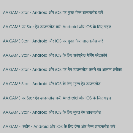
AA.GAME:Stor - Android और iOS पर मुफ्त गेम्स डाउनलोड करें
AA.GAME पर Stor ऐप डाउनलोड करें: Android और iOS के लिए गाइड
AA.GAME:Stor - Android और iOS पर मुफ्त गेम्स डाउनलोड करें
AA.GAME:Stor - Android और iOS के लिए सर्वश्रेष्ठ गेमिंग प्लेटफ़ॉर्म
AA.GAME:Stor - Android और iOS पर गेम डाउनलोड करने का आसान तरीका
AA.GAME:Stor - Android और iOS के लिए मुफ्त ऐप डाउनलोड
AA.GAME पर Stor ऐप डाउनलोड करें: Android और iOS के लिए गाइड
AA.GAME:Stor - Android और iOS के लिए मुफ्त गेम डाउनलोड
AA.GAME: स्टोर - Android और iOS के लिए ऐप्स और गेम्स डाउनलोड करें