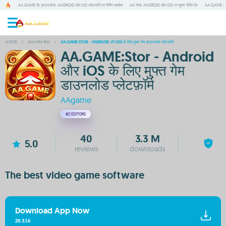
AA.GAME ऐप डाउनलोड: ANDROID और IOS प्लेटफॉर्म पर गेमिंग एक्सेस
AA गेम्स: ANDROID और IOS पर मुफ्त गेमिंग ऐप
AA GAME - A
HOME
/
डाउनलोड केंद्र
/
AA.GAME:STOR - ANDROID और IOS के लिए मुफ्त गेम डाउनलोड प्लेटफ़ॉर्म
AA.GAME:Stor - Android
और iOS के लिए मुफ्त गेम
डाउनलोड प्लेटफ़ॉर्म
AAgame
#2
EDITORS
40
3.3 M
5.0
reviews
downloads
The best video game software
Download App Now
20.3.1.6