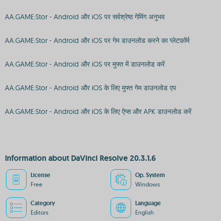
AA.GAME:Stor - Android और iOS पर सर्वश्रेष्ठ गेमिंग अनुभव
AA.GAME:Stor - Android और iOS पर गेम डाउनलोड करने का प्लेटफ़ॉर्म
AA.GAME:Stor - Android और iOS पर मुफ्त में डाउनलोड करें
AA.GAME:Stor - Android और iOS के लिए मुफ्त गेम डाउनलोड एप
AA.GAME:Stor - Android और iOS के लिए ऐप्स और APK डाउनलोड करें
Information about DaVinci Resolve 20.3.1.6
License
Op. System
Free
Windows
Category
Language
Editors
English