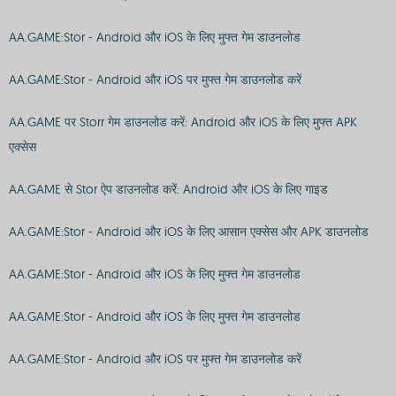
AA.GAME:Stor - Android और iOS के लिए मुफ्त गेम डाउनलोड
AA.GAME:Stor - Android और iOS पर मुफ्त गेम डाउनलोड करें
AA.GAME पर Storr गेम डाउनलोड करें: Android और iOS के लिए मुफ्त APK
एक्सेस
AA.GAME से Stor ऐप डाउनलोड करें: Android और iOS के लिए गाइड
AA.GAME:Stor - Android और iOS के लिए आसान एक्सेस और APK डाउनलोड
AA.GAME:Stor - Android और iOS के लिए मुफ्त गेम डाउनलोड
AA.GAME:Stor - Android और iOS के लिए मुफ्त गेम डाउनलोड
AA.GAME:Stor - Android और iOS पर मुफ्त गेम डाउनलोड करें