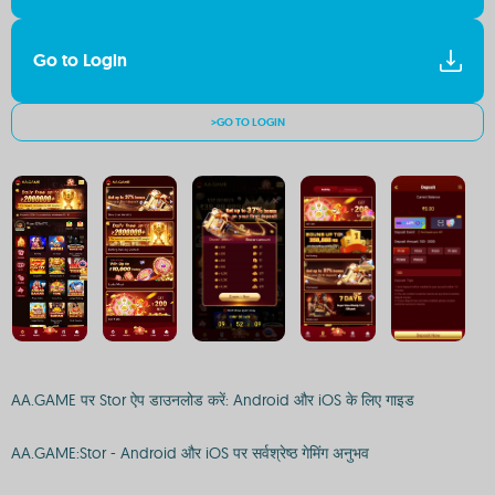
Go to Login
>GO TO LOGIN
AA.GAME पर Stor ऐप डाउनलोड करें: Android और iOS के लिए गाइड
AA.GAME:Stor - Android और iOS पर सर्वश्रेष्ठ गेमिंग अनुभव