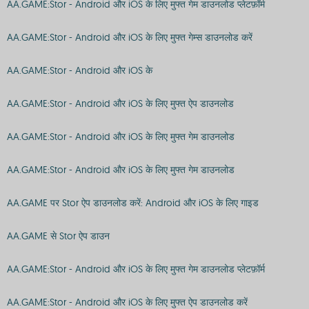
AA.GAME:Stor - Android और iOS के लिए मुफ्त गेम डाउनलोड प्लेटफ़ॉर्म
AA.GAME:Stor - Android और iOS के लिए मुफ्त गेम्स डाउनलोड करें
AA.GAME:Stor - Android और iOS के
AA.GAME:Stor - Android और iOS के लिए मुफ्त ऐप डाउनलोड
AA.GAME:Stor - Android और iOS के लिए मुफ्त गेम डाउनलोड
AA.GAME:Stor - Android और iOS के लिए मुफ्त गेम डाउनलोड
AA.GAME पर Stor ऐप डाउनलोड करें: Android और iOS के लिए गाइड
AA.GAME से Stor ऐप डाउन
AA.GAME:Stor - Android और iOS के लिए मुफ्त गेम डाउनलोड प्लेटफ़ॉर्म
AA.GAME:Stor - Android और iOS के लिए मुफ्त ऐप डाउनलोड करें