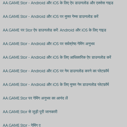
AA.GAME:Stor - Android और iOS के लिए ऐप डाउनलोड और एक्सेस गाइड
AA.GAME:Stor - Android और iOS पर मुफ्त गेम्स डाउनलोड करें
AA.GAME पर Stor ऐप डाउनलोड करें: Android और iOS के लिए गाइड
AA.GAME:Stor - Android और iOS पर सर्वश्रेष्ठ गेमिंग अनुभव
AA.GAME:Stor - Android और iOS के लिए आधिकारिक ऐप डाउनलोड करें
AA.GAME:Stor - Android और iOS पर गेम डाउनलोड करने का प्लेटफ़ॉर्म
AA.GAME:Stor - Android और iOS के लिए मुफ्त गेम डाउनलोड प्लेटफ़ॉर्म
AA.GAME:Stor पर गेमिंग अनुभव का आनंद लें
AA.GAME:Stor से जुड़ी पूरी जानकारी
AA.GAME:Stor - गेमिंग ए