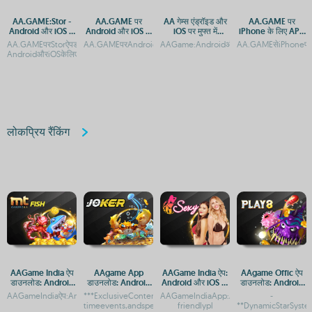
AA.GAME:Stor -
AA.GAME पर
AA गेम्स एंड्रॉइड और
AA.GAME पर
Android और iOS के
Android और iOS के
iOS पर मुफ्त में
iPhone के लिए APK
लिए ऐप एक्सेस और
लिए मुफ्त ऐप्स और गेम्स
डाउनलोड करें
डाउनलोड और इंस्टॉल
AA.GAMEपरStorऐपडाउनलोडकरें:AndroidऔरiOSकेलिएगाइडAA.GAME:Stor-
AA.GAMEपरAndroidऔरiOSकेलिएमुफ्तफायरमैक्सAPKडाउनलोडकरेंAA
AAGame:AndroidऔरiOSपरमुफ्तडाउनलोडऔरएक्से
AA.GAMEसेiPhoneपरG
APK डाउनलोड
डाउनलोड करें
गाइड
AndroidऔरiOSकेलिएऐपडाउनलोडऔ
लोकप्रिय रैंकिंग
AAGame India ऐप
AAgame App
AAGame India ऐप:
AAgame Offic ऐप
डाउनलोड: Android
डाउनलोड: Android
Android और iOS पर
डाउनलोड: Android
और iOS प्लेटफॉर्म पर
और iOS के लिए मुफ्त
गेमिंग एक्सेस
और iOS प्लेटफ़ॉर्म पर
AAGameIndiaऐप:AndroidऔरiOSपरडाउनलोडकरेंAAGameIndiaऐपडाउनलोड:AndroidऔरiOSप्ले
***ExclusiveContent:**Getearlyaccesstobetatests,limited-
AAGameIndiaApp:AndroidऔरiOSपरडाउनलोड
-
एक्सेस
गेमिंग प्लेटफ़ॉर्म
एक्सेस गाइड
timeevents,andspecialin-
friendlypl
**DynamicStarSystem