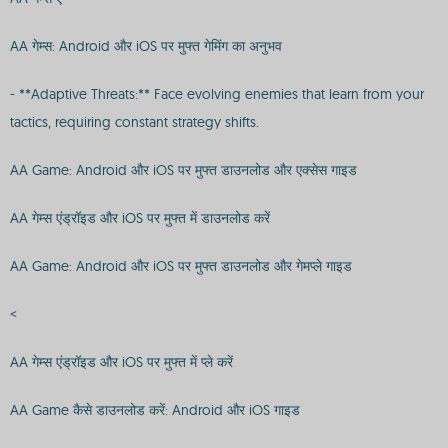
AA गेम्स: Android और iOS पर मुफ्त गेमिंग का अनुभव
- **Adaptive Threats:** Face evolving enemies that learn from your
tactics, requiring constant strategy shifts.
AA Game: Android और iOS पर मुफ्त डाउनलोड और एक्सेस गाइड
AA गेम्स एंड्रॉइड और iOS पर मुफ्त में डाउनलोड करें
AA Game: Android और iOS पर मुफ्त डाउनलोड और गेमप्ले गाइड
<
AA गेम्स एंड्रॉइड और iOS पर मुफ्त में प्ले करें
AA Game कैसे डाउनलोड करें: Android और iOS गाइड