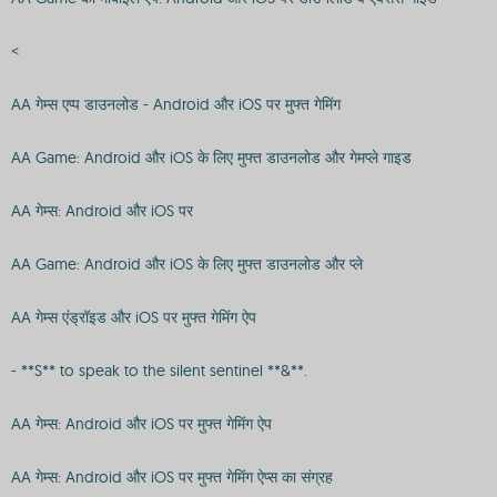
<
AA गेम्स एप्प डाउनलोड - Android और iOS पर मुफ्त गेमिंग
AA Game: Android और iOS के लिए मुफ्त डाउनलोड और गेमप्ले गाइड
AA गेम्स: Android और iOS पर
AA Game: Android और iOS के लिए मुफ्त डाउनलोड और प्ले
AA गेम्स एंड्रॉइड और iOS पर मुफ्त गेमिंग ऐप
- **S** to speak to the silent sentinel **&**.
AA गेम्स: Android और iOS पर मुफ्त गेमिंग ऐप
AA गेम्स: Android और iOS पर मुफ्त गेमिंग ऐप्स का संग्रह