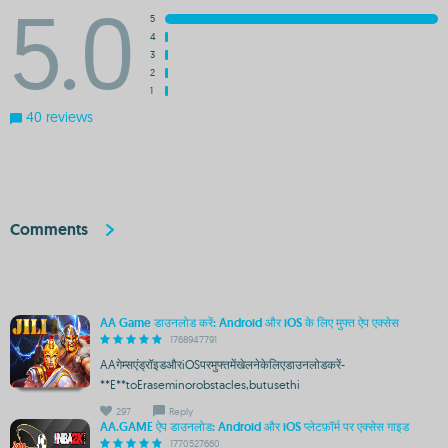
5.0
5
4
3
2
1
40 reviews
Comments
AA Game डाउनलोड करें: Android और iOS के लिए मुफ्त ऐप एक्सेस
1768947791
AAगेम्सएंड्रॉइडऔरiOSपरमुफ्तमेंखेलनेकेलिएडाउनलोडकरें-
**E**toEraseminorobstacles,butusethi
297
Reply
AA.GAME ऐप डाउनलोड: Android और iOS प्लेटफ़ॉर्म पर एक्सेस गाइड
1770527660