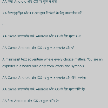
AA गेम्स: Android और iOS पर मुफ्त में खेलें
AA गेम्स एंड्रॉइड और iOS पर मुफ्त में खेलने के लिए डाउनलोड करें
<
AA Game डाउनलोड करें: Android और iOS के लिए मुफ्त APP
AA Game: Android और iOS पर मुफ्त डाउनलोड और प्ले
A minimalist text adventure where every choice matters. You are an
explorer in a world built only from letters and symbols.
AA Game: Android और iOS पर मुफ्त डाउनलोड और गेमिंग एक्सेस
AA Game डाउनलोड करें: Android और iOS के लिए मुफ्त गेमिंग ऐप
AA गेम्स: Android और iOS पर मुफ्त गेमिंग ऐप्स