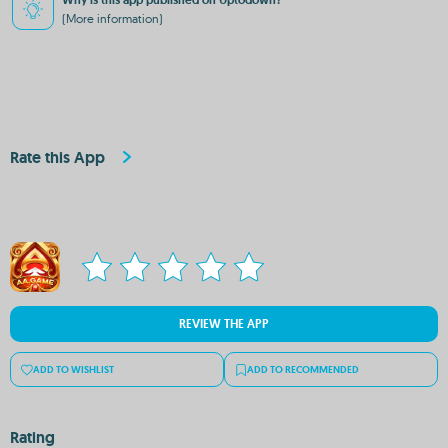
Why is this app published on Uptodown?
(More information)
Rate this App
REVIEW THE APP
ADD TO WISHLIST
ADD TO RECOMMENDED
Rating