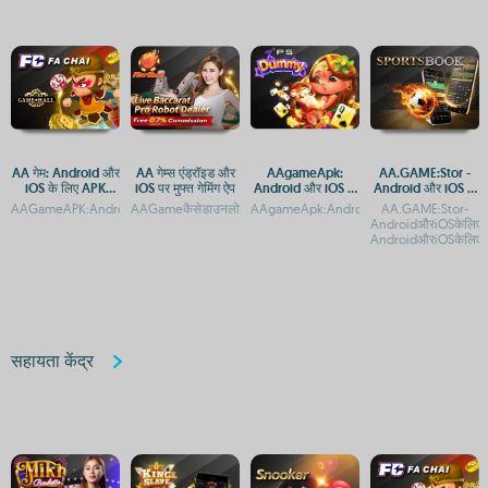
AA गेम: Android और
AA गेम्स एंड्रॉइड और
AAgameApk:
AA.GAME:Stor -
iOS के लिए APK
iOS पर मुफ्त गेमिंग ऐप
Android और iOS के
Android और iOS के
डाउनलोड
लिए गेमिंग ऐप्स का मुफ्त
लिए मुफ्त ऐप डाउनलोड
AAGameAPK:AndroidऔरiOSकेलिएडाउनलोडगाइडAAGameAPK:AndroidऔरiOSAAGameA
AAGameकैसेडाउनलोडकरें:AndroidऔरiOSगाइडAAगेम्स:AndroidऔरiOSकेल
AAgameApk:AndroidऔरiOSकेलिएगेमिंगऐप्सकाब
AA.GAME:Stor-
डाउनलोड
AndroidऔरiOSकेलिएमु
AndroidऔरiOSकेलिएसर्व
सहायता केंद्र