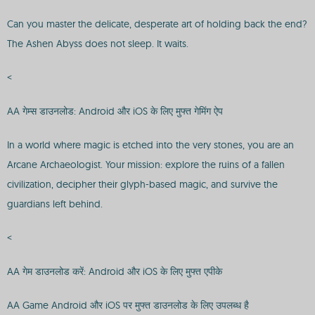
Can you master the delicate, desperate art of holding back the end?
The Ashen Abyss does not sleep. It waits.
<
AA गेम्स डाउनलोड: Android और iOS के लिए मुफ्त गेमिंग ऐप
In a world where magic is etched into the very stones, you are an
Arcane Archaeologist. Your mission: explore the ruins of a fallen
civilization, decipher their glyph-based magic, and survive the
guardians left behind.
<
AA गेम डाउनलोड करें: Android और iOS के लिए मुफ्त एपीके
AA Game Android और iOS पर मुफ्त डाउनलोड के लिए उपलब्ध है