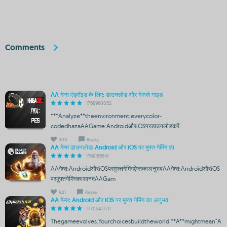
Comments
AA गेम्स एंड्रॉइड के लिए: डाउनलोड और गेमप्ले गाइड
1768980052
***Analyze**theenvironment;everycolor-
codedhazaAAGame:AndroidऔरiOSपरडाउनलोडकरें
300
Reply
AA गेम्स डाउनलोड: Android और iOS पर मुफ्त गेमिंग एप
1769156614
AAगेम्स:AndroidऔरiOSपरमुफ्तगेमिंगऐप्सकाअनुभवAAगेम्स:AndroidऔरiOS
परमुफ्तगेमिंगकाआनंदAAGam
941
Reply
AA गेम्स: Android और iOS पर मुफ्त गेमिंग का अनुभव
1770541770
Thegameevolves.Yourchoicesbuildtheworld.**A**mightmean"A