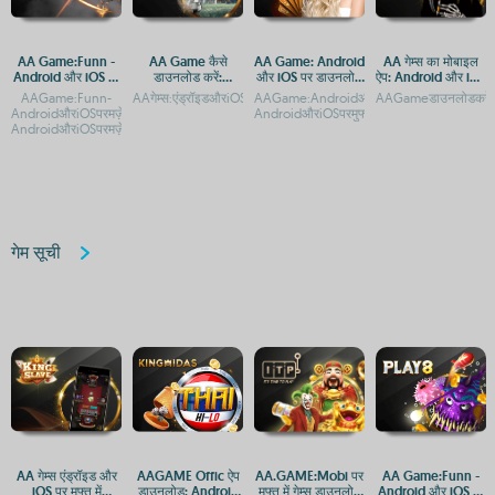
AA Game:Funn -
AA Game कैसे
AA Game: Android
AA गेम्स का मोबाइल
Android और iOS पर
डाउनलोड करें:
और iOS पर डाउनलोड
ऐप: Android और iOS
मज़ेदार गेमिंग अनुभव
Android और iOS
और एक्सेस गाइड
पर डाउनलोड करें
AAGame:Funn-
AAगेम्स:एंड्रॉइडऔरiOSपरमुफ्तगेमिंगकाआनंदAAGame:AndroidऔरiOSपरमुफ
AAGame:AndroidऔरiOSपरडाउनलोडऔरएक्स
AAGameडाउनलोडकरें:An
गाइड
AndroidऔरiOSपरमज़ेदारगेमिंगअनुभवAAGame:Funnऐपडाउनलोड-
AndroidऔरiOSपरमुफ्तडाउनलोडAAगेम्सएंड
AndroidऔरiOSपरमज़ेदारगे
गेम सूची
AA गेम्स एंड्रॉइड और
AAGAME Offic ऐप
AA.GAME:Mobi पर
AA Game:Funn -
iOS पर मुफ्त में
डाउनलोड: Android
मुफ्त में गेम्स डाउनलोड
Android और iOS पर