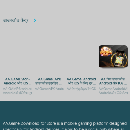
डाउनलोड केंद्र
AA.GAME:Stor -
AA Game: APK
AA Game: Android
AA गेम्स डाउनलोड:
Android और iOS के
डाउनलोड एंड्रॉइड और
और iOS के लिए मुफ्त
Android और iOS पर
लिए मुफ्त गेम एक्सेस
iOS के लिए
डाउनलोड और गेमिंग
मुफ्त गेमिंग एप्स
AA.GAME:Storऐपडाउनलोडऔरएक्सेसगाइडAA.GAME:Stor-
AAGameAPK:AndroidऔरiOSपरमुफ्तडाउनलोडAAGameAPK:Androi
AAगेम्सएंड्रॉइडऔरiOSपरमुफ्तमेंडाउनलोडकरेंAA
AAGameAndroidAPKड
एक्सेस
AndroidऔरiOSपरमुफ्तगेमडाउनलोडकरेंAA.GAME:S
AndroidऔरiOSप्लेटफ़ॉ