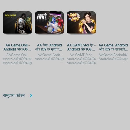
AA Game:Onli -
AA गेम्स: Android
AA.GAME:Stor ऐप -
AA Game: Android
Android और iOS पर
और iOS पर मुफ्त गेमिंग
Android और iOS पर
और iOS पर डाउनलोड
मुफ्त डाउनलोड
ऐप
मुफ्त डाउनलोड
और एक्सेस गाइड
AAGame:Onli-
AAGame:Andr-
AA.GAME:Stor-
AAGame:Androidऔरi
AndroidऔरiOSपरडाउनलोडकरेंAAGame:Onli-
AndroidऔरiOSपरमुफ्तगेमिंगएपAAGame:AndroidऔरiOSपरडाउनलोडऔर
AndroidऔरiOSकेलिएमुफ्तऐपडाउनलोडकरेंAA.G
AndroidऔरiOSपरमुफ
AndroidऔरiOSपरमुफ्तगेमिंगएपAAGame:Onli-
AndroidऔरiOSकेलिएमुफ्तगेमडा
समुदाय फोरम