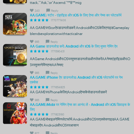
ttack,""Ask,"or"Ascend."**B**mig
240
Reply
AA.GAME: स्टोर - एंड्रॉइड और iOS के लिए ऐप्स और गेम्स का प्लेटफ़ॉर्म
1770777406
AA.GAMEपरStorऐपडाउनलोडकरें:AndroidऔरiOSकेलिएगाइडGameplay
blendsexplorationwithtacticalnar
995
Reply
AA Game डाउनलोड करें: Android और iOS के लिए मुफ्त गेमिंग ऐप
1771590431
AAGame:AndroidऔरiOSपरमुफ्तडाउनलोडऔरप्लेकरेंAAगेम्सएंड्रॉइडऔरiO
Sपरमुफ्तगेमिंगएप्सAAगेम्सए
985
Reply
AA.GAME iPhone ऐप डाउनलोड: Android और iOS प्लेटफॉर्म पर गेम
एक्सेस
1771654825
AA.GAMEपरiPhoneकेलिएAndroidऐप्सकैसेडाउनलोडकरें
985
Reply
AA.GAME:Mobi पर गेमिंग ऐप्स का आनंद लें - Android और iOS डिवाइस के
लिए
1771823160
AA.GAMEमोबाइलगेमिंगप्लेटफॉर्म:AndroidऔरiOSपरएक्सेसगाइडAA.GAME
मोबाइलऐप:AndroidऔरiOSपरआसान
827
Reply