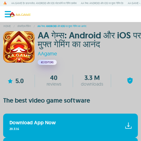
AA.GAME ऐप डाउनलोड: ANDROID और IOS प्लेटफॉर्म पर गेमिंग एक्सेस
AA गेम्स: ANDROID और IOS पर मुफ्त गेमिंग ऐप
AA GAME - A
HOME
/
लोकप्रिय रैंकिंग
/
AA गेम्स: ANDROID और IOS पर मुफ्त गेमिंग का आनंद
AA गेम्स: Android और iOS पर
मुफ्त गेमिंग का आनंद
AAgame
#2
EDITORS
40
3.3 M
5.0
reviews
downloads
The best video game software
Download App Now
20.3.1.6