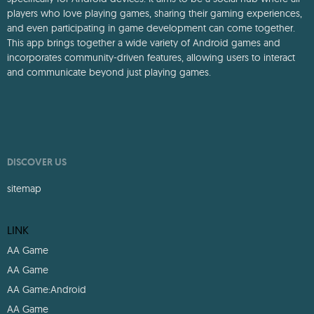
AA.Game,Download for Store is a mobile gaming platform designed
specifically for Android devices. It aims to be a social hub where all
players who love playing games, sharing their gaming experiences,
and even participating in game development can come together.
This app brings together a wide variety of Android games and
incorporates community-driven features, allowing users to interact
and communicate beyond just playing games.
DISCOVER US
sitemap
LINK
AA Game
AA Game