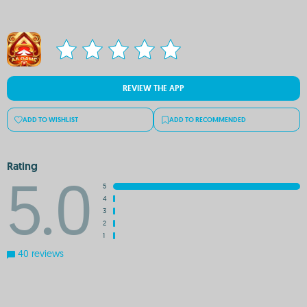
REVIEW THE APP
ADD TO WISHLIST
ADD TO RECOMMENDED
Rating
5.0
5
4
3
2
1
40 reviews