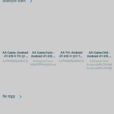
लोकप्रिय रैंकिंग
AA Game: Android
AA Game:Funn -
AA गेम्स: Android
AA Game:Onli -
और iOS के लिए मुफ्त
Android और iOS पर
और iOS पर मुफ्त गेमिंग
Android और iOS पर
डाउनलोड और एक्सेस
मज़ेदार गेमिंग अनुभव
का आनंद
मुफ्त डाउनलोड
AAगेम्सएंड्रॉइडऔरiOSपरमुफ्तमेंखेलनेकेलिएडाउनलोडकरेंAAगेम्सडाउनलोडकरें:AndroidऔरiOSकेलिए
AAGame:Funn-
AAगेम्सएंड्रॉइडऔरiOSपरमुफ्तमेंडाउनलोडकर
AAGame:Onli-
गाइड
मज़ेदारगेमिंगअनुभवAndroidऔरiOSपर
AndroidऔरiOSपरमुफ्
AndroidऔरiOSपरमुफ्
गेम गाइड