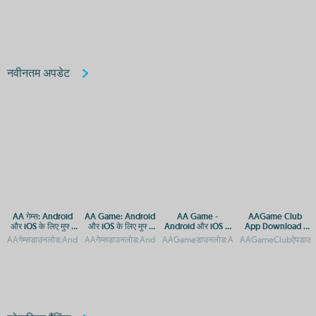
नवीनतम अपडेट
AA गेम्स: Android
AA Game: Android
AA Game -
AAGame Club
और iOS के लिए मुफ्त
और iOS के लिए मुफ्त
Android और iOS के
App Download -
गेमिंग ऐप
डाउनलोड और गेमप्ले
लिए मुफ्त डाउनलोड
Android & iOS APK
AAगेम्सडाउनलोड:AndroidऔरiOSकेलिएमुफ्तगेमिंगएपAAगेम्सएंड्रॉइडऔरiOSपरमुफ्तमेंडाउनलोडकरनेक
AAगेम्सडाउनलोड:AndroidऔरiOSपरमुफ्तगेमिंगएप्सAAगेम्सएंड्रॉइडऔरiOSपरम
AAGameडाउनलोड:AndroidऔरiOSकेलिएमुफ्तगेम
AAGameClubऐपडाउनलो
गाइड
और एक्सेस गाइड
Access Guide