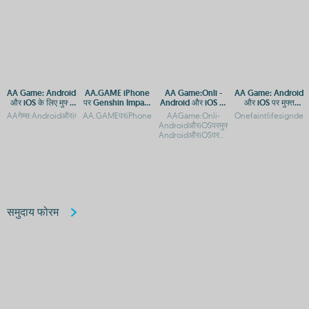
AA Game: Android
AA.GAME iPhone
AA Game:Onli -
AA Game: Android
और iOS के लिए मुफ्त
पर Genshin Impact
Android और iOS पर
और iOS पर मुफ्त
डाउनलोड और प्ले
APK डाउनलोड और
मुफ्त डाउनलोड
डाउनलोड और एक्सेस
AAगेम्स:AndroidऔरiOSपरमुफ्तगेमिंगकाआनंदAAGame:AndroidऔरiOSपरमुफ्तडाउनलोडऔरएक्से
AA.GAMEपरiPhoneकेलिएAPKडाउनलोडऔरइंस्टॉलगाइड
AAGame:Onli-
Onefaintlifesigndet
गेमिंग गाइड
गाइड
AndroidऔरiOSपरमुफ्तगेमिंगऐपAAGame:Onli-
AndroidऔरiOSपरमुफ्तगेमिंIntheneon-
dre
समुदाय फोरम