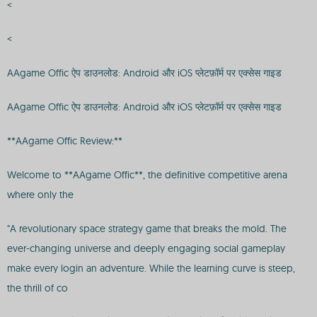
<
<
AAgame Offic ऐप डाउनलोड: Android और iOS प्लेटफ़ॉर्म पर एक्सेस गाइड
AAgame Offic ऐप डाउनलोड: Android और iOS प्लेटफ़ॉर्म पर एक्सेस गाइड
**AAgame Offic Review:**
Welcome to **AAgame Offic**, the definitive competitive arena
where only the
"A revolutionary space strategy game that breaks the mold. The
ever-changing universe and deeply engaging social gameplay
make every login an adventure. While the learning curve is steep,
the thrill of co