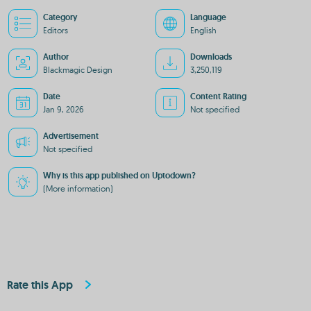
Category
Language
Editors
English
Author
Downloads
Blackmagic Design
3,250,119
Date
Content Rating
Jan 9, 2026
Not specified
Advertisement
Not specified
Why is this app published on Uptodown?
(More information)
Rate this App