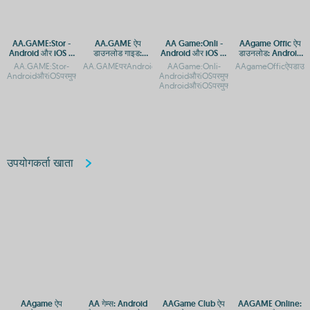
AA.GAME:Stor -
AA.GAME ऐप
AA Game:Onli -
AAgame Offic ऐप
Android और iOS के
डाउनलोड गाइड:
Android और iOS पर
डाउनलोड: Android
लिए मुफ्त ऐप डाउनलोड
Android और iOS
मुफ्त गेमिंग एप्लिकेशन
और iOS प्लेटफ़ॉर्म पर
AA.GAME:Stor-
AA.GAMEपरAndroidऔरiOSकेलिएAPKडाउनलोडकरेंAA.GAMEपरGensh
AAGame:Onli-
AAgameOfficऐपडाउनलो
करें
प्लेटफ़ॉर्म पर एक्सेस
एक्सेस गाइड
AndroidऔरiOSपरमुफ्तऐप्सऔरगेम्सडाउनलोडकरेंAA.GAME:Storपरमुफ्तमेंडाउनलोडकरें-
AndroidऔरiOSपरमुफ्तडाउनलोडAAGame:Onl
AndroidऔरiOSपरमुफ्तडाउनलोडAAGame:Onl
उपयोगकर्ता खाता
AAgame ऐप
AA गेम्स: Android
AAGame Club ऐप
AAGAME Online: