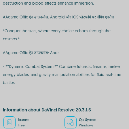
destruction and blood effects enhance immersion.
AAgame Offic ऐप डाउनलोड: Android और iOS प्लेटफ़ॉर्म पर गेमिंग एक्सेस
*Conquer the stars, where every choice echoes through the
cosmos.*
AAgame Offic ऐप डाउनलोड: Andr
- **Dynamic Combat System:** Combine futuristic firearms, melee
energy blades, and gravity manipulation abilities for fluid real-time
battles.
Information about DaVinci Resolve 20.3.1.6
License
Op. System
Free
Windows