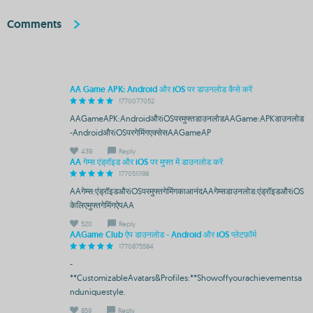
Comments
AA Game APK: Android और iOS पर डाउनलोड कैसे करें
1770077052
AAGameAPK:AndroidऔरiOSपरमुफ्तडाउनलोडAAGame:APKडाउनलोड
-AndroidऔरiOSपरगेमिंगएक्सेसAAGameAP
439
Reply
AA गेम्स एंड्रॉइड और iOS पर मुफ्त में डाउनलोड करें
1770511198
AAगेम्स:एंड्रॉइडऔरiOSपरमुफ्तगेमिंगकाआनंदAAगेम्सडाउनलोड:एंड्रॉइडऔरiOS
केलिएमुफ्तगेमिंगऐपAA
520
Reply
AAGame Club ऐप डाउनलोड - Android और iOS प्लेटफ़ॉर्म
1770875584
-
**CustomizableAvatars&Profiles:**Showoffyourachievementsa
nduniquestyle.
859
Reply