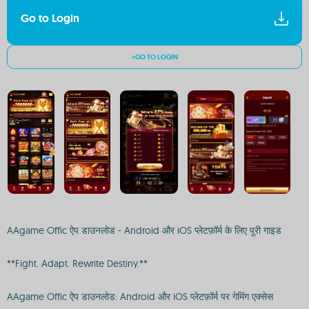
Go to Login
>GO TO LOGIN
AAgame Offic ऐप डाउनलोड - Android और iOS प्लेटफ़ॉर्म के लिए पूरी गाइड
**Fight. Adapt. Rewrite Destiny.**
AAgame Offic ऐप डाउनलोड: Android और iOS प्लेटफ़ॉर्म पर गेमिंग एक्सेस