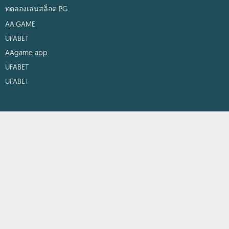
ทดลองเล่นสล็อต PG
AA.GAME
UFABET
AAgame app
UFABET
UFABET