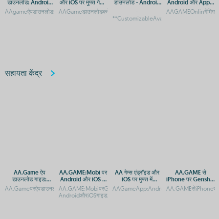
डाउनलोड: Android
और iOS पर मुफ्त गेमिंग
डाउनलोड - Android
Android और Apple
और iOS प्लेटफ़ॉर्म पर
ऐप्स का अनुभव
और iOS प्लेटफ़ॉर्म
पर एक्सेस करें, APP
AAgameऐपडाउनलोड:AndroidऔरiOSप्लेटफ़ॉर्मपरगेमिंगएक्सेसAAgameऐपडाउनलोड:AndroidऔरiO
AAGameडाउनलोडकरें:AndroidऔरiOSपरमुफ्तगेमिंगएपAAगेम्सडाउनलोड:An
-
AAGAMEOnlinगेमिंगप्
गेमिंग एक्सेस
और APK डाउनलोड
**CustomizableAvatars&Profiles:**Show
करें
सहायता केंद्र
AA.Game ऐप
AA.GAME:Mobi पर
AA गेम्स एंड्रॉइड और
AA.GAME से
डाउनलोड गाइड:
Android और iOS के
iOS पर मुफ्त में
iPhone पर Genshin
Android और iOS
लिए मोबाइल गेम्स
डाउनलोड करें
Impact APK
AA.Gameपरऐपडाउनलोडऔरगेमिंगअनुभव
AA.GAME:MobiपरGenshinImpactAPKडाउनलोडकरें-
AAGameApp:AndroidऔरiOSपरमुफ्तगेमिंगकाआन
AA.GAMEसेiPhoneपरG
प्लेटफ़ॉर्म पर आसान
डाउनलोड करें
डाउनलोड और इंस्टॉल
AndroidऔरiOSगाइडAA.GAMEमोबाइलपरकैसेएक्सेसकरें:
एक्सेस
गाइड