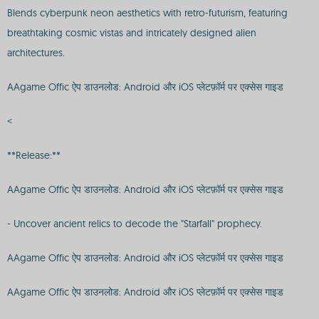
Blends cyberpunk neon aesthetics with retro-futurism, featuring
breathtaking cosmic vistas and intricately designed alien
architectures.
AAgame Offic ऐप डाउनलोड: Android और iOS प्लेटफ़ॉर्म पर एक्सेस गाइड
<
**Release:**
AAgame Offic ऐप डाउनलोड: Android और iOS प्लेटफ़ॉर्म पर एक्सेस गाइड
- Uncover ancient relics to decode the "Starfall" prophecy.
AAgame Offic ऐप डाउनलोड: Android और iOS प्लेटफ़ॉर्म पर एक्सेस गाइड
AAgame Offic ऐप डाउनलोड: Android और iOS प्लेटफ़ॉर्म पर एक्सेस गाइड