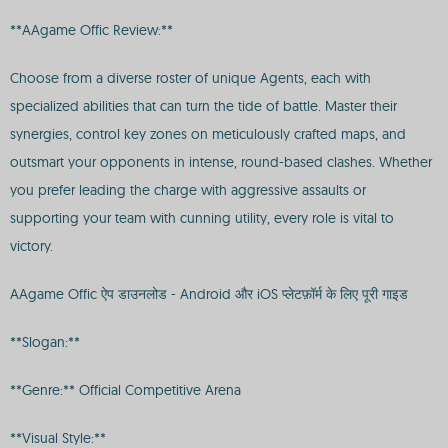
**AAgame Offic Review:**
Choose from a diverse roster of unique Agents, each with
specialized abilities that can turn the tide of battle. Master their
synergies, control key zones on meticulously crafted maps, and
outsmart your opponents in intense, round-based clashes. Whether
you prefer leading the charge with aggressive assaults or
supporting your team with cunning utility, every role is vital to
victory.
AAgame Offic ऐप डाउनलोड - Android और iOS प्लेटफ़ॉर्म के लिए पूरी गाइड
**Slogan:**
**Genre:** Official Competitive Arena
**Visual Style:**