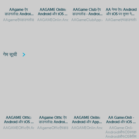
AAgame ऐप
AAGAME Onlin:
AAGame Club ऐप
AA गेम्स ऐप: Android
डाउनलोड: Android
Android और iOS पर
डाउनलोड - Android
और iOS पर मुफ्त गेमिंग
और iOS प्लेटफ़ॉर्म पर
ऐप एक्सेस गाइड
और iOS प्लेटफ़ॉर्म पर
का आनंद
AAgameऐपडाउनलोड:AndroidऔरiOSप्लेटफ़ॉर्मपरगेमिंगएक्सेसAAgameऐपडाउनलोड:AndroidऔरiO
AAGAMEOnlin:AndroidaurApplekeliyeekaasaanaccessgamin
AAGameClubApp:AndroidऔरiOSपरमुफ्तडा
AAGameएप्पडाउनलोड:A
गेमिंग एक्सेस
एक्सेस
गेम सूची
AAGAME Offic:
AAgame Offic ऐप
AAGAME Onlin:
AA Game:Onli -
Android और iOS के
डाउनलोड: Android
Android और Apple
Android और iOS पर
लिए ऑफिशियल APP
और iOS प्लेटफ़ॉर्म पर
के लिए एक्सेस गाइड
मुफ्त गेमिंग एप
AAGAMEOfficऐप:AndroidऔरAppleपरमुफ्तडाउनलोडAAGAMEOfficऐप:AndroidऔरiOSपरम
AAgameOfficऐपडाउनलोड:AndroidऔरiOSप्लेटफ़ॉर्मपरएक
AAGAMEOnlin:AndroidऔरAppleकेलिएAPPएक्से
AAGame:Onli-
डाउनलोड गाइड
गेमिंग एक्सेस
AndroidऔरiOSपरडाउ
AndroidऔरiOSकेलिएमुफ्