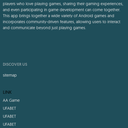
players who love playing games, sharing their gaming experiences,
and even participating in game development can come together.
This app brings together a wide variety of Android games and
incorporates community-driven features, allowing users to interact
and communicate beyond just playing games.
DISCOVER US
sitemap
LINK
AA Game
UFABET
UFABET
UFABET