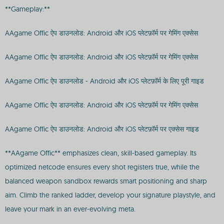
**Gameplay:**
AAgame Offic ऐप डाउनलोड: Android और iOS प्लेटफ़ॉर्म पर गेमिंग एक्सेस
AAgame Offic ऐप डाउनलोड: Android और iOS प्लेटफ़ॉर्म पर गेमिंग एक्सेस
AAgame Offic ऐप डाउनलोड - Android और iOS प्लेटफ़ॉर्म के लिए पूरी गाइड
AAgame Offic ऐप डाउनलोड: Android और iOS प्लेटफ़ॉर्म पर गेमिंग एक्सेस
AAgame Offic ऐप डाउनलोड: Android और iOS प्लेटफ़ॉर्म पर एक्सेस गाइड
**AAgame Offic** emphasizes clean, skill-based gameplay. Its
optimized netcode ensures every shot registers true, while the
balanced weapon sandbox rewards smart positioning and sharp
aim. Climb the ranked ladder, develop your signature playstyle, and
leave your mark in an ever-evolving meta.