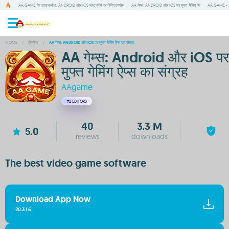
AA.GAME ऐप डाउनलोड: ANDROID और IOS प्लेटफॉर्म पर गेमिंग एक्सेस
AA गेम्स: ANDROID और IOS पर मुफ्त गेमिंग ऐप
AA GAME - A
HOME
/
होमपेज
/
AA गेम्स: ANDROID और IOS पर मुफ्त गेमिंग ऐप्स का संग्रह
AA गेम्स: Android और iOS पर
मुफ्त गेमिंग ऐप्स का संग्रह
AAgame
#2
EDITORS
40
3.3 M
5.0
reviews
downloads
The best video game software
Download App Now
20.3.1.6