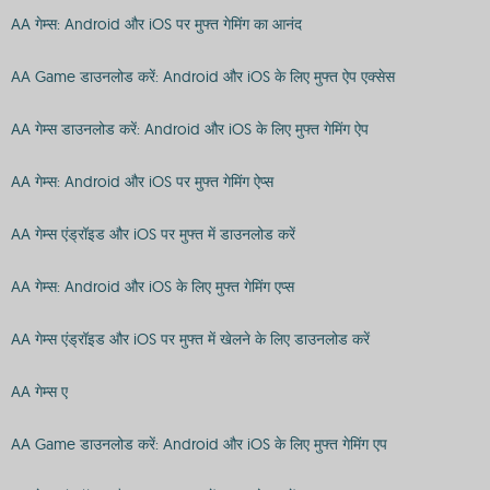
AA गेम्स: Android और iOS पर मुफ्त गेमिंग का आनंद
AA Game डाउनलोड करें: Android और iOS के लिए मुफ्त ऐप एक्सेस
AA गेम्स डाउनलोड करें: Android और iOS के लिए मुफ्त गेमिंग ऐप
AA गेम्स: Android और iOS पर मुफ्त गेमिंग ऐप्स
AA गेम्स एंड्रॉइड और iOS पर मुफ्त में डाउनलोड करें
AA गेम्स: Android और iOS के लिए मुफ्त गेमिंग एप्स
AA गेम्स एंड्रॉइड और iOS पर मुफ्त में खेलने के लिए डाउनलोड करें
AA गेम्स ए
AA Game डाउनलोड करें: Android और iOS के लिए मुफ्त गेमिंग एप