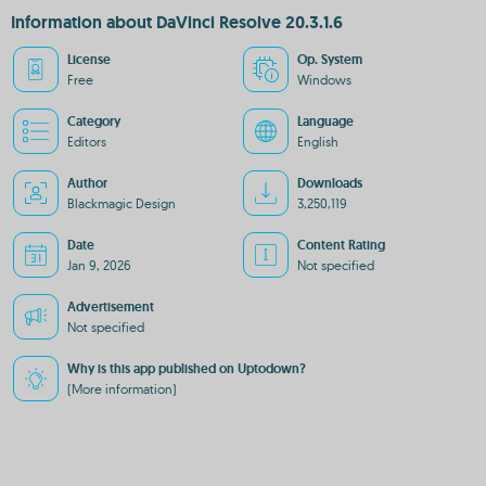
Information about DaVinci Resolve 20.3.1.6
License
Op. System
Free
Windows
Category
Language
Editors
English
Author
Downloads
Blackmagic Design
3,250,119
Date
Content Rating
Jan 9, 2026
Not specified
Advertisement
Not specified
Why is this app published on Uptodown?
(More information)