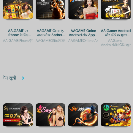
AA.GAME पर
AAGAME Offic ऐप
AAGAME Onlin:
AA Game: Android
iPhone के लिए
डाउनलोड: Android
Android और Apple
और iOS पर मुफ्त
Android ऐप्स कैसे
और iOS प्लेटफ़ॉर्म
के लिए एक्सेस और
डाउनलोड और एक्सेस
AA.GAMEiPhoneऐपडाउनलोड:AndroidऔरiOSप्लेटफ़ॉर्मपरगेमिंगएक्सेसAA.GAMEiPhoneApp
AAGAMEOfficऐपडाउनलोड:AndroidऔरiOSप्लेटफ़ॉर्मगाइडAAGAMEOff
AAGAMEOnline:AndroidऔरiOSपरडाउनलोडकरे
AAGame-
डाउनलोड करें
गाइड
APP डाउनलोड
गाइड
AndroidऔरiOSपरमुफ्तड
गेम सूची