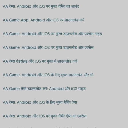
AA गेम्स: Android और iOS पर मुफ्त गेमिंग का आनंद
AA Game App: Android और iOS पर डाउनलोड करें
AA Game: Android और iOS पर मुफ्त डाउनलोड और एक्सेस गाइड
AA Game: Android और iOS पर मुफ्त डाउनलोड और एक्सेस
AA गेम्स एंड्रॉइड और iOS पर मुफ्त में डाउनलोड करें
AA Game: Android और iOS के लिए मुफ्त डाउनलोड और प्ले
AA Game कैसे डाउनलोड करें: Android और iOS गाइड
AA गेम्स: Android और iOS के लिए मुफ्त गेमिंग ऐप्स
AA गेम्स: Android और iOS पर मुफ्त गेमिंग ऐप्स का एक्सेस