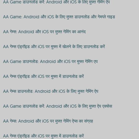
AA Game डाउनलोड करें: Android और iOS के लिए मुफ्त गेमिंग ऐप
AA Game: Android और iOS के लिए मुफ्त डाउनलोड और गेमप्ले गाइड
AA गेम्स: Android और iOS पर मुफ्त गेमिंग का आनंद
AA गेम्स एंड्रॉइड और iOS पर मुफ्त में खेलने के लिए डाउनलोड करें
AA Game डाउनलोड: Android और iOS पर मुफ्त गेमिंग एप
AA गेम्स एंड्रॉइड और iOS पर मुफ्त में डाउनलोड करें
AA गेम्स डाउनलोड: Android और iOS के लिए मुफ्त गेमिंग ऐप
AA Game डाउनलोड करें: Android और iOS के लिए मुफ्त ऐप एक्सेस
AA गेम्स: Android और iOS पर मुफ्त गेमिंग ऐप्स का संग्रह
AA गेम्स एंड्रॉइड और iOS पर मुफ्त में डाउनलोड करें