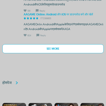
AndroidऔरiOSकेलिएमुफ्तऐपडाउनलोड
581
Reply
AAGAME Online: Android और iOS पर डाउनलोड करें और खेलें
1772189855
AAGAMEOnlin:AndroidऔरAppleकेलिएAPPएक्सेसगाइडAAGAMEOnli
nऐप:AndroidऔरAppleपरएक्सेसकरेंAAGA
824
Reply
SEE MORE
होमपेज