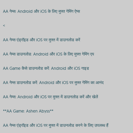
AA गेम्स: Android और iOS के लिए मुफ्त गेमिंग ऐप्स
<
AA गेम्स एंड्रॉइड और iOS पर मुफ्त में डाउनलोड करें
AA गेम्स डाउनलोड: Android और iOS के लिए मुफ्त गेमिंग एप
AA Game कैसे डाउनलोड करें: Android और iOS गाइड
AA गेम्स डाउनलोड करें: Android और iOS पर मुफ्त गेमिंग का आनंद
AA गेम्स: Android और iOS पर मुफ्त में डाउनलोड करें और खेलें
**AA Game: Ashen Abyss**
AA गेम्स एंड्रॉइड और iOS पर मुफ्त में डाउनलोड करने के लिए उपलब्ध हैं