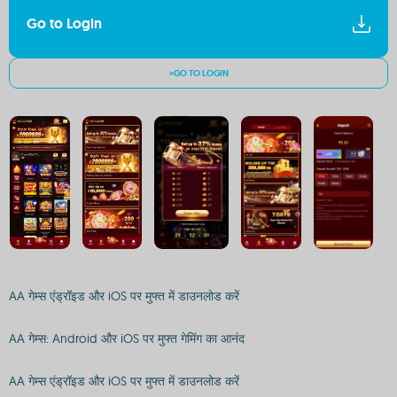
Go to Login
>GO TO LOGIN
AA गेम्स एंड्रॉइड और iOS पर मुफ्त में डाउनलोड करें
AA गेम्स: Android और iOS पर मुफ्त गेमिंग का आनंद
AA गेम्स एंड्रॉइड और iOS पर मुफ्त में डाउनलोड करें