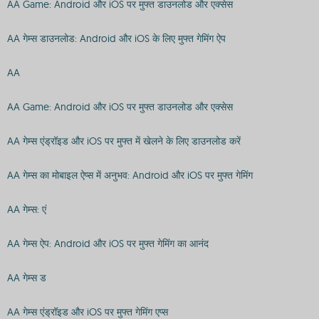
AA Game: Android और iOS पर मुफ्त डाउनलोड और एक्सेस
AA गेम्स डाउनलोड: Android और iOS के लिए मुफ्त गेमिंग ऐप
AA
AA Game: Android और iOS पर मुफ्त डाउनलोड और एक्सेस
AA गेम्स एंड्रॉइड और iOS पर मुफ्त में खेलने के लिए डाउनलोड करें
AA गेम्स का मोबाइल ऐप्स में अनुभव: Android और iOS पर मुफ्त गेमिंग
AA गेम्स: एं
AA गेम्स ऐप: Android और iOS पर मुफ्त गेमिंग का आनंद
AA गेम्स ड
AA गेम्स एंड्रॉइड और iOS पर मुफ्त गेमिंग एप्स