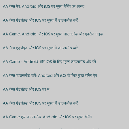
AA गेम्स ऐप: Android और iOS पर मुफ्त गेमिंग का आनंद
AA गेम्स एंड्रॉइड और iOS पर मुफ्त में डाउनलोड करें
AA Game: Android और iOS पर मुफ्त डाउनलोड और एक्सेस गाइड
AA गेम्स एंड्रॉइड और iOS पर मुफ्त में डाउनलोड करें
AA Game - Android और iOS के लिए मुफ्त डाउनलोड और प्ले
AA गेम्स डाउनलोड करें: Android और iOS के लिए मुफ्त गेमिंग ऐप
AA गेम्स एंड्रॉइड और iOS पर म
AA गेम्स एंड्रॉइड और iOS पर मुफ्त में डाउनलोड करें
AA Game एप्प डाउनलोड: Android और iOS पर मुफ्त गेमिंग