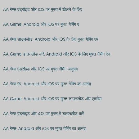
AA गेम्स एंड्रॉइड और iOS पर मुफ्त में खेलने के लिए
AA Game: Android और iOS पर मुफ्त गेमिंग ए
AA गेम्स डाउनलोड: Android और iOS के लिए मुफ्त गेमिंग एप
AA Game डाउनलोड करें: Android और iOS के लिए मुफ्त गेमिंग ऐप
AA गेम्स एंड्रॉइड और iOS पर मुफ्त गेमिंग अनुभव
AA गेम्स ऐप: Android और iOS पर मुफ्त गेमिंग का आनंद
AA Game: Android और iOS पर मुफ्त डाउनलोड और एक्सेस
AA गेम्स एंड्रॉइड और iOS पर मुफ्त में डाउनलोड करें
AA गेम्स: Android और iOS पर मुफ्त गेमिंग का आनंद