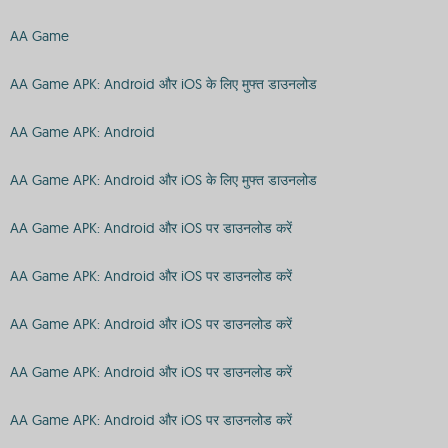
AA Game
AA Game APK: Android और iOS के लिए मुफ्त डाउनलोड
AA Game APK: Android
AA Game APK: Android और iOS के लिए मुफ्त डाउनलोड
AA Game APK: Android और iOS पर डाउनलोड करें
AA Game APK: Android और iOS पर डाउनलोड करें
AA Game APK: Android और iOS पर डाउनलोड करें
AA Game APK: Android और iOS पर डाउनलोड करें
AA Game APK: Android और iOS पर डाउनलोड करें