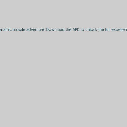
ynamic mobile adventure. Download the APK to unlock the full experience