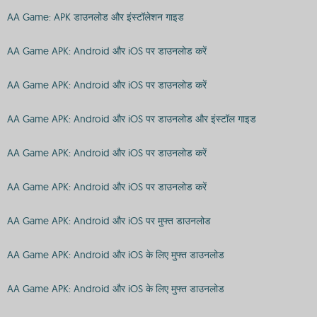
AA Game: APK डाउनलोड और इंस्टॉलेशन गाइड
AA Game APK: Android और iOS पर डाउनलोड करें
AA Game APK: Android और iOS पर डाउनलोड करें
AA Game APK: Android और iOS पर डाउनलोड और इंस्टॉल गाइड
AA Game APK: Android और iOS पर डाउनलोड करें
AA Game APK: Android और iOS पर डाउनलोड करें
AA Game APK: Android और iOS पर मुफ्त डाउनलोड
AA Game APK: Android और iOS के लिए मुफ्त डाउनलोड
AA Game APK: Android और iOS के लिए मुफ्त डाउनलोड