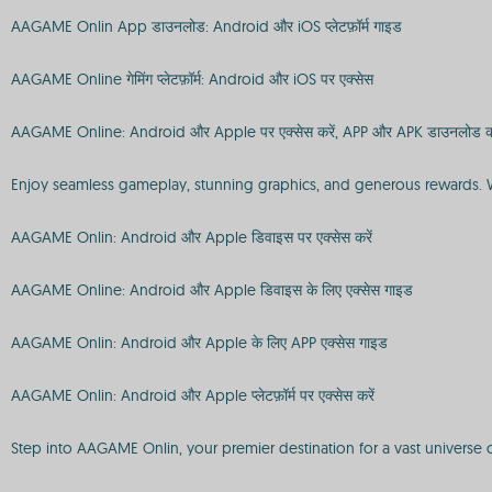
AAGAME Onlin App डाउनलोड: Android और iOS प्लेटफ़ॉर्म गाइड
AAGAME Online गेमिंग प्लेटफ़ॉर्म: Android और iOS पर एक्सेस
AAGAME Online: Android और Apple पर एक्सेस करें, APP और APK डाउनलोड कर
Enjoy seamless gameplay, stunning graphics, and generous rewards. W
AAGAME Onlin: Android और Apple डिवाइस पर एक्सेस करें
AAGAME Online: Android और Apple डिवाइस के लिए एक्सेस गाइड
AAGAME Onlin: Android और Apple के लिए APP एक्सेस गाइड
AAGAME Onlin: Android और Apple प्लेटफ़ॉर्म पर एक्सेस करें
Step into AAGAME Onlin, your premier destination for a vast universe of