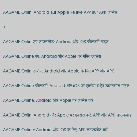
AAGAME Onlin: Android aur Apple ke liye APP aur APK एक्सेस
<
AAGAME Onlin एप्प डाउनलोड: Android और iOS प्लेटफ़ॉर्म गाइड
AAGAME Online ऐप: Android और Apple पर गेमिंग एक्सेस
AAGAME Onlin एक्सेस: Android और Apple के लिए APP और APK
AAGAME Online प्लेटफॉर्म: Android और iOS पर एक्सेस व ऐप डाउनलोड गाइड
AAGAME Online: Android और Apple पर एक्सेस करें
AAGAME Onlin: Android और Apple पर एक्सेस करें, APP और APK डाउनलोड
AAGAME Online: Android और iOS के लिए APP डाउनलोड करें