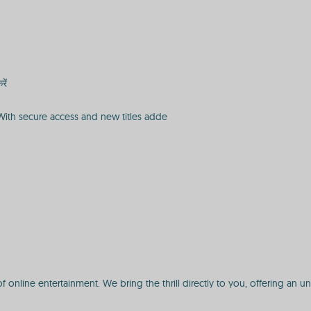
ें
ith secure access and new titles adde
 online entertainment. We bring the thrill directly to you, offering an u