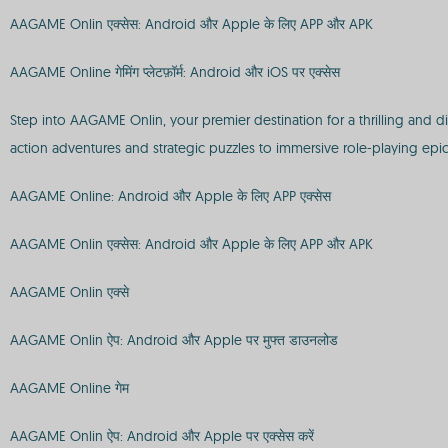
AAGAME Onlin एक्सेस: Android और Apple के लिए APP और APK
AAGAME Online गेमिंग प्लेटफ़ॉर्म: Android और iOS पर एक्सेस
Step into AAGAME Onlin, your premier destination for a thrilling and 
action adventures and strategic puzzles to immersive role-playing epi
AAGAME Online: Android और Apple के लिए APP एक्सेस
AAGAME Onlin एक्सेस: Android और Apple के लिए APP और APK
AAGAME Onlin एक्से
AAGAME Onlin ऐप: Android और Apple पर मुफ्त डाउनलोड
AAGAME Online गेम
AAGAME Onlin ऐप: Android और Apple पर एक्सेस करें