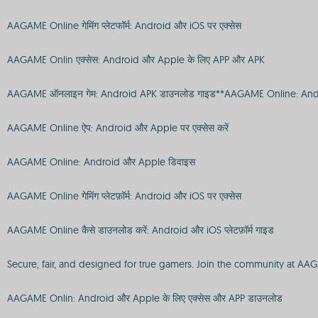
AAGAME Online गेमिंग प्लेटफॉर्म: Android और iOS पर एक्सेस
AAGAME Onlin एक्सेस: Android और Apple के लिए APP और APK
AAGAME ऑनलाइन गेम: Android APK डाउनलोड गाइड**AAGAME Online: An
AAGAME Online ऐप: Android और Apple पर एक्सेस करें
AAGAME Online: Android और Apple डिवाइस
AAGAME Online गेमिंग प्लेटफ़ॉर्म: Android और iOS पर एक्सेस
AAGAME Online कैसे डाउनलोड करें: Android और iOS प्लेटफ़ॉर्म गाइड
Secure, fair, and designed for true gamers. Join the community at AAG
AAGAME Onlin: Android और Apple के लिए एक्सेस और APP डाउनलोड