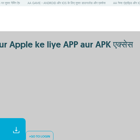
 मुफ्त गेमिंग ऐप
AA GAME - ANDROID और IOS के लिए मुफ्त डाउनलोड और एक्सेस
AA गेम्स एंड्रॉइड और IO
 Apple ke liye APP aur APK एक्सेस
>GO TO LOGIN