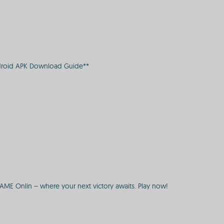
droid APK Download Guide**
AME Onlin – where your next victory awaits. Play now!