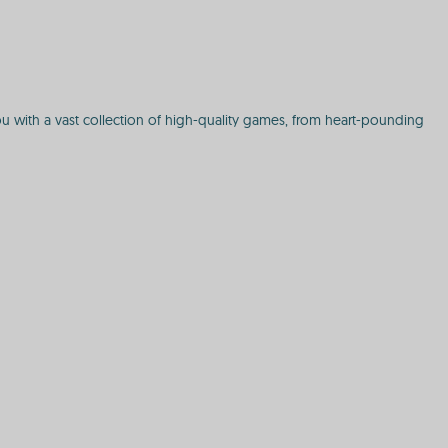
ou with a vast collection of high-quality games, from heart-pounding