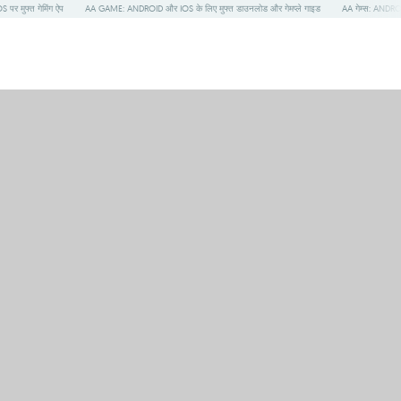
S पर मुफ्त गेमिंग ऐप
AA GAME: ANDROID और IOS के लिए मुफ्त डाउनलोड और गेमप्ले गाइड
AA गेम्स: ANDROI