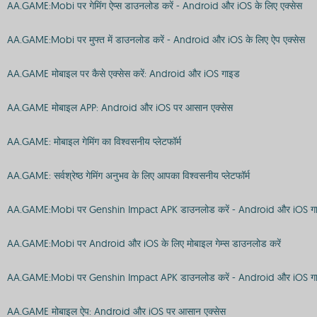
AA.GAME:Mobi पर गेमिंग ऐप्स डाउनलोड करें - Android और iOS के लिए एक्सेस
AA.GAME:Mobi पर मुफ्त में डाउनलोड करें - Android और iOS के लिए ऐप एक्सेस
AA.GAME मोबाइल पर कैसे एक्सेस करें: Android और iOS गाइड
AA.GAME मोबाइल APP: Android और iOS पर आसान एक्सेस
AA.GAME: मोबाइल गेमिंग का विश्वसनीय प्लेटफॉर्म
AA.GAME: सर्वश्रेष्ठ गेमिंग अनुभव के लिए आपका विश्वसनीय प्लेटफॉर्म
AA.GAME:Mobi पर Genshin Impact APK डाउनलोड करें - Android और iOS ग
AA.GAME:Mobi पर Android और iOS के लिए मोबाइल गेम्स डाउनलोड करें
AA.GAME:Mobi पर Genshin Impact APK डाउनलोड करें - Android और iOS ग
AA.GAME मोबाइल ऐप: Android और iOS पर आसान एक्सेस