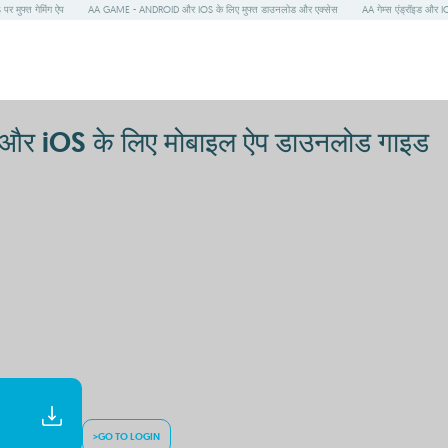
 मुफ्त गेमिंग ऐप
AA GAME - ANDROID और IOS के लिए मुफ्त डाउनलोड और एक्सेस
AA गेम्स एंड्रॉइड और IO
 iOS के लिए मोबाइल ऐप डाउनलोड गाइड
>GO TO LOGIN