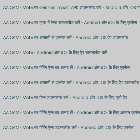
AA.GAME:Mobi पर Genshin Impact APK डाउनलोड करें - Android और iOS ग
AA.GAME:Mobi पर मुफ्त में गेम्स डाउनलोड करें - Android और iOS के लिए एक्सेस
AA.GAME:Mobi पर आसानी से एक्सेस करें - Android और iOS ऐप डाउनलोड
AA.GAME:Mobi - Android और iOS के लिए ऐप डाउनलोड करें
AA.GAME:Mobi पर गेमिंग ऐप्स का आनंद लें - Android और iOS के लिए एक्सेस
AA.GAME:Mobi पर आसानी से एक्सेस करें - Android और iOS के लिए ऐप डाउनलोड क
AA.GAME:Mobi पर गेम्स डाउनलोड करें - Android और iOS के लिए फ्री ऐप
AA.GAME:Mobi पर गेमिंग ऐप्स का आनंद लें - Android और iOS के लिए आसान एक्से
AA.GAME:Mobi पर गेमिंग ऐप्स डाउनलोड करें - Android और iOS के लिए एक्सेस