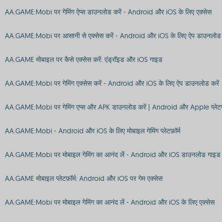
AA.GAME:Mobi पर गेमिंग ऐप्स डाउनलोड करें - Android और iOS के लिए एक्सेस
AA.GAME:Mobi पर आसानी से एक्सेस करें - Android और iOS के लिए ऐप डाउनलोड क
AA.GAME मोबाइल पर कैसे एक्सेस करें: एंड्रॉइड और iOS गाइड
AA.GAME:Mobi पर गेमिंग एक्सेस करें - Android और iOS के लिए ऐप डाउनलोड करें
AA.GAME:Mobi पर गेमिंग एप्स और APK डाउनलोड करें | Android और Apple प्लेटफ़
AA.GAME:Mobi - Android और iOS के लिए मोबाइल गेमिंग प्लेटफ़ॉर्म
AA.GAME:Mobi पर मोबाइल गेमिंग का आनंद लें - Android और iOS डाउनलोड गाइड
AA.GAME मोबाइल प्लेटफ़ॉर्म: Android और iOS पर गेम एक्सेस
AA.GAME:Mobi पर मोबाइल गेमिंग का आनंद लें - Android और iOS के लिए एक्सेस