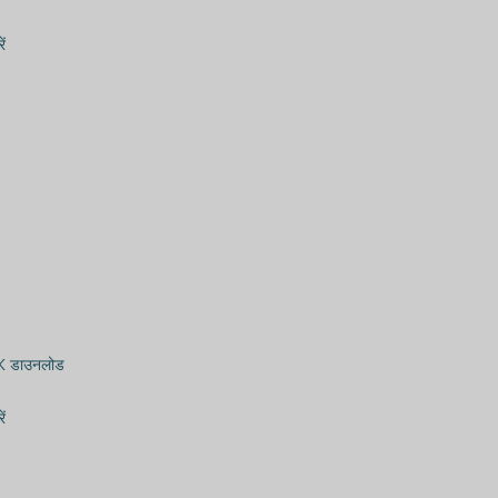
ं
PK डाउनलोड
ं