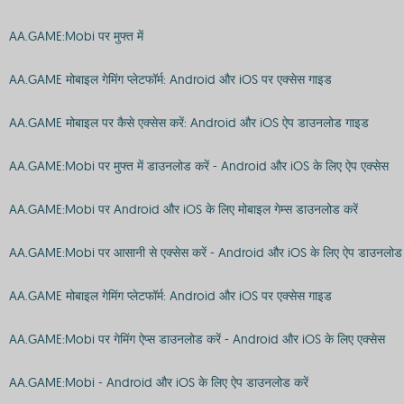
AA.GAME:Mobi पर मुफ्त में
AA.GAME मोबाइल गेमिंग प्लेटफॉर्म: Android और iOS पर एक्सेस गाइड
AA.GAME मोबाइल पर कैसे एक्सेस करें: Android और iOS ऐप डाउनलोड गाइड
AA.GAME:Mobi पर मुफ्त में डाउनलोड करें - Android और iOS के लिए ऐप एक्सेस
AA.GAME:Mobi पर Android और iOS के लिए मोबाइल गेम्स डाउनलोड करें
AA.GAME:Mobi पर आसानी से एक्सेस करें - Android और iOS के लिए ऐप डाउनलोड क
AA.GAME मोबाइल गेमिंग प्लेटफॉर्म: Android और iOS पर एक्सेस गाइड
AA.GAME:Mobi पर गेमिंग ऐप्स डाउनलोड करें - Android और iOS के लिए एक्सेस
AA.GAME:Mobi - Android और iOS के लिए ऐप डाउनलोड करें