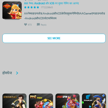
AA गेम्स: Android और iOS पर मुफ्त गेमिंग का आनंद
1772229845
AAगेम्सडाउनलोड:AndroidऔरiOSकेलिएमुफ्तगेमिंगऐपAAGameएप्पडाउनलोड
-AndroidऔरiOSप्लेटफॉर्मपरम
673
Reply
SEE MORE
होमपेज