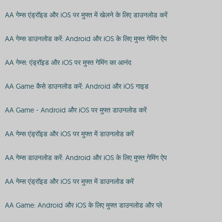
AA गेम्स एंड्रॉइड और iOS पर मुफ्त में खेलने के लिए डाउनलोड करें
AA गेम्स डाउनलोड करें: Android और iOS के लिए मुफ्त गेमिंग ऐप
AA गेम्स: एंड्रॉइड और iOS पर मुफ्त गेमिंग का आनंद
AA Game कैसे डाउनलोड करें: Android और iOS गाइड
AA Game - Android और iOS पर मुफ्त डाउनलोड करें
AA गेम्स एंड्रॉइड और iOS पर मुफ्त में डाउनलोड करें
AA गेम्स डाउनलोड करें: Android और iOS के लिए मुफ्त गेमिंग ऐप
AA गेम्स एंड्रॉइड और iOS पर मुफ्त में डाउनलोड करें
AA Game: Android और iOS के लिए मुफ्त डाउनलोड और प्ले