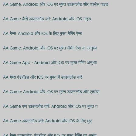
AA Game: Android और iOS पर मुफ्त डाउनलोड और एक्सेस गाइड
AA Game कैसे डाउनलोड करें: Android और iOS गाइड
AA गेम्स: Android और iOS के लिए मुफ्त गेमिंग ऐप्स
AA Game: Android और iOS पर मुफ्त गेमिंग ऐप्स का अनुभव
AA Game App - Android और iOS पर मुफ्त गेमिंग अनुभव
AA गेम्स एंड्रॉइड और iOS पर मुफ्त में डाउनलोड करें
AA Game: Android और iOS पर मुफ्त डाउनलोड और एक्सेस
AA Game एप्प डाउनलोड करें: Android और iOS पर मुफ्त ग
AA Game डाउनलोड करें: Android और iOS के लिए मुफ
AA गेम्स डाउनलोड: एंड्रॉइड और iOS पर मुफ्त गेमिंग का आनंद