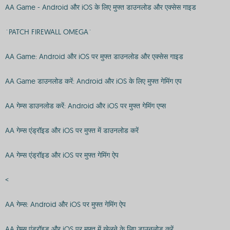
AA Game - Android और iOS के लिए मुफ्त डाउनलोड और एक्सेस गाइड
`PATCH FIREWALL OMEGA`
AA Game: Android और iOS पर मुफ्त डाउनलोड और एक्सेस गाइड
AA Game डाउनलोड करें: Android और iOS के लिए मुफ्त गेमिंग एप
AA गेम्स डाउनलोड करें: Android और iOS पर मुफ्त गेमिंग एप्स
AA गेम्स एंड्रॉइड और iOS पर मुफ्त में डाउनलोड करें
AA गेम्स एंड्रॉइड और iOS पर मुफ्त गेमिंग ऐप
<
AA गेम्स: Android और iOS पर मुफ्त गेमिंग ऐप
AA गेम्स एंड्रॉइड और iOS पर मुफ्त में खेलने के लिए डाउनलोड करें