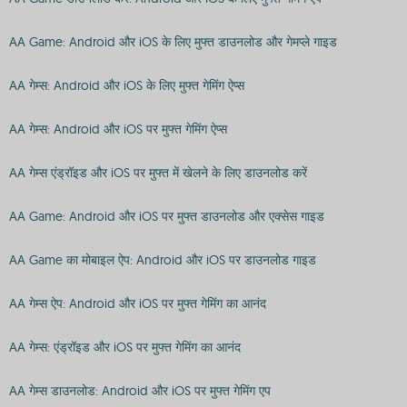
AA Game: Android और iOS के लिए मुफ्त डाउनलोड और गेमप्ले गाइड
AA गेम्स: Android और iOS के लिए मुफ्त गेमिंग ऐप्स
AA गेम्स: Android और iOS पर मुफ्त गेमिंग ऐप्स
AA गेम्स एंड्रॉइड और iOS पर मुफ्त में खेलने के लिए डाउनलोड करें
AA Game: Android और iOS पर मुफ्त डाउनलोड और एक्सेस गाइड
AA Game का मोबाइल ऐप: Android और iOS पर डाउनलोड गाइड
AA गेम्स ऐप: Android और iOS पर मुफ्त गेमिंग का आनंद
AA गेम्स: एंड्रॉइड और iOS पर मुफ्त गेमिंग का आनंद
AA गेम्स डाउनलोड: Android और iOS पर मुफ्त गेमिंग एप