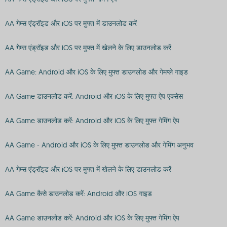
AA गेम्स एंड्रॉइड और iOS पर मुफ्त में डाउनलोड करें
AA गेम्स एंड्रॉइड और iOS पर मुफ्त में खेलने के लिए डाउनलोड करें
AA Game: Android और iOS के लिए मुफ्त डाउनलोड और गेमप्ले गाइड
AA Game डाउनलोड करें: Android और iOS के लिए मुफ्त ऐप एक्सेस
AA Game डाउनलोड करें: Android और iOS के लिए मुफ्त गेमिंग ऐप
AA Game - Android और iOS के लिए मुफ्त डाउनलोड और गेमिंग अनुभव
AA गेम्स एंड्रॉइड और iOS पर मुफ्त में खेलने के लिए डाउनलोड करें
AA Game कैसे डाउनलोड करें: Android और iOS गाइड
AA Game डाउनलोड करें: Android और iOS के लिए मुफ्त गेमिंग ऐप