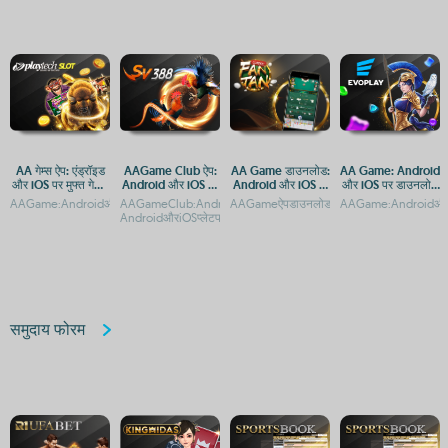
AA गेम्स ऐप: एंड्रॉइड
AAGame Club ऐप:
AA Game डाउनलोड:
AA Game: Android
और iOS पर मुफ्त गेमिंग
Android और iOS पर
Android और iOS के
और iOS पर डाउनलोड
का आनंद
डाउनलोड करें
लिए मुफ्त गेमिंग एप
और एक्सेस गाइड
AAGame:AndroidऔरiOSपरमुफ्तडाउनलोडऔरएक्सेसगाइडAAगेम्सएंड्रॉइडऔरiOSपरमुफ्तमेंखेलनेके
AAGameClub:AndroidऔरAppleकेलिएAPPडाउनलोडकरेंAAGameCl
AAGameऐपडाउनलोड:AndroidऔरiOSप्लेटफ़ॉर्मपरग
AAGame:AndroidऔरiO
AndroidऔरiOSप्लेटफॉर्मपर
समुदाय फोरम