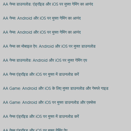
AA गेम्स डाउनलोड: एंड्रॉइड और iOS पर मुफ्त गेमिंग का आनंद
AA गेम्स: Android और iOS पर मुफ्त गेमिंग का आनंद
AA गेम्स: Android और iOS पर मुफ्त गेमिंग का आनंद
AA गेम्स का मोबाइल ऐप: Android और iOS पर मुफ्त डाउनलोड
AA गेम्स डाउनलोड: Android और iOS पर मुफ्त गेमिंग एप
AA गेम्स एंड्रॉइड और iOS पर मुफ्त में डाउनलोड करें
AA Game: Android और iOS के लिए मुफ्त डाउनलोड और गेमप्ले गाइड
AA Game: Android और iOS पर मुफ्त डाउनलोड और एक्सेस
AA गेम्स एंड्रॉइड और iOS पर मुफ्त में डाउनलोड करें
AA गेम्स एंड्रॉइड और iOS पर मुफ्त गेमिंग ऐप