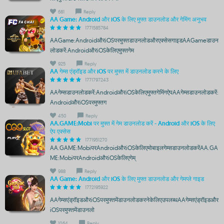
681
Reply
AA Game: Android और iOS के लिए मुफ्त डाउनलोड और गेमिंग अनुभव
1771585784
AAGame:AndroidऔरiOSपरमुफ्तडाउनलोडऔरएक्सेसगाइडAAGameडाउन
लोडकरें:AndroidऔरiOSकेलिएमुफ्तगेम
925
Reply
AA गेम्स एंड्रॉइड और iOS पर मुफ्त में डाउनलोड करने के लिए
1771797243
AAगेम्सडाउनलोडकरें:AndroidऔरiOSकेलिएमुफ्तगेमिंगऐपAAगेम्सडाउनलोडकरें:
AndroidऔरiOSपरमुफ्तग
450
Reply
AA.GAME:Mobi पर मुफ्त में गेम डाउनलोड करें - Android और iOS के लिए
ऐप एक्सेस
1771951270
AA.GAME:MobiपरAndroidऔरiOSकेलिएमोबाइलगेम्सडाउनलोडकरेंAA.GA
ME:MobiपरAndroidऔरiOSकेलिएगेम्
988
Reply
AA Game: Android और iOS के लिए मुफ्त डाउनलोड और गेमप्ले गाइड
1772195922
AAगेम्सएंड्रॉइडऔरiOSपरमुफ्तमेंडाउनलोडकरनेकेलिएउपलब्धAAगेम्सएंड्रॉइडऔर
iOSपरमुफ्तमेंडाउनलो
1064
Reply