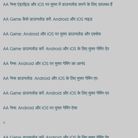
AA गेम्स एंड्रॉइड और iOS पर मुफ्त में डाउनलोड करने के लिए उपलब्ध हैं
AA Game कैसे डाउनलोड करें: Android और iOS गाइड
AA Game: Android और iOS पर मुफ्त डाउनलोड और एक्सेस
AA Game डाउनलोड करें: Android और iOS के लिए मुफ्त गेमिंग ऐप
AA गेम्स: Android और iOS पर मुफ्त गेमिंग का आनंद
AA गेम्स डाउनलोड: Android और iOS के लिए मुफ्त गेमिंग एप
AA Game डाउनलोड करें: Android और iOS के लिए मुफ्त गेमिंग एप
AA गेम्स: Android और iOS पर मुफ्त गेमिंग ऐप्स
<
AA Game डाउनलोड करें: Android और iOS के लिए मुफ्त गेमिंग ऐप