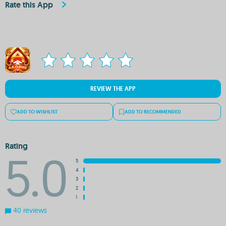
Rate this App
REVIEW THE APP
ADD TO WISHLIST
ADD TO RECOMMENDED
Rating
5.0
5
4
3
2
1
40 reviews