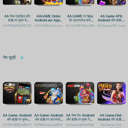
AA गेम्स एंड्रॉइड और
AAGAME Onlin:
AA.GAME पर Stor
AA Game APK:
iOS पर मुफ्त में
Android aur Apple
ऐप डाउनलोड करें:
Android और iOS पर
डाउनलोड करें
ke liye ek saath
Android और iOS के
डाउनलोड करें
AAगेम्सएंड्रॉइडऔरiOSपरमुफ्तगेमिंगएप्सAAगेम्सडाउनलोडकरें:AndroidऔरiOSकेलिएमुफ्तगेमिंगऐपAA
AAGAMEOnlin:AndroidaurApplekeliyeAppaurAPKAAGAMEOnli
AA.GAMEपरStorऐपडाउनलोडकरें:Androidऔरi
AAGameAPK:Android
access kaise
लिए गाइड
karein
गेम सूची
AA Game: Android
AA Game: Android
AA गेम्स ऐप: Android
AA Game:Onli -
और iOS पर मुफ्त
और iOS पर डाउनलोड
और iOS पर मुफ्त गेमिंग
Android और iOS पर
डाउनलोड और एक्सेस
और एक्सेस गाइड
का आनंद
मुफ्त डाउनलोड
AAगेम्स:एंड्रॉइडऔरiOSपरमुफ्तगेमिंगकाआनंदAAगेम्स:AndroidऔरiOSपरमुफ्तगेमिंगकाआनंदAAगेम्सएं
AAगेम्सAndroidऔरiOSकेलिएमुफ्तगेम्स
AAGameडाउनलोडकरें:AndroidऔरiOSकेलिएमुफ्तऐप
AAGame:Onli-
गाइड