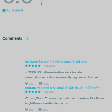
1
40 reviews
Comments
AA Game कैसे डाउनलोड करें: Android और iOS गाइड
1768543368
>LOOKBRIDGE-Permadeathmodeoptional—
ifaunitfalls,theircodeispermanentlyfragmented.Yourpat
400
Reply
AAgame ऐप डाउनलोड: Android और iOS प्लेटफ़ॉर्म पर गेमिंग एक्सेस
1768630591
-**LivingWorld:**EnvironmentsshiftwiththestateofSoulfire—
brightflamesrevealhiddenpaths;d
620
Reply