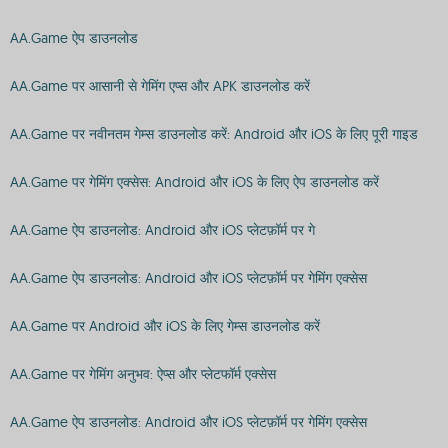
AA.Game ऐप डाउनलोड
AA.Game पर आसानी से गेमिंग एप्स और APK डाउनलोड करें
AA.Game पर नवीनतम गेम्स डाउनलोड करें: Android और iOS के लिए पूरी गाइड
AA.Game पर गेमिंग एक्सेस: Android और iOS के लिए ऐप डाउनलोड करें
AA.Game ऐप डाउनलोड: Android और iOS प्लेटफ़ॉर्म पर गे
AA.Game ऐप डाउनलोड: Android और iOS प्लेटफ़ॉर्म पर गेमिंग एक्सेस
AA.Game पर Android और iOS के लिए गेम्स डाउनलोड करें
AA.Game पर गेमिंग अनुभव: ऐप्स और प्लेटफॉर्म एक्सेस
AA.Game ऐप डाउनलोड: Android और iOS प्लेटफ़ॉर्म पर गेमिंग एक्सेस