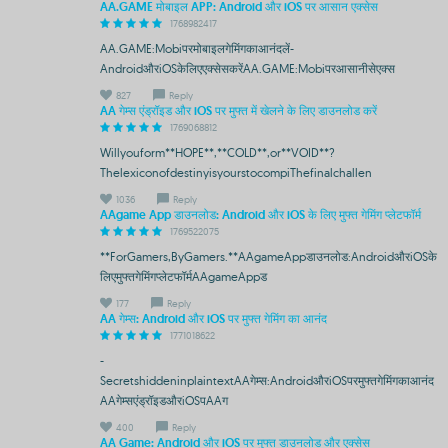
AA.GAME मोबाइल APP: Android और iOS पर आसान एक्सेस
1768982417
AA.GAME:Mobiपरमोबाइलगेमिंगकाआनंदलें-
AndroidऔरiOSकेलिएएक्सेसकरेंAA.GAME:Mobiपरआसानीसेएक्स
827
Reply
AA गेम्स एंड्रॉइड और iOS पर मुफ्त में खेलने के लिए डाउनलोड करें
1769068812
Willyouform**HOPE**,**COLD**,or**VOID**?
ThelexiconofdestinyisyourstocompiThefinalchallen
1036
Reply
AAgame App डाउनलोड: Android और iOS के लिए मुफ्त गेमिंग प्लेटफॉर्म
1769522075
**ForGamers,ByGamers.**AAgameAppडाउनलोड:AndroidऔरiOSके
लिएमुफ्तगेमिंगप्लेटफॉर्मAAgameAppड
177
Reply
AA गेम्स: Android और iOS पर मुफ्त गेमिंग का आनंद
1771018622
-
SecretshiddeninplaintextAAगेम्स:AndroidऔरiOSपरमुफ्तगेमिंगकाआनंद
AAगेम्सएंड्रॉइडऔरiOSपAAग
400
Reply
AA Game: Android और iOS पर मुफ्त डाउनलोड और एक्सेस