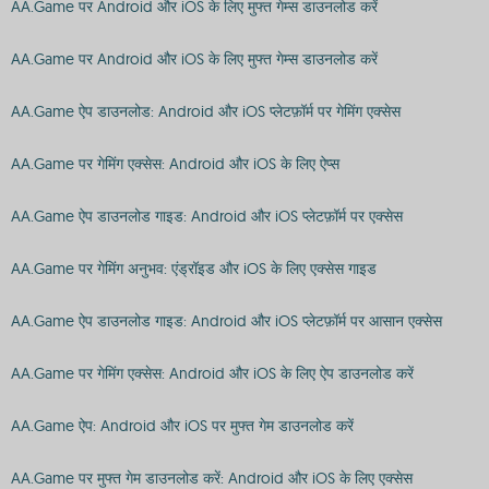
AA.Game पर Android और iOS के लिए मुफ्त गेम्स डाउनलोड करें
AA.Game पर Android और iOS के लिए मुफ्त गेम्स डाउनलोड करें
AA.Game ऐप डाउनलोड: Android और iOS प्लेटफ़ॉर्म पर गेमिंग एक्सेस
AA.Game पर गेमिंग एक्सेस: Android और iOS के लिए ऐप्स
AA.Game ऐप डाउनलोड गाइड: Android और iOS प्लेटफ़ॉर्म पर एक्सेस
AA.Game पर गेमिंग अनुभव: एंड्रॉइड और iOS के लिए एक्सेस गाइड
AA.Game ऐप डाउनलोड गाइड: Android और iOS प्लेटफ़ॉर्म पर आसान एक्सेस
AA.Game पर गेमिंग एक्सेस: Android और iOS के लिए ऐप डाउनलोड करें
AA.Game ऐप: Android और iOS पर मुफ्त गेम डाउनलोड करें
AA.Game पर मुफ्त गेम डाउनलोड करें: Android और iOS के लिए एक्सेस