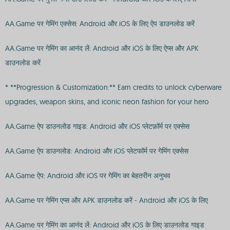
AA.Game पर गेमिंग एक्सेस: Android और iOS के लिए ऐप डाउनलोड करें
AA.Game पर गेमिंग का आनंद लें: Android और iOS के लिए ऐप्स और APK
डाउनलोड करें
* **Progression & Customization:** Earn credits to unlock cyberware
upgrades, weapon skins, and iconic neon fashion for your hero
AA.Game ऐप डाउनलोड गाइड: Android और iOS प्लेटफ़ॉर्म पर एक्सेस
AA.Game ऐप डाउनलोड: Android और iOS प्लेटफॉर्म पर गेमिंग एक्सेस
AA.Game ऐप: Android और iOS पर गेमिंग का बेहतरीन अनुभव
AA.Game पर गेमिंग एप्स और APK डाउनलोड करें - Android और iOS के लिए
AA.Game पर गेमिंग का आनंद लें: Android और iOS के लिए डाउनलोड गाइड