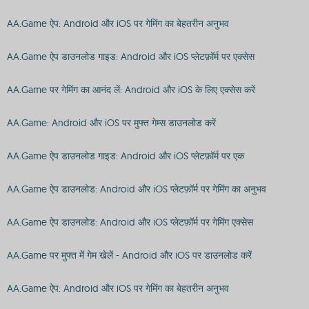
AA.Game ऐप: Android और iOS पर गेमिंग का बेहतरीन अनुभव
AA.Game ऐप डाउनलोड गाइड: Android और iOS प्लेटफ़ॉर्म पर एक्सेस
AA.Game पर गेमिंग का आनंद लें: Android और iOS के लिए एक्सेस करें
AA.Game: Android और iOS पर मुफ्त गेम्स डाउनलोड करें
AA.Game ऐप डाउनलोड गाइड: Android और iOS प्लेटफ़ॉर्म पर एक
AA.Game ऐप डाउनलोड: Android और iOS प्लेटफ़ॉर्म पर गेमिंग का अनुभव
AA.Game ऐप डाउनलोड: Android और iOS प्लेटफ़ॉर्म पर गेमिंग एक्सेस
AA.Game पर मुफ्त में गेम खेलें - Android और iOS पर डाउनलोड करें
AA.Game ऐप: Android और iOS पर गेमिंग का बेहतरीन अनुभव