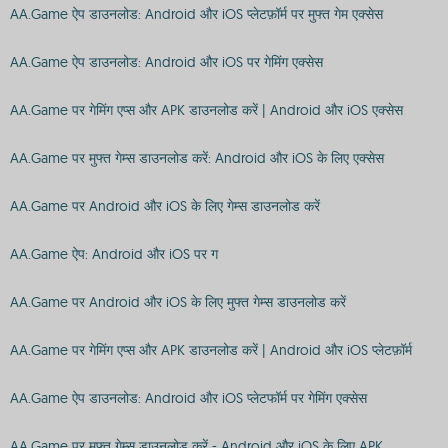
AA.Game ऐप डाउनलोड: Android और iOS प्लेटफ़ॉर्म पर मुफ्त गेम एक्सेस
AA.Game ऐप डाउनलोड: Android और iOS पर गेमिंग एक्सेस
AA.Game पर गेमिंग एप्स और APK डाउनलोड करें | Android और iOS एक्सेस
AA.Game पर मुफ्त गेम्स डाउनलोड करें: Android और iOS के लिए एक्सेस
AA.Game पर Android और iOS के लिए गेम्स डाउनलोड करें
AA.Game ऐप: Android और iOS पर ग
AA.Game पर Android और iOS के लिए मुफ्त गेम्स डाउनलोड करें
AA.Game पर गेमिंग एप्स और APK डाउनलोड करें | Android और iOS प्लेटफ़ॉर्म
AA.Game ऐप डाउनलोड: Android और iOS प्लेटफॉर्म पर गेमिंग एक्सेस
AA.Game पर मुफ्त गेम्स डाउनलोड करें - Android और iOS के लिए APK