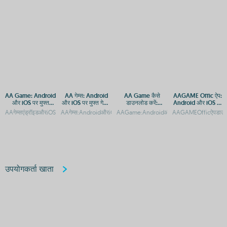
AA Game: Android
AA गेम्स: Android
AA Game कैसे
AAGAME Offic ऐप:
और iOS पर मुफ्त
और iOS पर मुफ्त गेमिंग
डाउनलोड करें:
Android और iOS पर
डाउनलोड और एक्सेस
का आनंद
Android और iOS
डाउनलोड करें
AAगेम्सएंड्रॉइडऔरiOSपरमुफ्तमेंडाउनलोडकरेंAAGameडाउनलोड:AndroidऔरiOSपरमुफ्तगेमिंगएक्स
AAगेम्स:AndroidऔरiOSपरमुफ्तगेमिंगएप्सAAगेम्सएंड्रॉइडऔरiOSपरमुफ्तमेंख
AAGame:AndroidऔरiOSपरमुफ्तडाउनलोडऔरएक
AAGAMEOfficऐपडाउनल
गाइड
गाइड
उपयोगकर्ता खाता