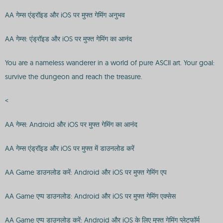
AA गेम्स एंड्रॉइड और iOS पर मुफ्त गेमिंग अनुभव
AA गेम्स: एंड्रॉइड और iOS पर मुफ्त गेमिंग का आनंद
You are a nameless wanderer in a world of pure ASCII art. Your goal:
survive the dungeon and reach the treasure.
<
AA गेम्स: Android और iOS पर मुफ्त गेमिंग का आनंद
AA गेम्स एंड्रॉइड और iOS पर मुफ्त में डाउनलोड करें
AA Game डाउनलोड करें: Android और iOS पर मुफ्त गेमिंग एप
AA Game एप्प डाउनलोड: Android और iOS पर मुफ्त गेमिंग एक्सेस
AA Game एप्प डाउनलोड करें: Android और iOS के लिए मुफ्त गेमिंग प्लेटफॉर्म