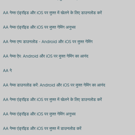
AA गेम्स एंड्रॉइड और iOS पर मुफ्त में खेलने के लिए डाउनलोड करें
AA गेम्स एंड्रॉइड और iOS पर मुफ्त गेमिंग अनुभव
AA गेम्स एप्प डाउनलोड - Android और iOS पर मुफ्त गेमिंग
AA गेम्स ऐप: Android और iOS पर मुफ्त गेमिंग का आनंद
AA गे
AA गेम्स डाउनलोड करें: Android और iOS पर मुफ्त गेमिंग का आनंद
AA गेम्स एंड्रॉइड और iOS पर मुफ्त में खेलने के लिए डाउनलोड करें
AA गेम्स एंड्रॉइड और iOS पर मुफ्त गेमिंग अनुभव
AA गेम्स एंड्रॉइड और iOS पर मुफ्त में डाउनलोड करें