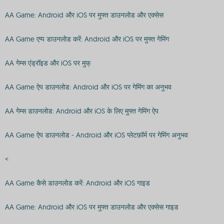
AA Game: Android और iOS पर मुफ्त डाउनलोड और एक्सेस
AA Game एप्प डाउनलोड करें: Android और iOS पर मुफ्त गेमिंग
AA गेम्स एंड्रॉइड और iOS पर मुफ्
AA Game ऐप डाउनलोड: Android और iOS पर गेमिंग का अनुभव
AA गेम्स डाउनलोड: Android और iOS के लिए मुफ्त गेमिंग ऐप
AA Game ऐप डाउनलोड - Android और iOS प्लेटफ़ॉर्म पर गेमिंग अनुभव
<
AA Game कैसे डाउनलोड करें: Android और iOS गाइड
AA Game: Android और iOS पर मुफ्त डाउनलोड और एक्सेस गाइड