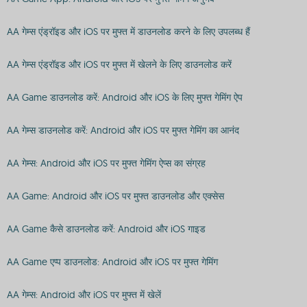
AA गेम्स एंड्रॉइड और iOS पर मुफ्त में डाउनलोड करने के लिए उपलब्ध हैं
AA गेम्स एंड्रॉइड और iOS पर मुफ्त में खेलने के लिए डाउनलोड करें
AA Game डाउनलोड करें: Android और iOS के लिए मुफ्त गेमिंग ऐप
AA गेम्स डाउनलोड करें: Android और iOS पर मुफ्त गेमिंग का आनंद
AA गेम्स: Android और iOS पर मुफ्त गेमिंग ऐप्स का संग्रह
AA Game: Android और iOS पर मुफ्त डाउनलोड और एक्सेस
AA Game कैसे डाउनलोड करें: Android और iOS गाइड
AA Game एप्प डाउनलोड: Android और iOS पर मुफ्त गेमिंग
AA गेम्स: Android और iOS पर मुफ्त में खेलें