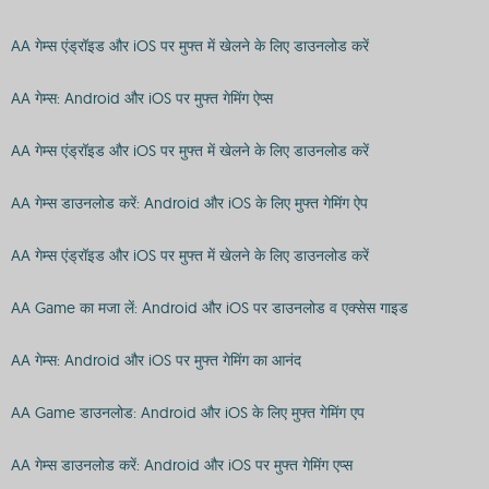
AA गेम्स एंड्रॉइड और iOS पर मुफ्त में खेलने के लिए डाउनलोड करें
AA गेम्स: Android और iOS पर मुफ्त गेमिंग ऐप्स
AA गेम्स एंड्रॉइड और iOS पर मुफ्त में खेलने के लिए डाउनलोड करें
AA गेम्स डाउनलोड करें: Android और iOS के लिए मुफ्त गेमिंग ऐप
AA गेम्स एंड्रॉइड और iOS पर मुफ्त में खेलने के लिए डाउनलोड करें
AA Game का मजा लें: Android और iOS पर डाउनलोड व एक्सेस गाइड
AA गेम्स: Android और iOS पर मुफ्त गेमिंग का आनंद
AA Game डाउनलोड: Android और iOS के लिए मुफ्त गेमिंग एप
AA गेम्स डाउनलोड करें: Android और iOS पर मुफ्त गेमिंग एप्स