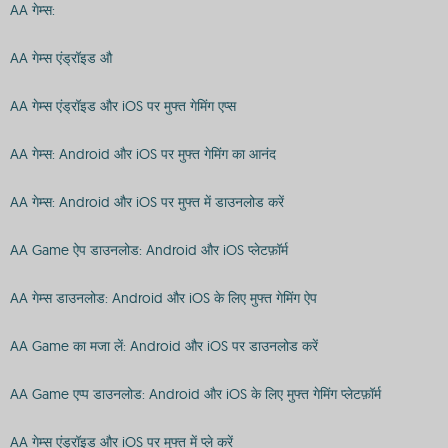
AA गेम्स:
AA गेम्स एंड्रॉइड औ
AA गेम्स एंड्रॉइड और iOS पर मुफ्त गेमिंग एप्स
AA गेम्स: Android और iOS पर मुफ्त गेमिंग का आनंद
AA गेम्स: Android और iOS पर मुफ्त में डाउनलोड करें
AA Game ऐप डाउनलोड: Android और iOS प्लेटफ़ॉर्म
AA गेम्स डाउनलोड: Android और iOS के लिए मुफ्त गेमिंग ऐप
AA Game का मजा लें: Android और iOS पर डाउनलोड करें
AA Game एप्प डाउनलोड: Android और iOS के लिए मुफ्त गेमिंग प्लेटफ़ॉर्म
AA गेम्स एंड्रॉइड और iOS पर मुफ्त में प्ले करें