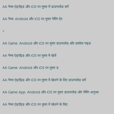
AA गेम्स एंड्रॉइड और iOS पर मुफ्त में डाउनलोड करें
AA गेम्स: Android और iOS पर मुफ्त गेमिंग ऐप
<
AA Game: Android और iOS पर मुफ्त डाउनलोड और एक्सेस गाइड
AA गेम्स एंड्रॉइड और iOS पर मुफ्त में खेलें
AA Game: Android और iOS पर मुफ्त ड
AA गेम्स एंड्रॉइड और iOS पर मुफ्त में खेलने के लिए डाउनलोड करें
AA Game App: Android और iOS पर मुफ्त डाउनलोड और गेमिंग अनुभव
AA गेम्स एंड्रॉइड और iOS पर मुफ्त में खेलने के लिए