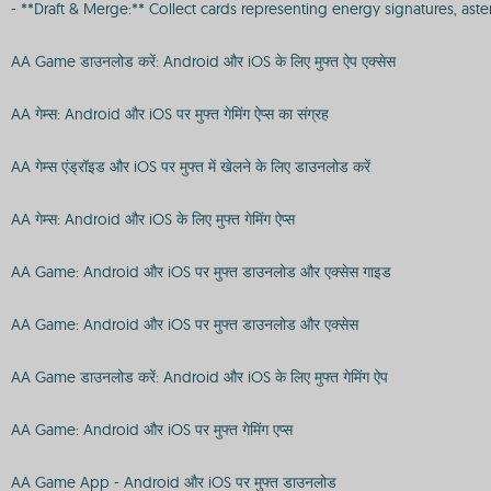
- **Draft & Merge:** Collect cards representing energy signatures, aste
AA Game डाउनलोड करें: Android और iOS के लिए मुफ्त ऐप एक्सेस
AA गेम्स: Android और iOS पर मुफ्त गेमिंग ऐप्स का संग्रह
AA गेम्स एंड्रॉइड और iOS पर मुफ्त में खेलने के लिए डाउनलोड करें
AA गेम्स: Android और iOS के लिए मुफ्त गेमिंग ऐप्स
AA Game: Android और iOS पर मुफ्त डाउनलोड और एक्सेस गाइड
AA Game: Android और iOS पर मुफ्त डाउनलोड और एक्सेस
AA Game डाउनलोड करें: Android और iOS के लिए मुफ्त गेमिंग ऐप
AA Game: Android और iOS पर मुफ्त गेमिंग एप्स
AA Game App - Android और iOS पर मुफ्त डाउनलोड