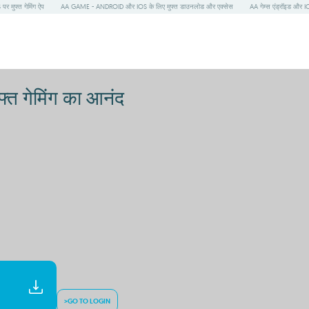
 मुफ्त गेमिंग ऐप
AA GAME - ANDROID और IOS के लिए मुफ्त डाउनलोड और एक्सेस
AA गेम्स एंड्रॉइड और IO
फ्त गेमिंग का आनंद
>GO TO LOGIN