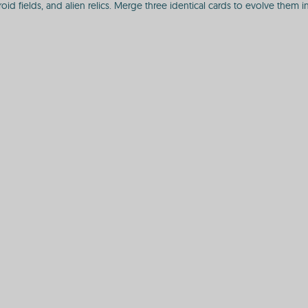
roid fields, and alien relics. Merge three identical cards to evolve them