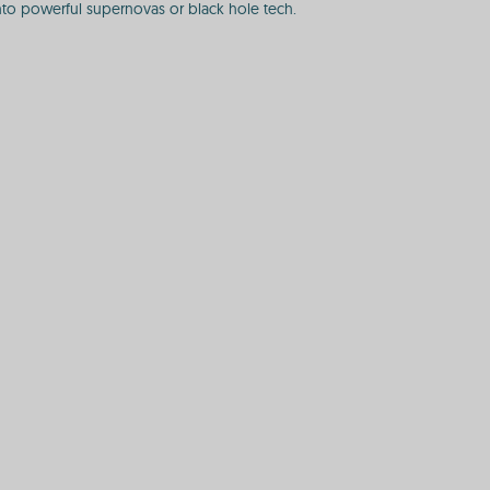
 into powerful supernovas or black hole tech.