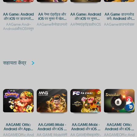
AA Game: Android
AA गेम्स एंड्रॉइड और
AA Game: Android
AA Game डाउनलोड
और iOS पर डाउनलोड
iOS पर मुफ्त में खेलने
और iOS पर मुफ्त
करें: Android और
और एक्सेस गाइड
के लिए डाउनलोड करें
डाउनलोड और एक्सेस
iOS के लिए मुफ्त गेमिंग
AAGame:Andr-
AAGameकैसेडाउनलोडकरें:AndroidऔरiOSगाइडAAGameडाउनलोडकरें:A
AAगेम्सएंड्रॉइडऔरiOSपरमुफ्तगेमिंगऐपAAगेम्स
AAGameडाउनलोडकरें:A
गाइड
ऐप
AndroidऔरiOSपरमुफ्तडाउनलोड
सहायता केंद्र
AAGAME Offic:
AA.GAME:Mobi -
AA.GAME:Mobi -
AAGAME Offic:
Android और Apple
Android और iOS के
Android और iOS के
Android और iOS के
के लिए APP और APK
लिए ऐप डाउनलोड गाइड
लिए ऐप डाउनलोड करें
लिए ऐप डाउनलोड गाइड
AAGAMEOffic:AndroidऔरAppleकेलिएAPPडाउनलोडकरें
AA.GAME:Mobiपरगेमिंगएक्सेसकरें-
AA.GAMEमोबाइलऐप:AndroidऔरiOSपरआसानए
AAGAMEOffic:Andro