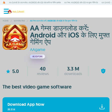
AA.GAME ऐप डाउनलोड: ANDROID और IOS प्लेटफॉर्म पर गेमिंग एक्सेस
AA गेम्स: ANDROID और IOS पर मुफ्त गेमिंग ऐप
AA GAME - A
HOME
/
डाउनलोड केंद्र
/
AA गेम्स डाउनलोड करें: ANDROID और IOS के लिए मुफ्त गेमिंग ऐप
AA गेम्स डाउनलोड करें:
Android और iOS के लिए मुफ्त
गेमिंग ऐप
AAgame
#2
EDITORS
40
3.3 M
5.0
reviews
downloads
The best video game software
Download App Now
20.3.1.6