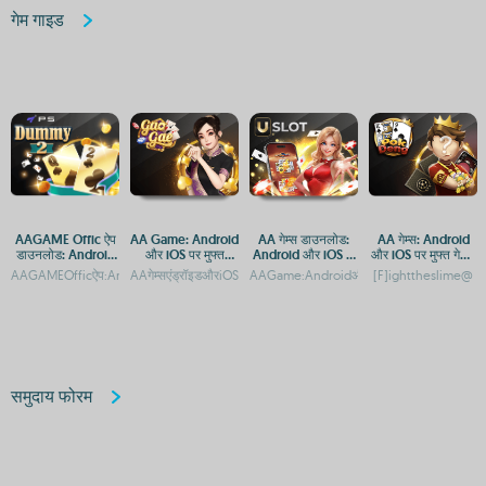
गेम गाइड
AAGAME Offic ऐप
AA Game: Android
AA गेम्स डाउनलोड:
AA गेम्स: Android
डाउनलोड: Android
और iOS पर मुफ्त
Android और iOS के
और iOS पर मुफ्त गेमिंग
और iOS प्लेटफ़ॉर्म
डाउनलोड और एक्सेस
लिए मुफ्त गेमिंग एप
एप्स
AAGAMEOfficऐप:AndroidऔरAppleपरडाउनलोडकरेंAAGAMEOffic:AndroidऔरAppleकेलि
AAगेम्सएंड्रॉइडऔरiOSपरमुफ्तमेंडाउनलोडकरेंAAGameडाउनलोड:Androidऔ
AAGame:AndroidऔरiOSपरमुफ्तडाउनलोडऔरप्लेA
[F]ighttheslime@
गाइड
गाइड
समुदाय फोरम