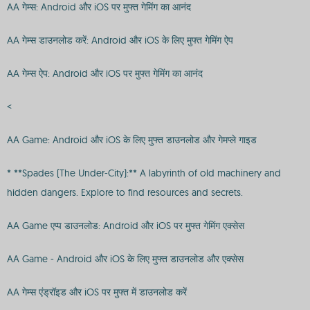
AA गेम्स: Android और iOS पर मुफ्त गेमिंग का आनंद
AA गेम्स डाउनलोड करें: Android और iOS के लिए मुफ्त गेमिंग ऐप
AA गेम्स ऐप: Android और iOS पर मुफ्त गेमिंग का आनंद
<
AA Game: Android और iOS के लिए मुफ्त डाउनलोड और गेमप्ले गाइड
* **Spades (The Under-City):** A labyrinth of old machinery and
hidden dangers. Explore to find resources and secrets.
AA Game एप्प डाउनलोड: Android और iOS पर मुफ्त गेमिंग एक्सेस
AA Game - Android और iOS के लिए मुफ्त डाउनलोड और एक्सेस
AA गेम्स एंड्रॉइड और iOS पर मुफ्त में डाउनलोड करें