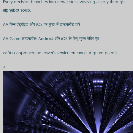
Every decision branches into new letters, weaving a story through
alphabet soup.
AA गेम्स एंड्रॉइड और iOS पर मुफ्त में डाउनलोड करें
AA Game डाउनलोड: Android और iOS के लिए मुफ्त गेमिंग ऐप
>> You approach the tower's service entrance. A guard patrols.
<