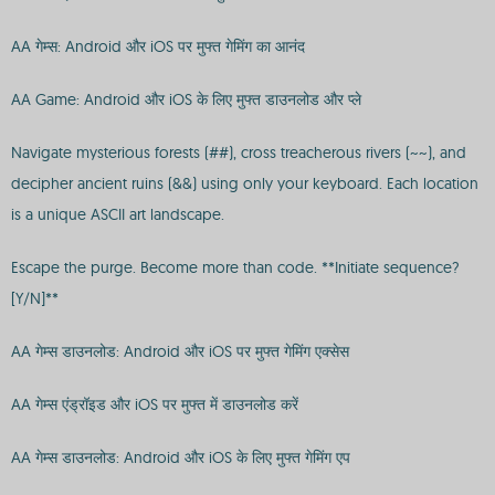
AA गेम्स: Android और iOS पर मुफ्त गेमिंग का आनंद
AA Game: Android और iOS के लिए मुफ्त डाउनलोड और प्ले
Navigate mysterious forests (##), cross treacherous rivers (~~), and
decipher ancient ruins (&&) using only your keyboard. Each location
is a unique ASCII art landscape.
Escape the purge. Become more than code. **Initiate sequence?
[Y/N]**
AA गेम्स डाउनलोड: Android और iOS पर मुफ्त गेमिंग एक्सेस
AA गेम्स एंड्रॉइड और iOS पर मुफ्त में डाउनलोड करें
AA गेम्स डाउनलोड: Android और iOS के लिए मुफ्त गेमिंग एप