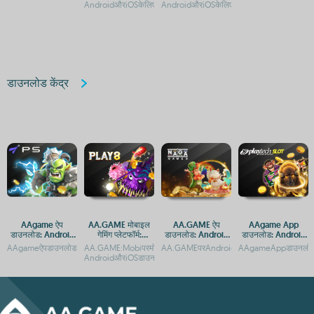
डाउनलोड
AndroidऔरiOSकेलिएऐपडाउनलोडAA.GAME:MobiपरAndroidऔरiOSक
AndroidऔरiOSकेलिएऐपडाउनलोडगाइडAA.GA
डाउनलोड केंद्र
AAgame ऐप
AA.GAME मोबाइल
AA.GAME ऐप
AAgame App
डाउनलोड: Android
गेमिंग प्लेटफॉर्म:
डाउनलोड: Android
डाउनलोड: Android
और iOS प्लेटफ़ॉर्म पर
Android और iOS पर
और iOS प्लेटफ़ॉर्म पर
और iOS के लिए गेमिंग
AAgameऐपडाउनलोड:AndroidऔरiOSप्लेटफ़ॉर्मपरगेमिंगएक्सेसAAgameऐपडाउनलोड:AndroidऔरiO
AA.GAME:Mobiपरमोबाइलगेमिंगकाआनंदलें-
AA.GAMEपरAndroidऔरiOSकेलिएऐप्सडाउनलोड
AAgameAppडाउनलोड:An
गेमिंग एक्सेस
एक्सेस गाइड
गेमिंग एक्सेस
प्लेटफॉर्म
AndroidऔरiOSडाउनलोडगाइडAA.GAME:Mobiपरगेम्सडाउनलोडकरे