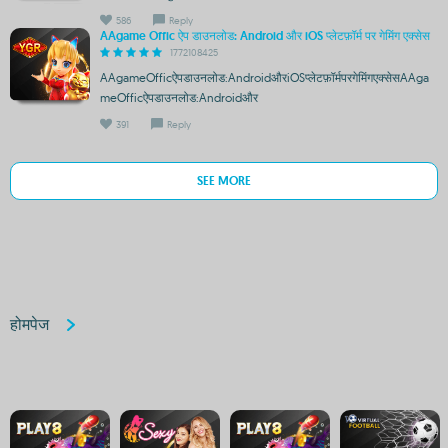
586
Reply
AAgame Offic ऐप डाउनलोड: Android और iOS प्लेटफ़ॉर्म पर गेमिंग एक्सेस
1772108425
AAgameOfficऐपडाउनलोड:AndroidऔरiOSप्लेटफ़ॉर्मपरगेमिंगएक्सेसAAga
meOfficऐपडाउनलोड:Androidऔर
391
Reply
SEE MORE
होमपेज