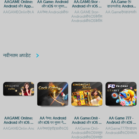
AAGAME Online:
AA Game: Android
AA.GAME:Stor -
AA.Game ऐप
Android और Apple
और iOS पर मुफ्त
Android और iOS पर
डाउनलोड: Android
डिवाइस पर एक्सेस करें
डाउनलोड और एक्सेस
मुफ्त गेम डाउनलोड करें
और iOS प्लेटफ़ॉर्म पर
AAGAMEOnlinऐप:AndroidऔरAppleपरएक्सेसकरेंAAGAMEOnlinऐप:AndroidऔरAppleपरकैस
AAगेम्स:AndroidऔरiOSकेलिएमुफ्तगेमिंगऐप्सAAगेम्सएंड्रॉइडऔरiOSपरमुफ
AA.GAME:Stor-
AA.Gameऐपडाउनलोडगाइड
गेमिंग एक्सेस
AndroidऔरiOSकेलिएमुफ्तगेमडाउनलोडAA.GAM
AndroidऔरiOSकेलिएऐप्सऔरAPKडाउन
नवीनतम अपडेट
AAGAME Online:
AA गेम्स: Android
AA Game:Onli -
AA Game 777 -
Android और iOS पर
और iOS पर मुफ्त गेमिंग
Android और iOS पर
Android और iOS के
मुफ्त डाउनलोड और
ऐप
मुफ्त गेमिंग ऐप
लिए ऑफिशियल APP
AAGAMEOnlin:AndroidaurApplekeliyeAppaurAPKDownloadAAGAMEOnlinऐप:Andro
AAगेम्सएंड्रॉइडऔरiOSपरमुफ्तगेमिंगऐपAAगेम्सएंड्रॉइडऔरiOSपरमुफ्तमेंखेल
AAGame:Onli-
AAGame777ऐपडाउनल
एक्सेस
डाउनलोड गाइड
AndroidऔरiOSपरमुफ्तगेमिंगएप्लिकेशनAAGame
AndroidऔरiOSप्लेटफ़ॉ
AndroidऔरiOSपरमुफ्तगेमिंगएप्लि