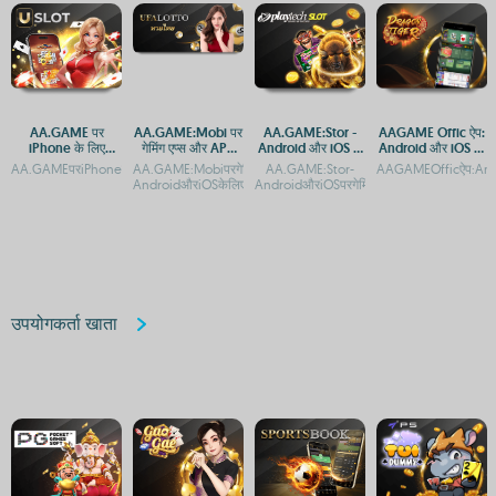
AA.GAME पर
AA.GAME:Mobi पर
AA.GAME:Stor -
AAGAME Offic ऐप:
iPhone के लिए
गेमिंग एप्स और APK
Android और iOS के
Android और iOS पर
Android ऐप्स कैसे
डाउनलोड करें
लिए ऐप्स और APK
डाउनलोड करें
AA.GAMEपरiPhoneकेलिएAPKडाउनलोडऔरइंस्टॉलगाइडAA.GAMEसेiPhoneपरGenshinImpa
AA.GAME:Mobiपरगेमिंगऐप्सडाउनलोडकरें-
AA.GAME:Stor-
AAGAMEOfficऐप:And
डाउनलोड करें
डाउनलोड करें
AndroidऔरiOSकेलिएएक्सेसAA.GAME:Mobiपरमुफ्तमेंगेमडाउन
AndroidऔरiOSपरगेमिंगकाबेहतरीनअनुभवAA.G
उपयोगकर्ता खाता