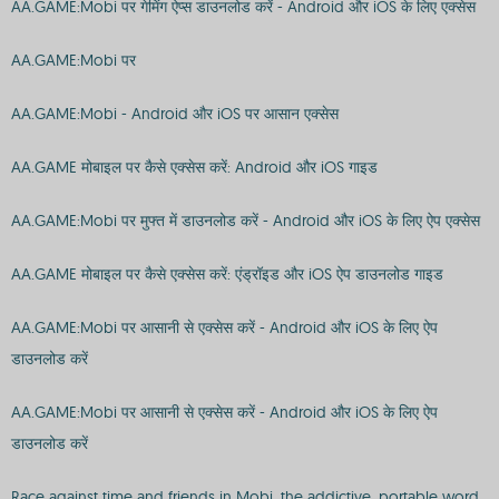
AA.GAME:Mobi पर गेमिंग ऐप्स डाउनलोड करें - Android और iOS के लिए एक्सेस
AA.GAME:Mobi पर
AA.GAME:Mobi - Android और iOS पर आसान एक्सेस
AA.GAME मोबाइल पर कैसे एक्सेस करें: Android और iOS गाइड
AA.GAME:Mobi पर मुफ्त में डाउनलोड करें - Android और iOS के लिए ऐप एक्सेस
AA.GAME मोबाइल पर कैसे एक्सेस करें: एंड्रॉइड और iOS ऐप डाउनलोड गाइड
AA.GAME:Mobi पर आसानी से एक्सेस करें - Android और iOS के लिए ऐप
डाउनलोड करें
AA.GAME:Mobi पर आसानी से एक्सेस करें - Android और iOS के लिए ऐप
डाउनलोड करें
Race against time and friends in Mobi, the addictive, portable word