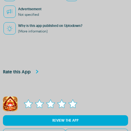
Advertisement
Not specified
Why is this app published on Uptodown?
(More information)
Rate this App
REVIEW THE APP