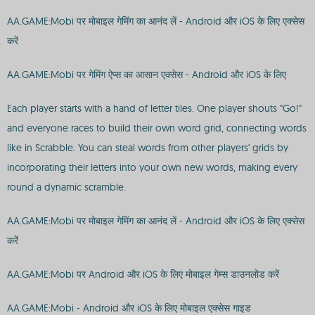
AA.GAME:Mobi पर मोबाइल गेमिंग का आनंद लें - Android और iOS के लिए एक्सेस
करें
AA.GAME:Mobi पर गेमिंग ऐप्स का आसान एक्सेस - Android और iOS के लिए
Each player starts with a hand of letter tiles. One player shouts "Go!"
and everyone races to build their own word grid, connecting words
like in Scrabble. You can steal words from other players' grids by
incorporating their letters into your own new words, making every
round a dynamic scramble.
AA.GAME:Mobi पर मोबाइल गेमिंग का आनंद लें - Android और iOS के लिए एक्सेस
करें
AA.GAME:Mobi पर Android और iOS के लिए मोबाइल गेम्स डाउनलोड करें
AA.GAME:Mobi - Android और iOS के लिए मोबाइल एक्सेस गाइड