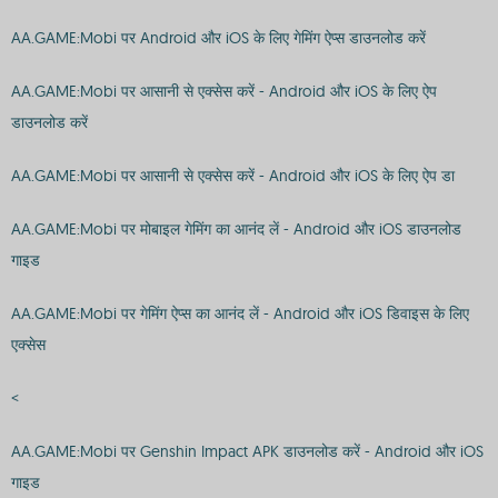
AA.GAME:Mobi पर Android और iOS के लिए गेमिंग ऐप्स डाउनलोड करें
AA.GAME:Mobi पर आसानी से एक्सेस करें - Android और iOS के लिए ऐप
डाउनलोड करें
AA.GAME:Mobi पर आसानी से एक्सेस करें - Android और iOS के लिए ऐप डा
AA.GAME:Mobi पर मोबाइल गेमिंग का आनंद लें - Android और iOS डाउनलोड
गाइड
AA.GAME:Mobi पर गेमिंग ऐप्स का आनंद लें - Android और iOS डिवाइस के लिए
एक्सेस
<
AA.GAME:Mobi पर Genshin Impact APK डाउनलोड करें - Android और iOS
गाइड