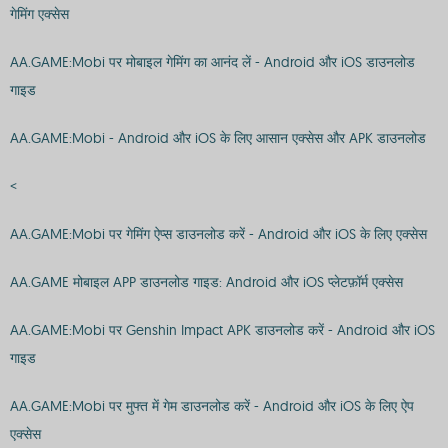
गेमिंग एक्सेस
AA.GAME:Mobi पर मोबाइल गेमिंग का आनंद लें - Android और iOS डाउनलोड
गाइड
AA.GAME:Mobi - Android और iOS के लिए आसान एक्सेस और APK डाउनलोड
<
AA.GAME:Mobi पर गेमिंग ऐप्स डाउनलोड करें - Android और iOS के लिए एक्सेस
AA.GAME मोबाइल APP डाउनलोड गाइड: Android और iOS प्लेटफ़ॉर्म एक्सेस
AA.GAME:Mobi पर Genshin Impact APK डाउनलोड करें - Android और iOS
गाइड
AA.GAME:Mobi पर मुफ्त में गेम डाउनलोड करें - Android और iOS के लिए ऐप
एक्सेस