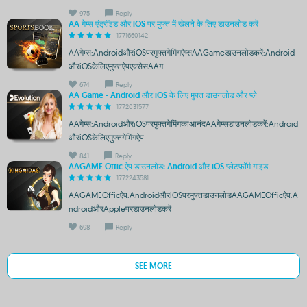
975
Reply
AA गेम्स एंड्रॉइड और iOS पर मुफ्त में खेलने के लिए डाउनलोड करें
1771660142
AAगेम्स:AndroidऔरiOSपरमुफ्तगेमिंगऐप्सAAGameडाउनलोडकरें:Android
औरiOSकेलिएमुफ्तऐपएक्सेसAAग
674
Reply
AA Game - Android और iOS के लिए मुफ्त डाउनलोड और प्ले
1772031577
AAगेम्स:AndroidऔरiOSपरमुफ्तगेमिंगकाआनंदAAगेम्सडाउनलोडकरें:Android
औरiOSकेलिएमुफ्तगेमिंगऐप
841
Reply
AAGAME Offic ऐप डाउनलोड: Android और iOS प्लेटफ़ॉर्म गाइड
1772243581
AAGAMEOfficऐप:AndroidऔरiOSपरमुफ्तडाउनलोडAAGAMEOfficऐप:A
ndroidऔरAppleपरडाउनलोडकरें
698
Reply
SEE MORE