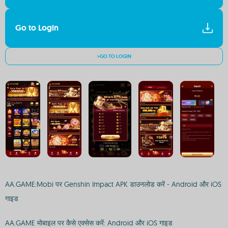
Go to Login
>GO TO LOGIN
AA.GAME:Mobi पर Genshin Impact APK डाउनलोड करें - Android और iOS
गाइड
AA.GAME मोबाइल पर कैसे एक्सेस करें: Android और iOS गाइड