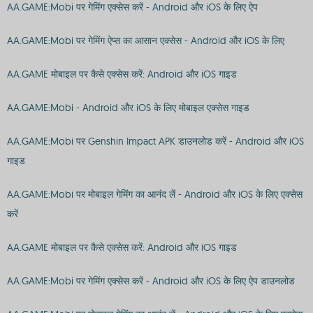
AA.GAME:Mobi पर गेमिंग एक्सेस करें - Android और iOS के लिए ऐप
AA.GAME:Mobi पर गेमिंग ऐप्स का आसान एक्सेस - Android और iOS के लिए
AA.GAME मोबाइल पर कैसे एक्सेस करें: Android और iOS गाइड
AA.GAME:Mobi - Android और iOS के लिए मोबाइल एक्सेस गाइड
AA.GAME:Mobi पर Genshin Impact APK डाउनलोड करें - Android और iOS
गाइड
AA.GAME:Mobi पर मोबाइल गेमिंग का आनंद लें - Android और iOS के लिए एक्सेस
करें
AA.GAME मोबाइल पर कैसे एक्सेस करें: Android और iOS गाइड
AA.GAME:Mobi पर गेमिंग एक्सेस करें - Android और iOS के लिए ऐप डाउनलोड