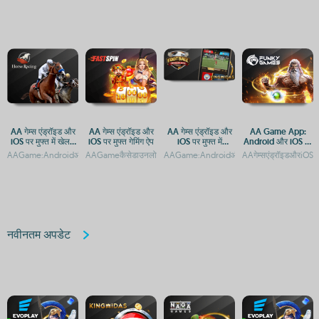
AA गेम्स एंड्रॉइड और
AA गेम्स एंड्रॉइड और
AA गेम्स एंड्रॉइड और
AA Game App:
iOS पर मुफ्त में खेलने
iOS पर मुफ्त गेमिंग ऐप
iOS पर मुफ्त में
Android और iOS पर
के लिए डाउनलोड करें
डाउनलोड करें
मुफ्त डाउनलोड
AAGame:AndroidऔरiOSकेलिएमुफ्तडाउनलोडऔरप्लेAAगेम्सएंड्रॉइडऔरiOSपरमुफ्तमेंडाउनलोडकरन
AAGameकैसेडाउनलोडकरें:AndroidऔरiOSगाइडAAगेम्स:AndroidऔरiOSकेल
AAGame:AndroidऔरiOSपरमुफ्तडाउनलोडऔरएक्स
AAगेम्सएंड्रॉइडऔरiOS
नवीनतम अपडेट