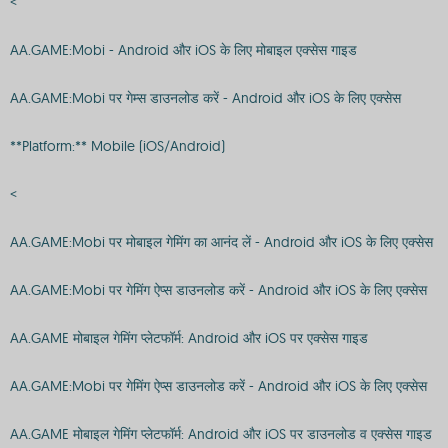
<
AA.GAME:Mobi - Android और iOS के लिए मोबाइल एक्सेस गाइड
AA.GAME:Mobi पर गेम्स डाउनलोड करें - Android और iOS के लिए एक्सेस
**Platform:** Mobile (iOS/Android)
<
AA.GAME:Mobi पर मोबाइल गेमिंग का आनंद लें - Android और iOS के लिए एक्सेस
AA.GAME:Mobi पर गेमिंग ऐप्स डाउनलोड करें - Android और iOS के लिए एक्सेस
AA.GAME मोबाइल गेमिंग प्लेटफॉर्म: Android और iOS पर एक्सेस गाइड
AA.GAME:Mobi पर गेमिंग ऐप्स डाउनलोड करें - Android और iOS के लिए एक्सेस
AA.GAME मोबाइल गेमिंग प्लेटफॉर्म: Android और iOS पर डाउनलोड व एक्सेस गाइड