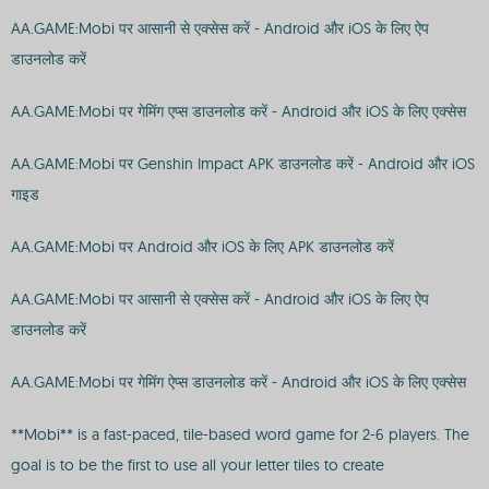
AA.GAME:Mobi पर आसानी से एक्सेस करें - Android और iOS के लिए ऐप
डाउनलोड करें
AA.GAME:Mobi पर गेमिंग एप्स डाउनलोड करें - Android और iOS के लिए एक्सेस
AA.GAME:Mobi पर Genshin Impact APK डाउनलोड करें - Android और iOS
गाइड
AA.GAME:Mobi पर Android और iOS के लिए APK डाउनलोड करें
AA.GAME:Mobi पर आसानी से एक्सेस करें - Android और iOS के लिए ऐप
डाउनलोड करें
AA.GAME:Mobi पर गेमिंग ऐप्स डाउनलोड करें - Android और iOS के लिए एक्सेस
**Mobi** is a fast-paced, tile-based word game for 2-6 players. The
goal is to be the first to use all your letter tiles to create