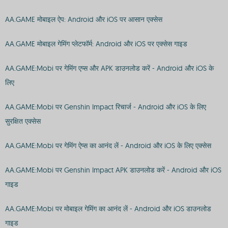
AA.GAME मोबाइल ऐप: Android और iOS पर आसान एक्सेस
AA.GAME मोबाइल गेमिंग प्लेटफॉर्म: Android और iOS पर एक्सेस गाइड
AA.GAME:Mobi पर गेमिंग एप्स और APK डाउनलोड करें - Android और iOS के
लिए
AA.GAME:Mobi पर Genshin Impact रिचार्ज - Android और iOS के लिए
सुरक्षित एक्सेस
AA.GAME:Mobi पर गेमिंग ऐप्स का आनंद लें - Android और iOS के लिए एक्सेस
AA.GAME:Mobi पर Genshin Impact APK डाउनलोड करें - Android और iOS
गाइड
AA.GAME:Mobi पर मोबाइल गेमिंग का आनंद लें - Android और iOS डाउनलोड
गाइड