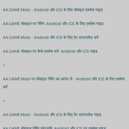
AA.GAME:Mobi - Android और iOS के लिए मोबाइल एक्सेस गाइड
AA.GAME मोबाइल पर गेमिंग: Android और iOS के लिए एक्सेस गाइड
AA.GAME:Mobi - Android और iOS के लिए ऐप डाउनलोड करें
AA.GAME मोबाइल पर कैसे एक्सेस करें: Android और iOS गाइड
<
AA.GAME:Mobi पर मोबाइल गेमिंग का आनंद लें - Android और iOS के लिए एक्सेस
करें
<
AA.GAME:Mobi - Android और iOS के लिए ऐप डाउनलोड गाइड
AA.GAME मोबाइल गेमिंग प्लेटफॉर्म: Android और iOS पर एक्सेस गाइड