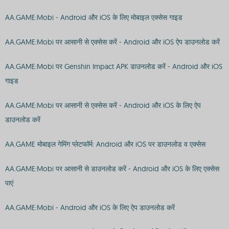
AA.GAME:Mobi - Android और iOS के लिए मोबाइल एक्सेस गाइड
AA.GAME:Mobi पर आसानी से एक्सेस करें - Android और iOS ऐप डाउनलोड करें
AA.GAME:Mobi पर Genshin Impact APK डाउनलोड करें - Android और iOS
गाइड
AA.GAME:Mobi पर आसानी से एक्सेस करें - Android और iOS के लिए ऐप
डाउनलोड करें
AA.GAME मोबाइल गेमिंग प्लेटफॉर्म: Android और iOS पर डाउनलोड व एक्सेस
AA.GAME:Mobi पर आसानी से डाउनलोड करें - Android और iOS के लिए एक्सेस
पाएं
AA.GAME:Mobi - Android और iOS के लिए ऐप डाउनलोड करें