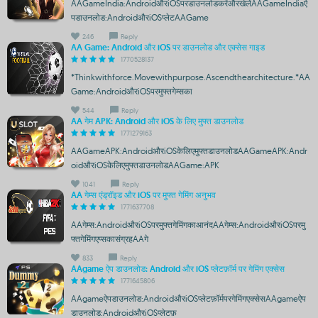
AAGameIndia:AndroidऔरiOSपरडाउनलोडकरेंऔरखेलेंAAGameIndiaऐ
पडाउनलोड:AndroidऔरiOSप्लेटAAGame
246
Reply
AA Game: Android और iOS पर डाउनलोड और एक्सेस गाइड
1770528137
*Thinkwithforce.Movewithpurpose.Ascendthearchitecture.*AA
Game:AndroidऔरiOSपरमुफ्तगेम्सका
544
Reply
AA गेम APK: Android और iOS के लिए मुफ्त डाउनलोड
1771279163
AAGameAPK:AndroidऔरiOSकेलिएमुफ्तडाउनलोडAAGameAPK:Andr
oidऔरiOSकेलिएमुफ्तडाउनलोडAAGame:APK
1041
Reply
AA गेम्स एंड्रॉइड और iOS पर मुफ्त गेमिंग अनुभव
1771637708
AAगेम्स:AndroidऔरiOSपरमुफ्तगेमिंगकाआनंदAAगेम्स:AndroidऔरiOSपरमु
फ्तगेमिंगएप्सकासंग्रहAAगे
833
Reply
AAgame ऐप डाउनलोड: Android और iOS प्लेटफ़ॉर्म पर गेमिंग एक्सेस
1771645806
AAgameऐपडाउनलोड:AndroidऔरiOSप्लेटफ़ॉर्मपरगेमिंगएक्सेसAAgameऐप
डाउनलोड:AndroidऔरiOSप्लेटफ़