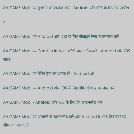
AA.GAME:Mobi पर मुफ्त में डाउनलोड करें - Android और iOS के लिए ऐप एक्सेस
<
AA.GAME:Mobi पर Android और iOS के लिए मोबाइल गेम्स डाउनलोड करें
AA.GAME:Mobi पर Genshin Impact APK डाउनलोड करें - Android और iOS
गाइड
AA.GAME:Mobi पर गेमिंग ऐप्स का आनंद लें - Android औ
AA.GAME:Mobi पर Android और iOS के लिए गेमिंग ऐप्स डाउनलोड करें
AA.GAME:Mobi - Android और iOS के लिए ऐप डाउनलोड करें
AA.GAME:Mobi पर आसानी से डाउनलोड करें और Android व iOS डिवाइसों पर
गेमिंग का आनंद लें