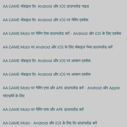
AA.GAME मोबाइल ऐप: Android और iOS डाउनलोड गाइड
AA.GAME मोबाइल ऐप: Android और iOS पर गेमिंग एक्सेस
AA.GAME:Mobi पर गेमिंग ऐप्स डाउनलोड करें - Android और iOS के लिए एक्सेस
AA.GAME:Mobi पर Android और iOS के लिए मोबाइल गेम्स डाउनलोड करें
AA.GAME मोबाइल ऐप: Android और iOS पर आसान एक्सेस
AA.GAME मोबाइल ऐप: Android और iOS पर आसान एक्सेस
AA.GAME:Mobi पर गेमिंग एप्स और APK डाउनलोड करें - Android और Apple
प्लेटफ़ॉर्म के लिए
AA.GAME:Mobi पर गेमिंग एप्स और APK डाउनलोड करें
AA.GAME:Mobi - Android और iOS के लिए ऐप डाउनलोड करें