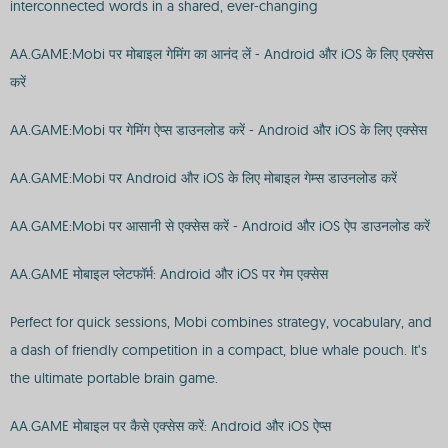
interconnected words in a shared, ever-changing
AA.GAME:Mobi पर मोबाइल गेमिंग का आनंद लें - Android और iOS के लिए एक्सेस
करें
AA.GAME:Mobi पर गेमिंग ऐप्स डाउनलोड करें - Android और iOS के लिए एक्सेस
AA.GAME:Mobi पर Android और iOS के लिए मोबाइल गेम्स डाउनलोड करें
AA.GAME:Mobi पर आसानी से एक्सेस करें - Android और iOS ऐप डाउनलोड करें
AA.GAME मोबाइल प्लेटफॉर्म: Android और iOS पर गेम एक्सेस
Perfect for quick sessions, Mobi combines strategy, vocabulary, and
a dash of friendly competition in a compact, blue whale pouch. It’s
the ultimate portable brain game.
AA.GAME मोबाइल पर कैसे एक्सेस करें: Android और iOS ऐप्स