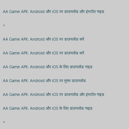
AA Game APK: Android और iOS पर डाउनलोड और इंस्टॉल गाइड
<
AA Game APK: Android और iOS पर डाउनलोड करें
AA Game APK: Android और iOS पर डाउनलोड करें
AA Game APK: Android और iOS के लिए डाउनलोड गाइड
AA Game APK: Android और iOS पर मुफ्त डाउनलोड
AA Game APK: Android और iOS पर डाउनलोड और इंस्टॉल गाइड
AA Game APK: Android और iOS के लिए डाउनलोड गाइड
<