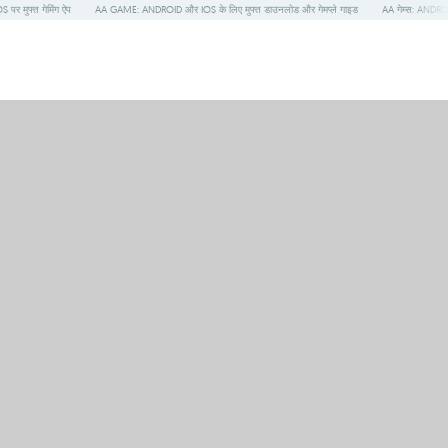
S पर मुफ्त गेमिंग ऐप
AA GAME: ANDROID और IOS के लिए मुफ्त डाउनलोड और गेमप्ले गाइड
AA गेम्स: ANDROI