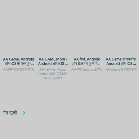
AA Game: Android
AA.GAME:Mobi -
AA गेम्स: Android
AA Game डाउनलोड:
और iOS के लिए मुफ्त
Android और iOS के
और iOS पर मुफ्त गेमिंग
Android और iOS के
डाउनलोड और प्ले
लिए ऐप डाउनलोड गाइड
का आनंद
लिए मुफ्त गेमिंग ऐप
AAगेम्सडाउनलोडकरें:AndroidऔरiOSकेलिएमुफ्तगेमिंगऐपAAगेम्स:AndroidऔरiOSपरमुफ्तगेमिंगकाआन
AA.GAME:Mobi-
AAगेम्स:AndroidऔरiOSपरमुफ्तगेमिंगकाआनंदAA
AAGameडाउनलोडकरें:A
AndroidऔरiOSकेलिएऐपडाउनलोडकरेंAA.GAME:Mobiपरमोबाइलगेमिंगकाआ
Androidऔर
गेम सूची