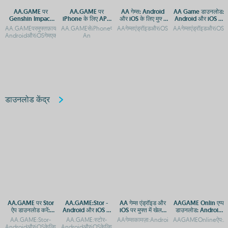
AA.GAME पर
AA.GAME पर
AA गेम्स: Android
AA Game डाउनलोड:
Genshin Impact
iPhone के लिए APK
और iOS के लिए मुफ्त
Android और iOS के
APK डाउनलोड करें -
डाउनलोड और गेम
गेमिंग ऐप्स
लिए मुफ्त गेमिंग एप
AA.GAMEपरमुफ्तफ़ायरमैक्सAPKडाउनलोड-
AA.GAMEसेiPhoneपरGenshinImpactAPKडाउनलोडऔरइंस्टॉलकरेंAA.
AAगेम्सएंड्रॉइडऔरiOSपरमुफ्तमेंखेलनेकेलिएडाउनल
AAगेम्सएंड्रॉइडऔरiOSपरम
Android और iOS
एक्सेस गाइड
AndroidऔरiOSगेमएक्सेसAA.GAMEपरGenshinImpactAPKडाउनलोड
An
गेमिंग
डाउनलोड केंद्र
AA.GAME पर Stor
AA.GAME:Stor -
AA गेम्स एंड्रॉइड और
AAGAME Onlin एप्प
ऐप डाउनलोड करें:
Android और iOS के
iOS पर मुफ्त में खेलने
डाउनलोड: Android
Android और iOS के
लिए मुफ्त गेम डाउनलोड
के लिए डाउनलोड करें
और iOS प्लेटफ़ॉर्म
AA.GAME:Stor-
AA.GAME:स्टोर-
AAगेम्सकामज़ा:AndroidAAगेम्सकामोबाइलऐक्स
AAGAMEOnlineऐप:And
लिए गाइड
गाइड
AndroidऔरiOSकेलिएमुफ्तगेमडाउनलोडAA.GAMEसेStorऐपडाउनलोडकरें:AndroidऔरiOSकेलि
AndroidऔरiOSकेलिएऐप्सऔरगेम्सडाउनलोडकरेंScavengeandadaptus