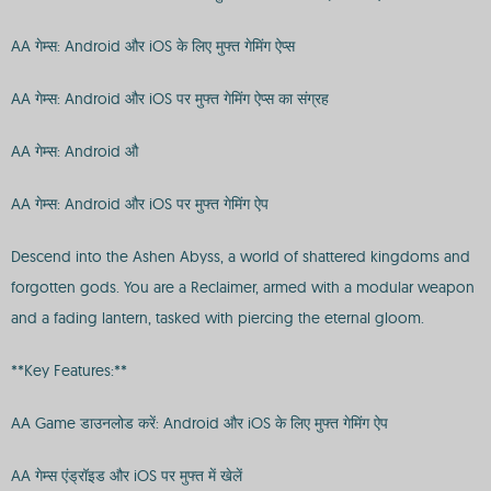
AA गेम्स: Android और iOS के लिए मुफ्त गेमिंग ऐप्स
AA गेम्स: Android और iOS पर मुफ्त गेमिंग ऐप्स का संग्रह
AA गेम्स: Android औ
AA गेम्स: Android और iOS पर मुफ्त गेमिंग ऐप
Descend into the Ashen Abyss, a world of shattered kingdoms and
forgotten gods. You are a Reclaimer, armed with a modular weapon
and a fading lantern, tasked with piercing the eternal gloom.
**Key Features:**
AA Game डाउनलोड करें: Android और iOS के लिए मुफ्त गेमिंग ऐप
AA गेम्स एंड्रॉइड और iOS पर मुफ्त में खेलें