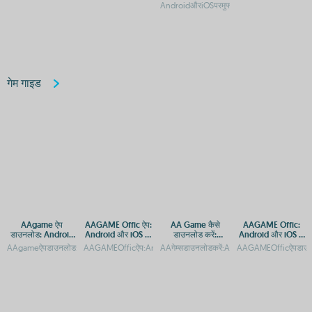
AndroidऔरiOSपरमुफ्तगेमडाउनल
गेम गाइड
AAgame ऐप
AAGAME Offic ऐप:
AA Game कैसे
AAGAME Offic:
डाउनलोड: Android
Android और iOS पर
डाउनलोड करें:
Android और iOS के
और iOS प्लेटफ़ॉर्म पर
मुफ्त डाउनलोड
Android और iOS
लिए ऐप डाउनलोड गाइड
AAgameऐपडाउनलोड:AndroidऔरiOSप्लेटफ़ॉर्मपरगेमिंगएक्सेसAAgameऐपडाउनलोड:AndroidऔरiO
AAGAMEOfficऐप:AndroidऔरiOSपरडाउनलोडकरेंAAGAMEOfficऐपडाउन
AAगेम्सडाउनलोडकरें:AndroidऔरiOSपरमुफ्तगेमि
AAGAMEOfficऐपडाउनल
गेमिंग एक्सेस
गाइड