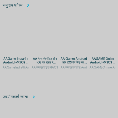
समुदाय फोरम
AAGame India ऐप:
AA गेम्स एंड्रॉइड और
AA Game: Android
AAGAME Onlin:
Android और iOS पर
iOS पर मुफ्त में
और iOS के लिए मुफ्त
Android और iOS पर
डाउनलोड करें
डाउनलोड करें
डाउनलोड और गेमप्ले
ऐप्स और APK एक्सेस
AAGameIndiaऐप:AndroidऔरAppleपरडाउनलोडकरेंAAGameIndiaApp:AndroidऔरiOSपरड
AAगेम्सएंड्रॉइडऔरiOSपरमुफ्तमेंडाउनलोडकरेंAAगेम्स:एंड्रॉइडऔरiOSपरमुफ्त
AAगेम्सडाउनलोड:AndroidऔरiOSपरमुफ्तगेमिंगएप्स
AAGAMEOnline:Andro
गाइड
उपयोगकर्ता खाता