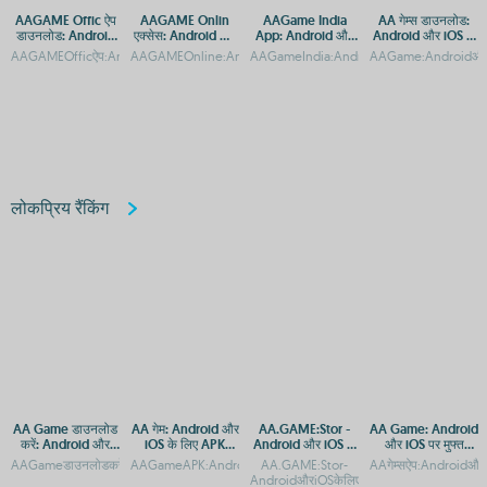
AAGAME Offic ऐप
AAGAME Onlin
AAGame India
AA गेम्स डाउनलोड:
डाउनलोड: Android
एक्सेस: Android और
App: Android और
Android और iOS के
और iOS प्लेटफ़ॉर्म
Apple के लिए APP
iOS पर डाउनलोड करें
लिए मुफ्त गेमिंग ऐप
AAGAMEOfficऐप:AndroidऔरAppleपरडाउनलोडकरेंAAGAMEOfficऐप:AndroidऔरiOSपरम
AAGAMEOnline:AndroidऔरAppleकेलिएAPPऔरAPKएक्सेसAAGAME
AAGameIndia:AndroidऔरiOSपरडाउनलोडकरे
AAGame:AndroidऔरiOS
गाइड
APK
लोकप्रिय रैंकिंग
AA Game डाउनलोड
AA गेम: Android और
AA.GAME:Stor -
AA Game: Android
करें: Android और
iOS के लिए APK
Android और iOS के
और iOS पर मुफ्त
iOS के लिए मुफ्त गेमिंग
डाउनलोड
लिए आसान एक्सेस और
डाउनलोड और एक्सेस
AAGameडाउनलोडकरें:AndroidऔरiOSकेलिएमुफ्तगेमिंगऐपAAGame:AndroidऔरiOSकेलिएमुफ्त
AAGameAPK:AndroidऔरiOSकेलिएडाउनलोडगाइडAAGameAPK:An
AA.GAME:Stor-
AAगेम्सऐप:AndroidऔरiO
एप
APK डाउनलोड
गाइड
AndroidऔरiOSकेलिएमुफ्तऐपडाउनलोडकरेंAA.G