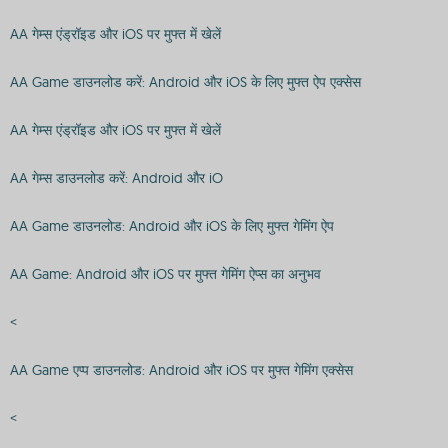
AA गेम्स एंड्रॉइड और iOS पर मुफ्त में खेलें
AA Game डाउनलोड करें: Android और iOS के लिए मुफ्त ऐप एक्सेस
AA गेम्स एंड्रॉइड और iOS पर मुफ्त में खेलें
AA गेम्स डाउनलोड करें: Android और iO
AA Game डाउनलोड: Android और iOS के लिए मुफ्त गेमिंग ऐप
AA Game: Android और iOS पर मुफ्त गेमिंग ऐप्स का अनुभव
<
AA Game एप्प डाउनलोड: Android और iOS पर मुफ्त गेमिंग एक्सेस
<