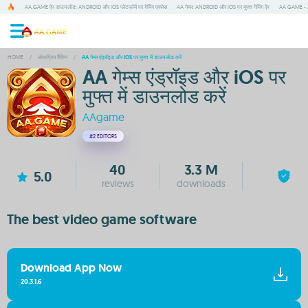
AA.GAME ऐप डाउनलोड: ANDROID और IOS प्लेटफॉर्म पर गेमिंग एक्सेस
AA गेम्स: ANDROID और IOS पर मुफ्त गेमिंग ऐप
AA GAME - A
HOME
/
लोकप्रिय रैंकिंग
/
AA गेम्स एंड्रॉइड और IOS पर मुफ्त में डाउनलोड करें
AA गेम्स एंड्रॉइड और iOS पर
मुफ्त में डाउनलोड करें
AAgame
#2
EDITORS
40
3.3 M
5.0
reviews
downloads
The best video game software
Download App Now
20.3.1.6