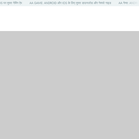
S पर मुफ्त गेमिंग ऐप
AA GAME: ANDROID और IOS के लिए मुफ्त डाउनलोड और गेमप्ले गाइड
AA गेम्स: ANDROI