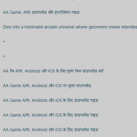
AA Game: APK डाउनलोड और इंस्टॉलेशन गाइड
Dive into a minimalist arcade universe where geometry meets relentless
<
<
AA गेम APK: Android और iOS के लिए मुफ्त गेम्स डाउनलोड करें
AA Game APK: Android और iOS पर मुफ्त डाउनलोड
AA Game APK: Android और iOS के लिए डाउनलोड गाइड
AA Game APK: Android और iOS के लिए डाउनलोड गाइड
AA Game APK: Android और iOS के लिए डाउनलोड गाइड