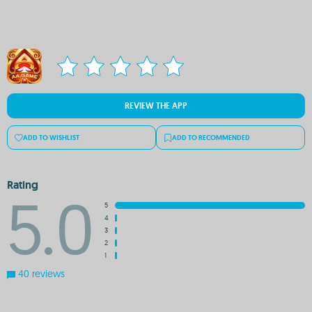
REVIEW THE APP
ADD TO WISHLIST
ADD TO RECOMMENDED
Rating
5.0
5
4
3
2
1
40 reviews