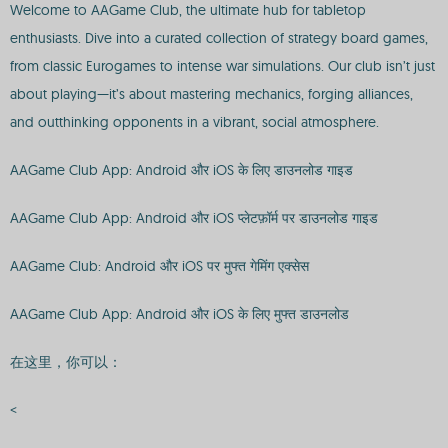
Welcome to AAGame Club, the ultimate hub for tabletop
enthusiasts. Dive into a curated collection of strategy board games,
from classic Eurogames to intense war simulations. Our club isn’t just
about playing—it’s about mastering mechanics, forging alliances,
and outthinking opponents in a vibrant, social atmosphere.
AAGame Club App: Android और iOS के लिए डाउनलोड गाइड
AAGame Club App: Android और iOS प्लेटफ़ॉर्म पर डाउनलोड गाइड
AAGame Club: Android और iOS पर मुफ्त गेमिंग एक्सेस
AAGame Club App: Android और iOS के लिए मुफ्त डाउनलोड
在这里，你可以：
<