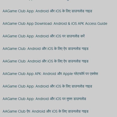
AAGame Club App: Android और iOS के लिए डाउनलोड गाइड
AAGame Club App Download: Android & iOS APK Access Guide
AAGame Club App: Android और iOS पर डाउनलोड करें
AAGame Club: Android और iOS के लिए ऐप डाउनलोड गाइड
AAGame Club: Android और iOS के लिए ऐप डाउनलोड गाइड
AAGame Club App APK: Android और Apple प्लेटफॉर्म पर एक्सेस
AAGame Club App: Android और iOS के लिए डाउनलोड गाइड
AAGame Club App: Android और iOS पर मुफ्त डाउनलोड
AAGame Club ऐप: Android और iOS के लिए डाउनलोड गाइड