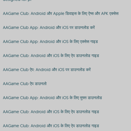
AAGame Club: Android और Apple डिवाइस के लिए ऐप्स और APK एक्सेस
AAGame Club App: Android और iOS पर डाउनलोड करें
AAGame Club App: Android और iOS के लिए एक्सेस गाइड
AAGame Club: Android और iOS के लिए ऐप डाउनलोड गाइड
AAGame Club ऐप: Android और iOS पर डाउनलोड करें
AAGame Club ऐप डाउनलो
AAGame Club App: Android और iOS के लिए मुफ्त डाउनलोड
AAGame Club: Android और iOS के लिए ऐप डाउनलोड गाइड
AAGame Club: Android और iOS के लिए ऐप डाउनलोड गाइड