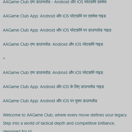
AAGame Club एप्प डाउनलोड - Android और iOS प्लेटफ़ॉर्म एक्सेस
AAGame Club App: Android और iOS प्लेटफ़ॉर्म पर एक्सेस गाइड
AAGame Club App: Android और iOS प्लेटफ़ॉर्म पर डाउनलोड गाइड
AAGame Club एप्प डाउनलोड: Android और iOS प्लेटफ़ॉर्म गाइड
<
AAGame Club एप्प डाउनलोड: Android और iOS प्लेटफ़ॉर्म गाइड
AAGame Club App: Android और iOS के लिए डाउनलोड गाइड
AAGame Club App: Android और iOS पर मुफ्त डाउनलोड
Welcome to AAGame Club, where every move defines your legacy.
Step into a world of tactical depth and competitive brilliance,
designed for pl