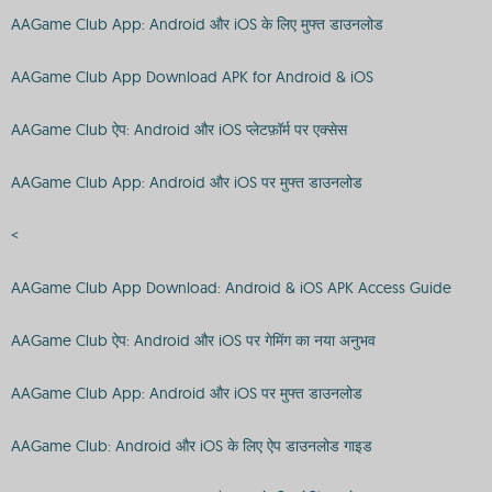
AAGame Club App: Android और iOS के लिए मुफ्त डाउनलोड
AAGame Club App Download APK for Android & iOS
AAGame Club ऐप: Android और iOS प्लेटफ़ॉर्म पर एक्सेस
AAGame Club App: Android और iOS पर मुफ्त डाउनलोड
<
AAGame Club App Download: Android & iOS APK Access Guide
AAGame Club ऐप: Android और iOS पर गेमिंग का नया अनुभव
AAGame Club App: Android और iOS पर मुफ्त डाउनलोड
AAGame Club: Android और iOS के लिए ऐप डाउनलोड गाइड