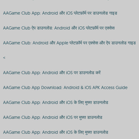
AAGame Club App: Android और iOS प्लेटफ़ॉर्म पर डाउनलोड गाइड
AAGame Club ऐप डाउनलोड: Android और iOS प्लेटफ़ॉर्म पर एक्सेस
AAGame Club: Android और Apple प्लेटफ़ॉर्म पर एक्सेस और ऐप डाउनलोड गाइड
<
AAGame Club App: Android और iOS पर डाउनलोड करें
AAGame Club App Download: Android & iOS APK Access Guide
AAGame Club App: Android और iOS के लिए मुफ्त डाउनलोड
AAGame Club App: Android और iOS पर मुफ्त डाउनलोड
AAGame Club App: Android और iOS के लिए मुफ्त डाउनलोड