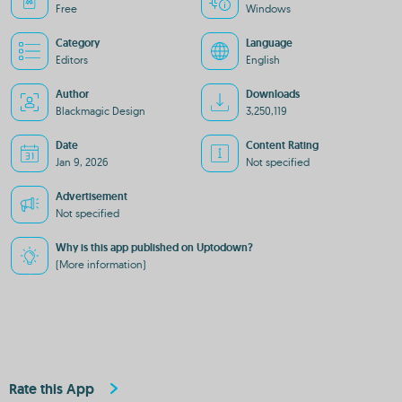
Free
Windows
Category
Language
Editors
English
Author
Downloads
Blackmagic Design
3,250,119
Date
Content Rating
Jan 9, 2026
Not specified
Advertisement
Not specified
Why is this app published on Uptodown?
(More information)
Rate this App