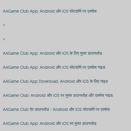
AAGame Club App: Android और iOS प्लेटफ़ॉर्म पर एक्सेस
<
<
AAGame Club App: Android और iOS के लिए मुफ्त डाउनलोड
AAGame Club App: Android और iOS प्लेटफ़ॉर्म पर एक्सेस गाइड
AAGame Club App Download: Android और iOS के लिए गाइड
AAGame Club: Android और iOS पर मुफ्त डाउनलोड और एक्सेस गाइड
AAGame Club ऐप डाउनलोड - Android और iOS प्लेटफॉर्म पर एक्सेस
AAGame Club App: Android और iOS पर मुफ्त डाउनलोड