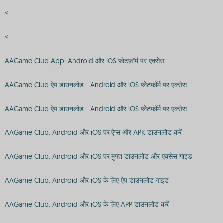
<
<
AAGame Club App: Android और iOS प्लेटफ़ॉर्म पर एक्सेस
AAGame Club ऐप डाउनलोड - Android और iOS प्लेटफ़ॉर्म पर एक्सेस
AAGame Club ऐप डाउनलोड - Android और iOS प्लेटफॉर्म पर एक्सेस
AAGame Club: Android और iOS पर ऐप्स और APK डाउनलोड करें
AAGame Club: Android और iOS पर मुफ्त डाउनलोड और एक्सेस गाइड
AAGame Club: Android और iOS के लिए ऐप डाउनलोड गाइड
AAGame Club: Android और iOS के लिए APP डाउनलोड करें