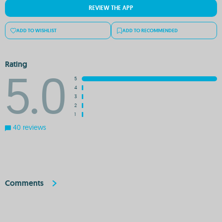
REVIEW THE APP
ADD TO WISHLIST
ADD TO RECOMMENDED
Rating
5.0
5
4
3
2
1
40 reviews
Comments