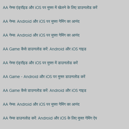
AA गेम्स एंड्रॉइड और iOS पर मुफ्त में खेलने के लिए डाउनलोड करें
AA गेम्स: Android और iOS पर मुफ्त गेमिंग का आनंद
AA गेम्स: Android और iOS पर मुफ्त गेमिंग का आनंद
AA Game कैसे डाउनलोड करें: Android और iOS गाइड
AA गेम्स एंड्रॉइड और iOS पर मुफ्त में डाउनलोड करें
AA Game - Android और iOS पर मुफ्त डाउनलोड करें
AA Game कैसे डाउनलोड करें: Android और iOS गाइड
AA गेम्स: Android और iOS पर मुफ्त गेमिंग का आनंद
AA गेम्स डाउनलोड करें: Android और iOS के लिए मुफ्त गेमिंग ऐप