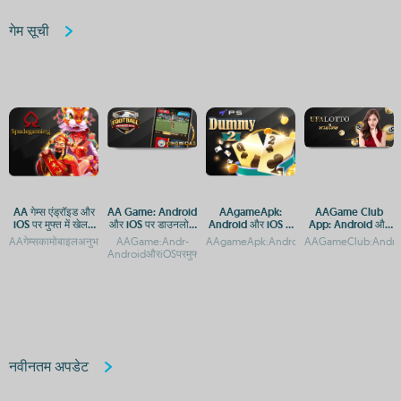
गेम सूची
AA गेम्स एंड्रॉइड और
AA Game: Android
AAgameApk:
AAGame Club
iOS पर मुफ्त में खेलने
और iOS पर डाउनलोड
Android और iOS के
App: Android और
के लिए डाउनलोड करें
और एक्सेस गाइड
लिए बेस्ट गेमिंग ऐप
iOS पर डाउनलोड करें
AAगेम्सकामोबाइलअनुभव:AndroidऔरiOSपरडाउनलोडवएक्सेसAAगेम्सएंड्रॉइडऔरiOSपरमुफ्तमेंडाउन
AAGame:Andr-
AAgameApk:AndroidऔरiOSकेलिएमुफ्तगेमडा
AAGameClub:Androi
AndroidऔरiOSपरमुफ्तडाउनलोड
नवीनतम अपडेट