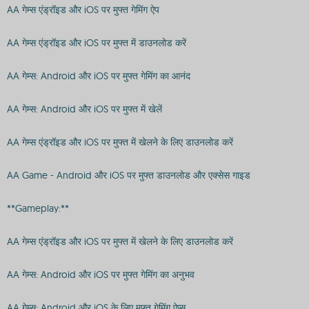
AA गेम्स एंड्रॉइड और iOS पर मुफ्त गेमिंग ऐप
AA गेम्स एंड्रॉइड और iOS पर मुफ्त में डाउनलोड करें
AA गेम्स: Android और iOS पर मुफ्त गेमिंग का आनंद
AA गेम्स: Android और iOS पर मुफ्त में खेलें
AA गेम्स एंड्रॉइड और iOS पर मुफ्त में खेलने के लिए डाउनलोड करें
AA Game - Android और iOS पर मुफ्त डाउनलोड और एक्सेस गाइड
**Gameplay:**
AA गेम्स एंड्रॉइड और iOS पर मुफ्त में खेलने के लिए डाउनलोड करें
AA गेम्स: Android और iOS पर मुफ्त गेमिंग का अनुभव
AA गेम्स: Android और iOS के लिए मुफ्त गेमिंग ऐप्स