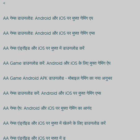
<
AA गेम्स डाउनलोड: Android और iOS पर मुफ्त गेमिंग एप
AA गेम्स डाउनलोड: Android और iOS पर मुफ्त गेमिंग एप्स
AA गेम्स एंड्रॉइड और iOS पर मुफ्त में डाउनलोड करें
AA Game डाउनलोड करें: Android और iOS के लिए मुफ्त गेमिंग ऐप
AA Game Android APK डाउनलोड - मोबाइल गेमिंग का नया अनुभव
AA गेम्स डाउनलोड करें: Android और iOS पर मुफ्त गेमिंग एप्स
AA गेम्स ऐप: Android और iOS पर मुफ्त गेमिंग का आनंद
AA गेम्स एंड्रॉइड और iOS पर मुफ्त में खेलने के लिए डाउनलोड करें
AA गेम्स एंड्रॉइड और iOS पर मुफ्त में ड