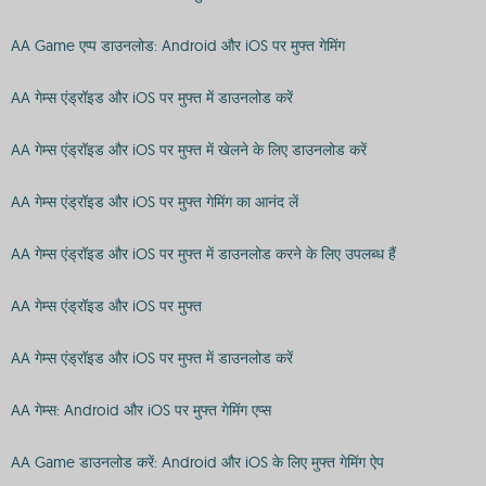
AA Game एप्प डाउनलोड: Android और iOS पर मुफ्त गेमिंग
AA गेम्स एंड्रॉइड और iOS पर मुफ्त में डाउनलोड करें
AA गेम्स एंड्रॉइड और iOS पर मुफ्त में खेलने के लिए डाउनलोड करें
AA गेम्स एंड्रॉइड और iOS पर मुफ्त गेमिंग का आनंद लें
AA गेम्स एंड्रॉइड और iOS पर मुफ्त में डाउनलोड करने के लिए उपलब्ध हैं
AA गेम्स एंड्रॉइड और iOS पर मुफ्त
AA गेम्स एंड्रॉइड और iOS पर मुफ्त में डाउनलोड करें
AA गेम्स: Android और iOS पर मुफ्त गेमिंग एप्स
AA Game डाउनलोड करें: Android और iOS के लिए मुफ्त गेमिंग ऐप