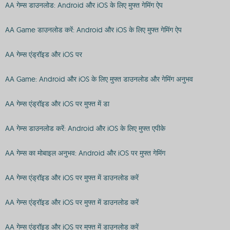
AA गेम्स डाउनलोड: Android और iOS के लिए मुफ्त गेमिंग ऐप
AA Game डाउनलोड करें: Android और iOS के लिए मुफ्त गेमिंग ऐप
AA गेम्स एंड्रॉइड और iOS पर
AA Game: Android और iOS के लिए मुफ्त डाउनलोड और गेमिंग अनुभव
AA गेम्स एंड्रॉइड और iOS पर मुफ्त में डा
AA गेम्स डाउनलोड करें: Android और iOS के लिए मुफ्त एपीके
AA गेम्स का मोबाइल अनुभव: Android और iOS पर मुफ्त गेमिंग
AA गेम्स एंड्रॉइड और iOS पर मुफ्त में डाउनलोड करें
AA गेम्स एंड्रॉइड और iOS पर मुफ्त में डाउनलोड करें
AA गेम्स एंड्रॉइड और iOS पर मुफ्त में डाउनलोड करें