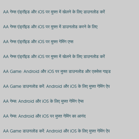
AA गेम्स एंड्रॉइड और iOS पर मुफ्त में खेलने के लिए डाउनलोड करें
AA गेम्स एंड्रॉइड और iOS पर मुफ्त में डाउनलोड करने के लिए
AA गेम्स एंड्रॉइड और iOS पर मुफ्त गेमिंग एप्स
AA गेम्स एंड्रॉइड और iOS पर मुफ्त में खेलने के लिए डाउनलोड करें
AA Game: Android और iOS पर मुफ्त डाउनलोड और एक्सेस गाइड
AA Game डाउनलोड करें: Android और iOS के लिए मुफ्त गेमिंग ऐप
AA गेम्स: Android और iOS के लिए मुफ्त गेमिंग ऐप्स
AA गेम्स: Android और iOS पर मुफ्त गेमिंग का आनंद
AA Game डाउनलोड करें: Android और iOS के लिए मुफ्त गेमिंग ऐप