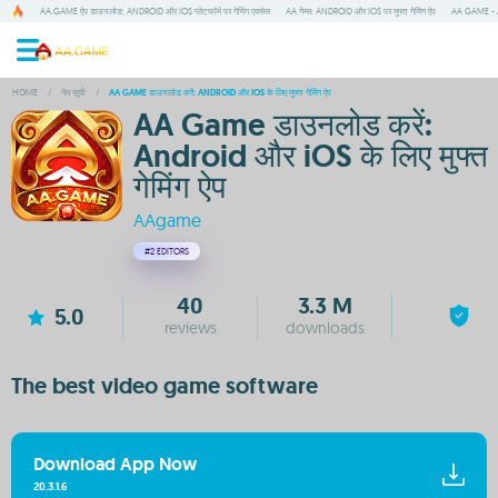
AA.GAME ऐप डाउनलोड: ANDROID और IOS प्लेटफॉर्म पर गेमिंग एक्सेस
AA गेम्स: ANDROID और IOS पर मुफ्त गेमिंग ऐप
AA GAME - A
HOME
/
गेम सूची
/
AA GAME डाउनलोड करें: ANDROID और IOS के लिए मुफ्त गेमिंग ऐप
AA Game डाउनलोड करें:
Android और iOS के लिए मुफ्त
गेमिंग ऐप
AAgame
#2
EDITORS
40
3.3 M
5.0
reviews
downloads
The best video game software
Download App Now
20.3.1.6