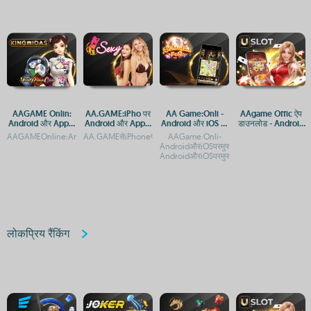
AAGAME Onlin:
AA.GAME:iPho पर
AA Game:Onli -
AAgame Offic ऐप
Android और Apple
Android और Apple
Android और iOS पर
डाउनलोड - Android
पर एक्सेस करें, APP
डिवाइस के लिए APK
मुफ्त गेमिंग ऐप
और iOS प्लेटफ़ॉर्म पर
AAGAMEOnline:AndroidऔरAppleपरAPKडाउनलोडकरेंAAGAMEOnline:AndroidऔरiOSप
AA.GAMEसेiPhoneपरGenshinImpactAPKडाउनलोडकैसेकरेंAA.GA
AAGame:Onli-
और APK डाउनलोड
डाउनलोड और एक्सेस
एक्सेस
AndroidऔरiOSपरमुफ्तडाउनलोडAAGame:Onl
गाइड
AndroidऔरiOSपरमुफ्तगेमिंगऐपAAGame:Onli
लोकप्रिय रैंकिंग