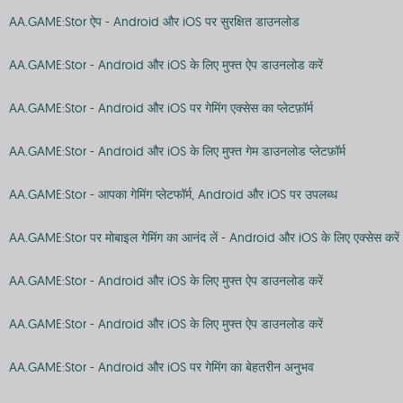
AA.GAME:Stor ऐप - Android और iOS पर सुरक्षित डाउनलोड
AA.GAME:Stor - Android और iOS के लिए मुफ्त ऐप डाउनलोड करें
AA.GAME:Stor - Android और iOS पर गेमिंग एक्सेस का प्लेटफ़ॉर्म
AA.GAME:Stor - Android और iOS के लिए मुफ्त गेम डाउनलोड प्लेटफ़ॉर्म
AA.GAME:Stor - आपका गेमिंग प्लेटफॉर्म, Android और iOS पर उपलब्ध
AA.GAME:Stor पर मोबाइल गेमिंग का आनंद लें - Android और iOS के लिए एक्सेस करें
AA.GAME:Stor - Android और iOS के लिए मुफ्त ऐप डाउनलोड करें
AA.GAME:Stor - Android और iOS के लिए मुफ्त ऐप डाउनलोड करें
AA.GAME:Stor - Android और iOS पर गेमिंग का बेहतरीन अनुभव