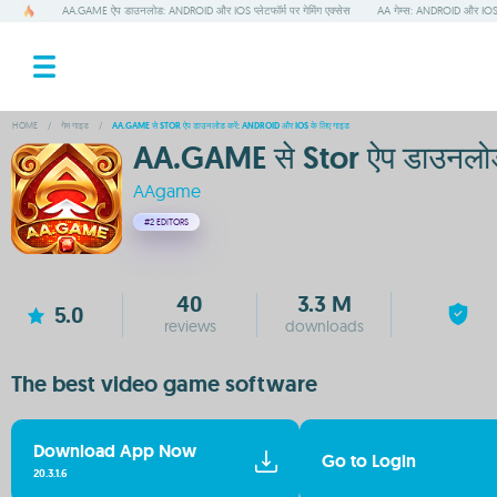
AA.GAME ऐप डाउनलोड: ANDROID और IOS प्लेटफॉर्म पर गेमिंग एक्सेस
AA गेम्स: ANDROID और IOS पर
HOME
/
गेम गाइड
/
AA.GAME से STOR ऐप डाउनलोड करें: ANDROID और IOS के लिए गाइड
AA.GAME से Stor ऐप डाउनलोड
AAgame
#2
EDITORS
40
3.3 M
5.0
reviews
downloads
The best video game software
Download App Now
Go to Login
20.3.1.6