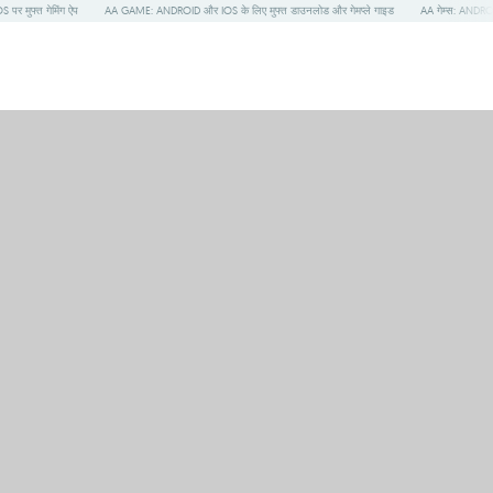
S पर मुफ्त गेमिंग ऐप
AA GAME: ANDROID और IOS के लिए मुफ्त डाउनलोड और गेमप्ले गाइड
AA गेम्स: ANDROI