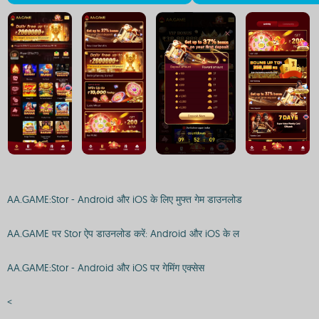
AA.GAME:Stor - Android और iOS के लिए मुफ्त गेम डाउनलोड
AA.GAME पर Stor ऐप डाउनलोड करें: Android और iOS के ल
AA.GAME:Stor - Android और iOS पर गेमिंग एक्सेस
<