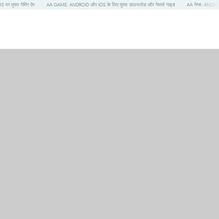
S पर मुफ्त गेमिंग ऐप
AA GAME: ANDROID और IOS के लिए मुफ्त डाउनलोड और गेमप्ले गाइड
AA गेम्स: ANDROI