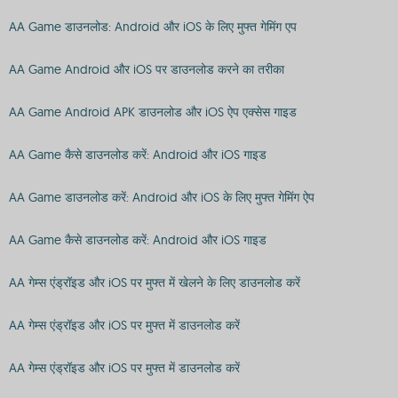
AA Game डाउनलोड: Android और iOS के लिए मुफ्त गेमिंग एप
AA Game Android और iOS पर डाउनलोड करने का तरीका
AA Game Android APK डाउनलोड और iOS ऐप एक्सेस गाइड
AA Game कैसे डाउनलोड करें: Android और iOS गाइड
AA Game डाउनलोड करें: Android और iOS के लिए मुफ्त गेमिंग ऐप
AA Game कैसे डाउनलोड करें: Android और iOS गाइड
AA गेम्स एंड्रॉइड और iOS पर मुफ्त में खेलने के लिए डाउनलोड करें
AA गेम्स एंड्रॉइड और iOS पर मुफ्त में डाउनलोड करें
AA गेम्स एंड्रॉइड और iOS पर मुफ्त में डाउनलोड करें