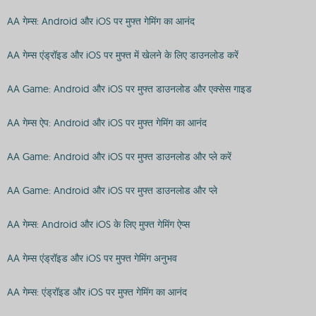
AA गेम्स: Android और iOS पर मुफ्त गेमिंग का आनंद
AA गेम्स एंड्रॉइड और iOS पर मुफ्त में खेलने के लिए डाउनलोड करें
AA Game: Android और iOS पर मुफ्त डाउनलोड और एक्सेस गाइड
AA गेम्स ऐप: Android और iOS पर मुफ्त गेमिंग का आनंद
AA Game: Android और iOS पर मुफ्त डाउनलोड और प्ले करें
AA Game: Android और iOS पर मुफ्त डाउनलोड और प्ले
AA गेम्स: Android और iOS के लिए मुफ्त गेमिंग ऐप्स
AA गेम्स एंड्रॉइड और iOS पर मुफ्त गेमिंग अनुभव
AA गेम्स: एंड्रॉइड और iOS पर मुफ्त गेमिंग का आनंद