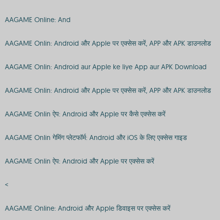
AAGAME Online: And
AAGAME Onlin: Android और Apple पर एक्सेस करें, APP और APK डाउनलोड
AAGAME Onlin: Android aur Apple ke liye App aur APK Download
AAGAME Onlin: Android और Apple पर एक्सेस करें, APP और APK डाउनलोड
AAGAME Onlin ऐप: Android और Apple पर कैसे एक्सेस करें
AAGAME Onlin गेमिंग प्लेटफॉर्म: Android और iOS के लिए एक्सेस गाइड
AAGAME Onlin ऐप: Android और Apple पर एक्सेस करें
<
AAGAME Online: Android और Apple डिवाइस पर एक्सेस करें