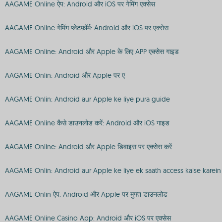
AAGAME Online ऐप: Android और iOS पर गेमिंग एक्सेस
AAGAME Online गेमिंग प्लेटफ़ॉर्म: Android और iOS पर एक्सेस
AAGAME Online: Android और Apple के लिए APP एक्सेस गाइड
AAGAME Onlin: Android और Apple पर ए
AAGAME Onlin: Android aur Apple ke liye pura guide
AAGAME Online कैसे डाउनलोड करें: Android और iOS गाइड
AAGAME Online: Android और Apple डिवाइस पर एक्सेस करें
AAGAME Onlin: Android aur Apple ke liye ek saath access kaise karein
AAGAME Onlin ऐप: Android और Apple पर मुफ्त डाउनलोड
AAGAME Online Casino App: Android और iOS पर एक्सेस