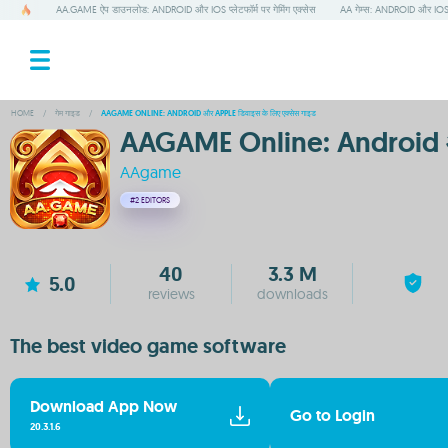
AA.GAME ऐप डाउनलोड: ANDROID और IOS प्लेटफॉर्म पर गेमिंग एक्सेस
AA गेम्स: ANDROID और IOS पर
HOME
/
गेम गाइड
/
AAGAME ONLINE: ANDROID और APPLE डिवाइस के लिए एक्सेस गाइड
AAGAME Online: Android और
AAgame
#2
EDITORS
40
3.3 M
5.0
reviews
downloads
The best video game software
Download App Now
Go to Login
20.3.1.6