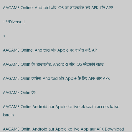
AAGAME Online: Android और iOS पर डाउनलोड करें APK और APP
- **Diverse L
<
AAGAME Online: Android और Apple पर एक्सेस करें, AP
AAGAME Onlin ऐप डाउनलोड: Android और iOS प्लेटफ़ॉर्म गाइड
AAGAME Onlin एक्सेस: Android और Apple के लिए APP और APK
AAGAME Onlin ऐप:
AAGAME Onlin: Android aur Apple ke liye ek saath access kaise
karein
AAGAME Onlin: Android aur Apple ke liye App aur APK Download