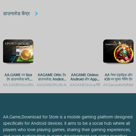
डाउनलोड केंद्र
AA.GAME पर Stor
AAGAME Offic ऐप
AAGAME Online:
AA गेम्स एंड्रॉइड और
ऐप डाउनलोड करें:
डाउनलोड: Android
Android और Apple
iOS पर मुफ्त गेमिंग ऐप
Android और iOS के
और iOS प्लेटफ़ॉर्म
पर एक्सेस करें, APP
AA.GAMEपरStorऐपडाउनलोडकरें:AndroidऔरiOSकेलिएगाइडAA.GAMEपरStorऐपडाउनलोडकरें
AAGAMEOfficऐप:AndroidऔरAppleपरडाउनलोडकरेंAAGAMEOfficऐ
AAGAMEOnlineगेमिंगप्लेटफॉर्म:Androidऔर
AAGameडाउनलोडकरें:An
लिए गाइड
गाइड
और APK डाउनलोड
करें
AA.Game,Download for Store is a mobile gaming platform designed