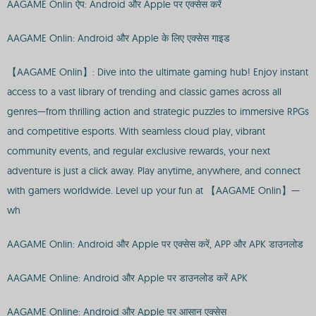
AAGAME Onlin ऐप: Android और Apple पर एक्सेस करें
AAGAME Onlin: Android और Apple के लिए एक्सेस गाइड
【AAGAME Onlin】: Dive into the ultimate gaming hub! Enjoy instant
access to a vast library of trending and classic games across all
genres—from thrilling action and strategic puzzles to immersive RPGs
and competitive esports. With seamless cloud play, vibrant
community events, and regular exclusive rewards, your next
adventure is just a click away. Play anytime, anywhere, and connect
with gamers worldwide. Level up your fun at 【AAGAME Onlin】—
wh
AAGAME Onlin: Android और Apple पर एक्सेस करें, APP और APK डाउनलोड
AAGAME Online: Android और Apple पर डाउनलोड करें APK
AAGAME Online: Android और Apple पर आसान एक्सेस