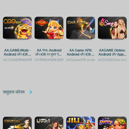
AA.GAME:Mobi -
AA गेम्स: Android
AA Game APK:
AAGAME Online:
Android और iOS के
और iOS पर मुफ्त गेमिंग
Android और iOS पर
Android और Apple
लिए मोबाइल APP
का अनुभव
डाउनलोड करें
पर एक्सेस करें, APP
AA.GAMEमोबाइलपरकैसेएक्सेसकरें:ऐपऔरAPKडाउनलोडगाइडAA.GAMEमोबाइलपरकैसेएक्सेसकरें:A
AAगेम्सडाउनलोड:एंड्रॉइडऔरiOSपरमुफ्तगेमिंगएपAAGame:Androidऔरi
AAGameAPK:AndroidऔरiOSपरडाउनलोडकरें
AAGAMEOnlin:Androi
डाउनलोड गाइड
और APK डाउनलोड
करें
समुदाय फोरम