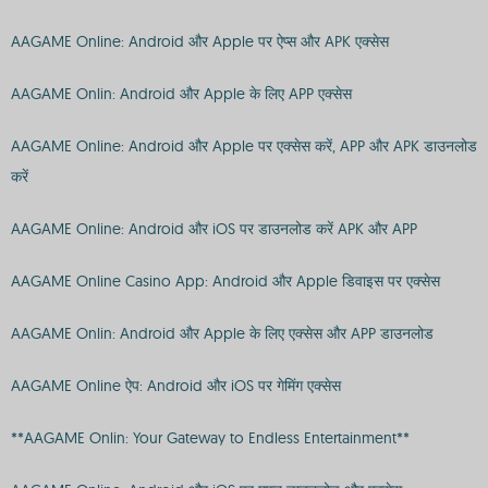
AAGAME Online: Android और Apple पर ऐप्स और APK एक्सेस
AAGAME Onlin: Android और Apple के लिए APP एक्सेस
AAGAME Online: Android और Apple पर एक्सेस करें, APP और APK डाउनलोड
करें
AAGAME Online: Android और iOS पर डाउनलोड करें APK और APP
AAGAME Online Casino App: Android और Apple डिवाइस पर एक्सेस
AAGAME Onlin: Android और Apple के लिए एक्सेस और APP डाउनलोड
AAGAME Online ऐप: Android और iOS पर गेमिंग एक्सेस
**AAGAME Onlin: Your Gateway to Endless Entertainment**