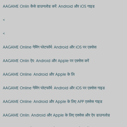
AAGAME Onlin कैसे डाउनलोड करें: Android और iOS गाइड
<
<
AAGAME Online गेमिंग प्लेटफॉर्म: Android और iOS पर एक्सेस
AAGAME Onlin ऐप: Android और Apple पर एक्सेस करें
AAGAME Online: Android और Apple के लि
AAGAME Online गेमिंग प्लेटफॉर्म: Android और iOS पर एक्सेस गाइड
AAGAME Online: Android और Apple के लिए APP एक्सेस गाइड
AAGAME Onlin: Android और Apple के लिए एक्सेस और ऐप डाउनलोड