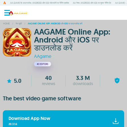
AA.GAME ऐप डाउनलोड: ANDROID और IOS प्लेटफॉर्म पर गेमिंग एक्सेस
AA गेम्स: ANDROID और IOS पर मुफ्त गेमिंग ऐप
AA GAME - A
HOME
/
गेम सूची
/
AAGAME ONLINE APP: ANDROID और IOS पर डाउनलोड करें
AAGAME Online App:
Android और iOS पर
डाउनलोड करें
AAgame
#2
EDITORS
40
3.3 M
5.0
reviews
downloads
The best video game software
Download App Now
20.3.1.6