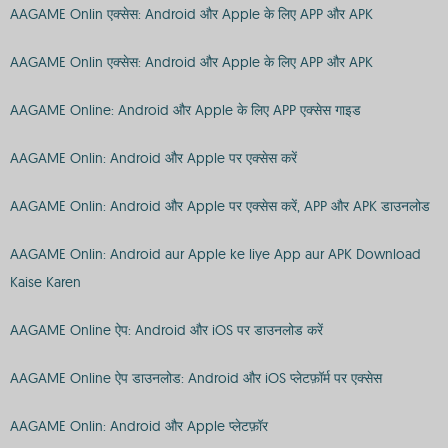
AAGAME Onlin एक्सेस: Android और Apple के लिए APP और APK
AAGAME Onlin एक्सेस: Android और Apple के लिए APP और APK
AAGAME Online: Android और Apple के लिए APP एक्सेस गाइड
AAGAME Onlin: Android और Apple पर एक्सेस करें
AAGAME Onlin: Android और Apple पर एक्सेस करें, APP और APK डाउनलोड
AAGAME Onlin: Android aur Apple ke liye App aur APK Download
Kaise Karen
AAGAME Online ऐप: Android और iOS पर डाउनलोड करें
AAGAME Online ऐप डाउनलोड: Android और iOS प्लेटफ़ॉर्म पर एक्सेस
AAGAME Onlin: Android और Apple प्लेटफ़ॉर