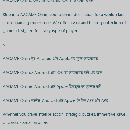
AAGAME Online ऐप: Android और iOS पर डाउनलोड करें
Step into AAGAME Onlin, your premier destination for a world-class
online gaming experience. We offer a vast and thrilling collection of
games designed for every type of player.
<
AAGAME Onlin ऐप: Android और Apple पर मुफ्त डाउनलोड
AAGAME Online: Android और iOS पर डाउनलोड करें और खेलें
AAGAME Online: Android और Apple डिवाइस पर एक्सेस करें
AAGAME Onlin एक्सेस: Android और Apple के लिए APP और APK
Whether you crave intense action, strategic puzzles, immersive RPGs,
or classic casual favorites,