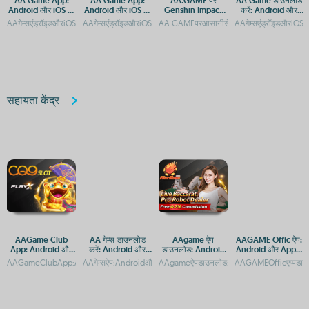
AA Game App:
AA Game App:
AA.GAME पर
AA Game डाउनलोड
Android और iOS पर
Android और iOS पर
Genshin Impact
करें: Android और
मुफ्त डाउनलोड और
मुफ्त डाउनलोड और
APK डाउनलोड करें -
iOS के लिए मुफ्त गेमिंग
AAगेम्सएंड्रॉइडऔरiOSपरमुफ्तमेंडाउनलोडकरेंAAगेम्स:AndroidऔरiOSपरमुफ्तगेमिंगएप्सAAगेम्स:An
AAगेम्सएंड्रॉइडऔरiOSपरमुफ्तमेंडाउनलोडकरेंAAगेम्स:AndroidऔरiOSपरमुफ्त
AA.GAMEपरआसानीसेएक्सेसकरें:Androidऔरi
AAगेम्सएंड्रॉइडऔरiOSप
एक्सेस
एक्सेस
Android और iOS
ऐप
गाइड
सहायता केंद्र
AAGame Club
AA गेम्स डाउनलोड
AAgame ऐप
AAGAME Offic ऐप:
App: Android और
करें: Android और
डाउनलोड: Android
Android और Apple
iOS पर डाउनलोड करें
iOS के लिए मुफ्त गेमिंग
और iOS प्लेटफ़ॉर्म पर
पर मुफ्त डाउनलोड
AAGameClubApp:AndroidऔरiOSपरमुफ्तडाउनलोडAAGameClub:AndroidऔरAppleकेलिए
AAगेम्सऐप:AndroidऔरiOSपरमुफ्तगेमिंगकाआनंदAAगेम्सएंड्रॉइडऔरiOSपरमुफ
AAgameऐपडाउनलोड:AndroidऔरiOSप्लेटफ़ॉर्म
AAGAMEOfficएप्पडाउन
ऐप
गेमिंग अनुभव