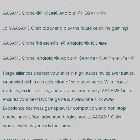
AAGAME Online गेमिंग प्लेटफ़ॉर्म: Android और iOS पर एक्सेस
Join AAGAME Onlin today and play the future of online gaming!
AAGAME Online कैसे डाउनलोड करें: Android और iOS गाइड
AAGAME Online: Android और Apple के लिए एक्सेस करें, APP डाउनलोड करें
Forge alliances and test your skills in high-stakes multiplayer battles,
or unwind with a rich collection of solo adventures. With regular
updates, exclusive titles, and a vibrant community, AAGAME Onlin
ensures your next favorite game is always one click away.
Experience seamless gameplay, fair competition, and non-stop
entertainment. Your adventure begins now at AAGAME Onlin—
where every player finds their arena.