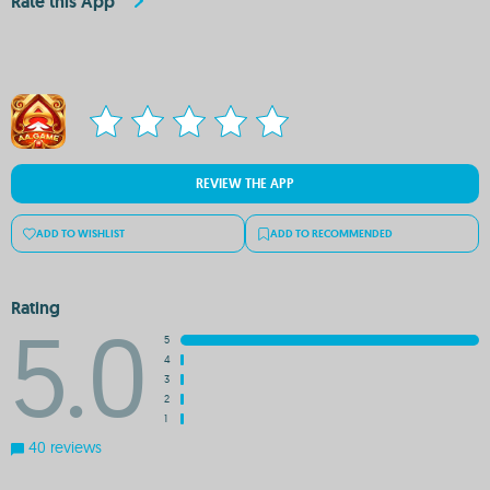
Rate this App
REVIEW THE APP
ADD TO WISHLIST
ADD TO RECOMMENDED
Rating
5.0
5
4
3
2
1
40 reviews