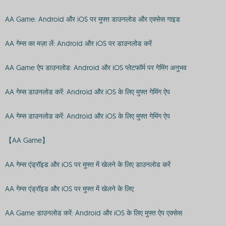
AA Game: Android और iOS पर मुफ्त डाउनलोड और एक्सेस गाइड
AA गेम्स का मज़ा लें: Android और iOS पर डाउनलोड करें
AA Game ऐप डाउनलोड: Android और iOS प्लेटफॉर्म पर गेमिंग अनुभव
AA गेम्स डाउनलोड करें: Android और iOS के लिए मुफ्त गेमिंग ऐप
AA गेम्स डाउनलोड करें: Android और iOS के लिए मुफ्त गेमिंग ऐप
【AA Game】
AA गेम्स एंड्रॉइड और iOS पर मुफ्त में खेलने के लिए डाउनलोड करें
AA गेम्स एंड्रॉइड और iOS पर मुफ्त में खेलने के लिए
AA Game डाउनलोड करें: Android और iOS के लिए मुफ्त ऐप एक्सेस