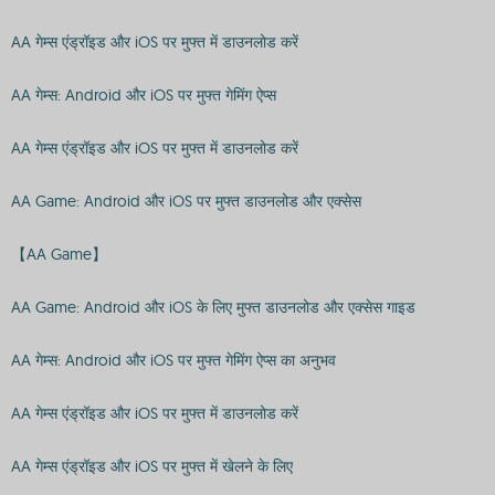
AA गेम्स एंड्रॉइड और iOS पर मुफ्त में डाउनलोड करें
AA गेम्स: Android और iOS पर मुफ्त गेमिंग ऐप्स
AA गेम्स एंड्रॉइड और iOS पर मुफ्त में डाउनलोड करें
AA Game: Android और iOS पर मुफ्त डाउनलोड और एक्सेस
【AA Game】
AA Game: Android और iOS के लिए मुफ्त डाउनलोड और एक्सेस गाइड
AA गेम्स: Android और iOS पर मुफ्त गेमिंग ऐप्स का अनुभव
AA गेम्स एंड्रॉइड और iOS पर मुफ्त में डाउनलोड करें
AA गेम्स एंड्रॉइड और iOS पर मुफ्त में खेलने के लिए