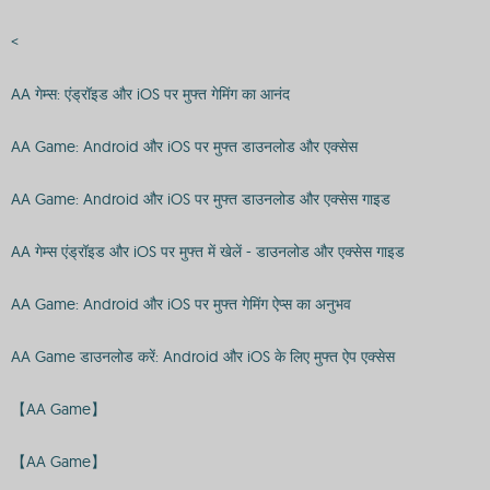
<
AA गेम्स: एंड्रॉइड और iOS पर मुफ्त गेमिंग का आनंद
AA Game: Android और iOS पर मुफ्त डाउनलोड और एक्सेस
AA Game: Android और iOS पर मुफ्त डाउनलोड और एक्सेस गाइड
AA गेम्स एंड्रॉइड और iOS पर मुफ्त में खेलें - डाउनलोड और एक्सेस गाइड
AA Game: Android और iOS पर मुफ्त गेमिंग ऐप्स का अनुभव
AA Game डाउनलोड करें: Android और iOS के लिए मुफ्त ऐप एक्सेस
【AA Game】
【AA Game】