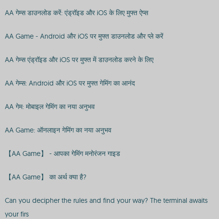
AA गेम्स डाउनलोड करें: एंड्रॉइड और iOS के लिए मुफ्त ऐप्स
AA Game - Android और iOS पर मुफ्त डाउनलोड और प्ले करें
AA गेम्स एंड्रॉइड और iOS पर मुफ्त में डाउनलोड करने के लिए
AA गेम्स: Android और iOS पर मुफ्त गेमिंग का आनंद
AA गेम: मोबाइल गेमिंग का नया अनुभव
AA Game: ऑनलाइन गेमिंग का नया अनुभव
【AA Game】 - आपका गेमिंग मनोरंजन गाइड
【AA Game】 का अर्थ क्या है?
Can you decipher the rules and find your way? The terminal awaits
your firs