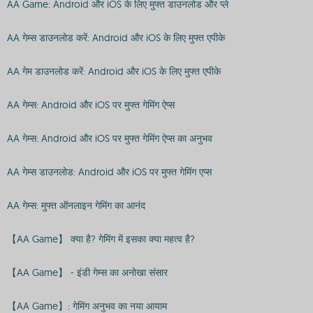
AA Game: Android और iOS के लिए मुफ्त डाउनलोड और प्ले
AA गेम्स डाउनलोड करें: Android और iOS के लिए मुफ्त एपीके
AA गेम डाउनलोड करें: Android और iOS के लिए मुफ्त एपीके
AA गेम्स: Android और iOS पर मुफ्त गेमिंग ऐप्स
AA गेम्स: Android और iOS पर मुफ्त गेमिंग ऐप्स का अनुभव
AA गेम्स डाउनलोड: Android और iOS पर मुफ्त गेमिंग एप्स
AA गेम्स: मुफ्त ऑनलाइन गेमिंग का आनंद
【AA Game】 क्या है? गेमिंग में इसका क्या महत्व है?
【AA Game】 - इंडी गेम्स का अनोखा संसार
【AA Game】: गेमिंग अनुभव का नया आयाम