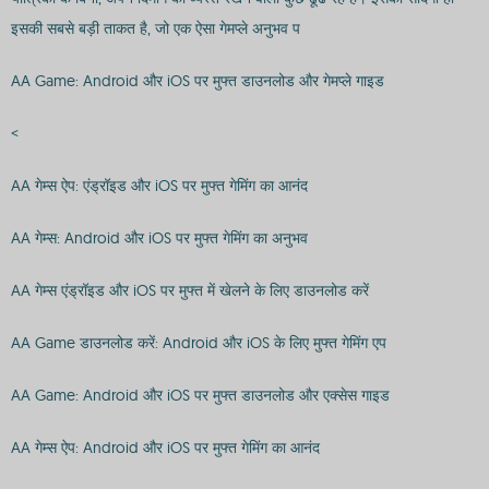
इसकी सबसे बड़ी ताकत है, जो एक ऐसा गेमप्ले अनुभव प
AA Game: Android और iOS पर मुफ्त डाउनलोड और गेमप्ले गाइड
<
AA गेम्स ऐप: एंड्रॉइड और iOS पर मुफ्त गेमिंग का आनंद
AA गेम्स: Android और iOS पर मुफ्त गेमिंग का अनुभव
AA गेम्स एंड्रॉइड और iOS पर मुफ्त में खेलने के लिए डाउनलोड करें
AA Game डाउनलोड करें: Android और iOS के लिए मुफ्त गेमिंग एप
AA Game: Android और iOS पर मुफ्त डाउनलोड और एक्सेस गाइड
AA गेम्स ऐप: Android और iOS पर मुफ्त गेमिंग का आनंद