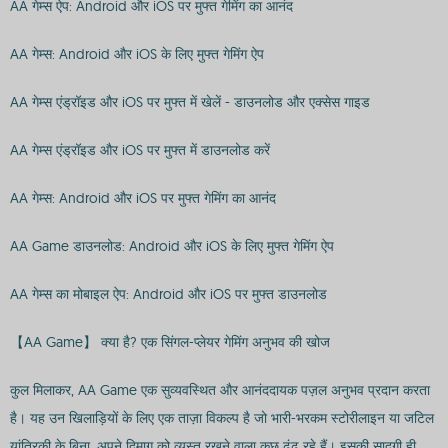
AA गेम्स ऐप: Android और iOS पर मुफ्त गेमिंग का आनंद
AA गेम्स: Android और iOS के लिए मुफ्त गेमिंग ऐप
AA गेम्स एंड्रॉइड और iOS पर मुफ्त में खेलें - डाउनलोड और एक्सेस गाइड
AA गेम्स एंड्रॉइड और iOS पर मुफ्त में डाउनलोड करें
AA गेम्स: Android और iOS पर मुफ्त गेमिंग का आनंद
AA Game डाउनलोड: Android और iOS के लिए मुफ्त गेमिंग ऐप
AA गेम्स का मोबाइल ऐप: Android और iOS पर मुफ्त डाउनलोड
【AA Game】 क्या है? एक सिंगल-प्लेयर गेमिंग अनुभव की खोज
कुल मिलाकर, AA Game एक सुव्यवस्थित और आनंददायक पज़ल अनुभव प्रदान करता
है। यह उन खिलाड़ियों के लिए एक ताज़ा विकल्प है जो भारी-भरकम स्टोरीलाइन या जटिल
यांत्रिकी के बिना, अपने दिमाग को व्यस्त रखने वाला कुछ ढूंढ रहे हैं। इसकी सादगी ही