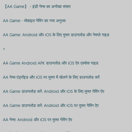
【AA Game】 - इंडी गेम्स का अनोखा संसार
AA Game - मोबाइल गेमिंग का नया अनुभव
AA Game: Android और iOS के लिए मुफ्त डाउनलोड और गेमप्ले गाइड
<
AA Game Android APK डाउनलोड और iOS ऐप एक्सेस गाइड
AA गेम्स एंड्रॉइड और iOS पर मुफ्त में खेलने के लिए डाउनलोड करें
AA Game डाउनलोड करें: Android और iOS के लिए मुफ्त गेमिंग ऐप
AA Game डाउनलोड करें: Android और iOS पर मुफ्त गेमिंग ऐप
AA गेम्स: Android और iOS पर मुफ्त गेमिंग ऐप