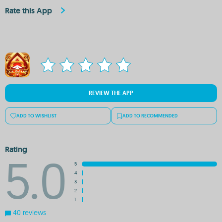
Rate this App
REVIEW THE APP
ADD TO WISHLIST
ADD TO RECOMMENDED
Rating
5.0
5
4
3
2
1
40 reviews