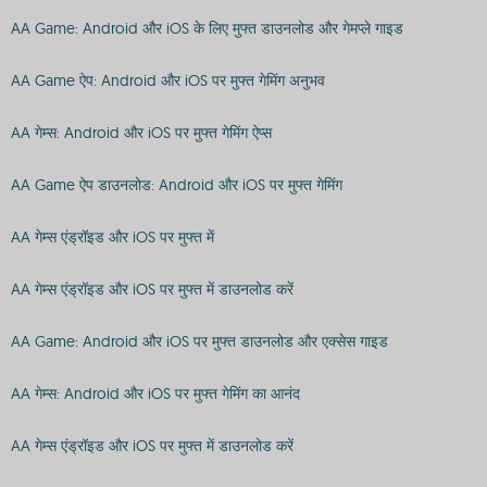
AA Game: Android और iOS के लिए मुफ्त डाउनलोड और गेमप्ले गाइड
AA Game ऐप: Android और iOS पर मुफ्त गेमिंग अनुभव
AA गेम्स: Android और iOS पर मुफ्त गेमिंग ऐप्स
AA Game ऐप डाउनलोड: Android और iOS पर मुफ्त गेमिंग
AA गेम्स एंड्रॉइड और iOS पर मुफ्त में
AA गेम्स एंड्रॉइड और iOS पर मुफ्त में डाउनलोड करें
AA Game: Android और iOS पर मुफ्त डाउनलोड और एक्सेस गाइड
AA गेम्स: Android और iOS पर मुफ्त गेमिंग का आनंद
AA गेम्स एंड्रॉइड और iOS पर मुफ्त में डाउनलोड करें