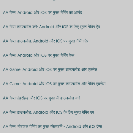
AA गेम्स: Android और iOS पर मुफ्त गेमिंग का आनंद
AA गेम्स डाउनलोड करें: Android और iOS के लिए मुफ्त गेमिंग ऐप
AA गेम्स डाउनलोड: Android और iOS पर मुफ्त गेमिंग ऐप
AA गेम्स: Android और iOS पर मुफ्त गेमिंग ऐप्स
AA Game: Android और iOS पर मुफ्त डाउनलोड और एक्सेस
AA Game: Android और iOS पर मुफ्त डाउनलोड और गेमिंग एक्सेस
AA गेम्स एंड्रॉइड और iOS पर मुफ्त में डाउनलोड करें
AA गेम्स डाउनलोड: Android और iOS के लिए मुफ्त गेमिंग एप
AA गेम्स: मोबाइल गेमिंग का मुफ्त प्लेटफॉर्म - Android और iOS ऐप्स