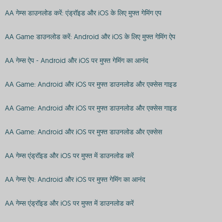
AA गेम्स डाउनलोड करें: एंड्रॉइड और iOS के लिए मुफ्त गेमिंग एप
AA Game डाउनलोड करें: Android और iOS के लिए मुफ्त गेमिंग ऐप
AA गेम्स ऐप - Android और iOS पर मुफ्त गेमिंग का आनंद
AA Game: Android और iOS पर मुफ्त डाउनलोड और एक्सेस गाइड
AA Game: Android और iOS पर मुफ्त डाउनलोड और एक्सेस गाइड
AA Game: Android और iOS पर मुफ्त डाउनलोड और एक्सेस
AA गेम्स एंड्रॉइड और iOS पर मुफ्त में डाउनलोड करें
AA गेम्स ऐप: Android और iOS पर मुफ्त गेमिंग का आनंद
AA गेम्स एंड्रॉइड और iOS पर मुफ्त में डाउनलोड करें