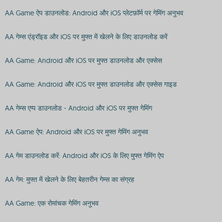
AA Game ऐप डाउनलोड: Android और iOS प्लेटफ़ॉर्म पर गेमिंग अनुभव
AA गेम्स एंड्रॉइड और iOS पर मुफ्त में खेलने के लिए डाउनलोड करें
AA Game: Android और iOS पर मुफ्त डाउनलोड और एक्सेस
AA Game: Android और iOS पर मुफ्त डाउनलोड और एक्सेस गाइड
AA गेम्स एप्प डाउनलोड - Android और iOS पर मुफ्त गेमिंग
AA Game ऐप: Android और iOS पर मुफ्त गेमिंग अनुभव
AA गेम डाउनलोड करें: Android और iOS के लिए मुफ्त गेमिंग ऐप
AA गेम: मुफ्त में खेलने के लिए बेहतरीन गेम्स का संग्रह
AA Game: एक रोमांचक गेमिंग अनुभव