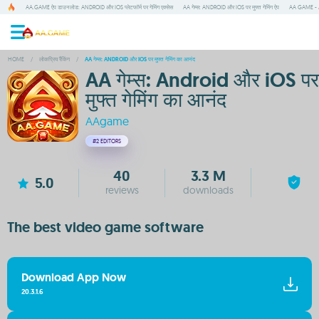
AA.GAME ऐप डाउनलोड: ANDROID और IOS प्लेटफॉर्म पर गेमिंग एक्सेस
AA गेम्स: ANDROID और IOS पर मुफ्त गेमिंग ऐप
AA GAME - A
HOME
/
लोकप्रिय रैंकिंग
/
AA गेम्स: ANDROID और IOS पर मुफ्त गेमिंग का आनंद
AA गेम्स: Android और iOS पर
मुफ्त गेमिंग का आनंद
AAgame
#2
EDITORS
40
3.3 M
5.0
reviews
downloads
The best video game software
Download App Now
20.3.1.6