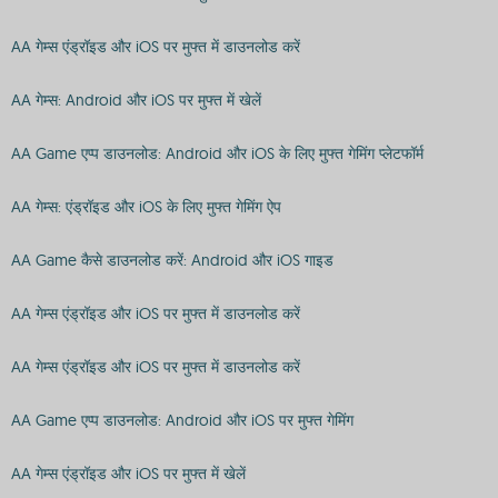
AA गेम्स एंड्रॉइड और iOS पर मुफ्त में डाउनलोड करें
AA गेम्स: Android और iOS पर मुफ्त में खेलें
AA Game एप्प डाउनलोड: Android और iOS के लिए मुफ्त गेमिंग प्लेटफॉर्म
AA गेम्स: एंड्रॉइड और iOS के लिए मुफ्त गेमिंग ऐप
AA Game कैसे डाउनलोड करें: Android और iOS गाइड
AA गेम्स एंड्रॉइड और iOS पर मुफ्त में डाउनलोड करें
AA गेम्स एंड्रॉइड और iOS पर मुफ्त में डाउनलोड करें
AA Game एप्प डाउनलोड: Android और iOS पर मुफ्त गेमिंग
AA गेम्स एंड्रॉइड और iOS पर मुफ्त में खेलें