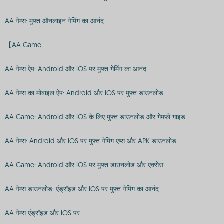
AA गेम्स: मुफ्त ऑनलाइन गेमिंग का आनंद
【AA Game
AA गेम्स ऐप: Android और iOS पर मुफ्त गेमिंग का आनंद
AA गेम्स का मोबाइल ऐप: Android और iOS पर मुफ्त डाउनलोड
AA Game: Android और iOS के लिए मुफ्त डाउनलोड और गेमप्ले गाइड
AA गेम्स: Android और iOS पर मुफ्त गेमिंग एप्स और APK डाउनलोड
AA Game: Android और iOS पर मुफ्त डाउनलोड और एक्सेस
AA गेम्स डाउनलोड: एंड्रॉइड और iOS पर मुफ्त गेमिंग का आनंद
AA गेम्स एंड्रॉइड और iOS पर