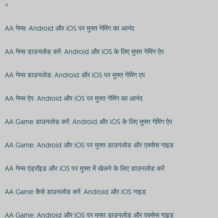
<
AA गेम्स: Android और iOS पर मुफ्त गेमिंग का आनंद
AA गेम्स डाउनलोड करें: Android और iOS के लिए मुफ्त गेमिंग ऐप
AA गेम्स डाउनलोड: Android और iOS पर मुफ्त गेमिंग एप
AA गेम्स ऐप: Android और iOS पर मुफ्त गेमिंग का आनंद
AA Game डाउनलोड करें: Android और iOS के लिए मुफ्त गेमिंग ऐप
AA Game: Android और iOS पर मुफ्त डाउनलोड और एक्सेस गाइड
AA गेम्स एंड्रॉइड और iOS पर मुफ्त में खेलने के लिए डाउनलोड करें
AA Game कैसे डाउनलोड करें: Android और iOS गाइड
AA Game: Android और iOS पर मुफ्त डाउनलोड और एक्सेस गाइड