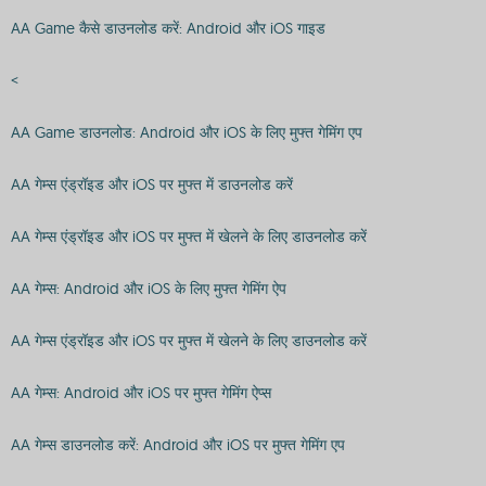
AA Game कैसे डाउनलोड करें: Android और iOS गाइड
<
AA Game डाउनलोड: Android और iOS के लिए मुफ्त गेमिंग एप
AA गेम्स एंड्रॉइड और iOS पर मुफ्त में डाउनलोड करें
AA गेम्स एंड्रॉइड और iOS पर मुफ्त में खेलने के लिए डाउनलोड करें
AA गेम्स: Android और iOS के लिए मुफ्त गेमिंग ऐप
AA गेम्स एंड्रॉइड और iOS पर मुफ्त में खेलने के लिए डाउनलोड करें
AA गेम्स: Android और iOS पर मुफ्त गेमिंग ऐप्स
AA गेम्स डाउनलोड करें: Android और iOS पर मुफ्त गेमिंग एप