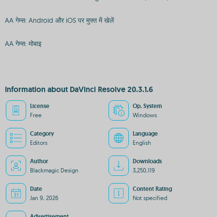
AA गेम्स: Android और iOS पर मुफ्त में खेलें
AA गेम्स: मोबाइ
Information about DaVinci Resolve 20.3.1.6
License
Op. System
Free
Windows
Category
Language
Editors
English
Author
Downloads
Blackmagic Design
3,250,119
Date
Content Rating
Jan 9, 2026
Not specified
Advertisement