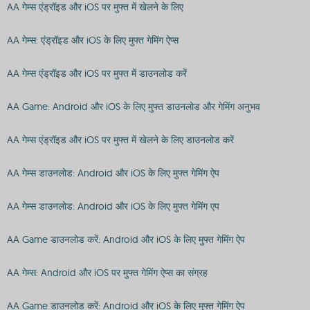
AA गेम्स एंड्रॉइड और iOS पर मुफ्त में खेलने के लिए
AA गेम्स: एंड्रॉइड और iOS के लिए मुफ्त गेमिंग ऐप्स
AA गेम्स एंड्रॉइड और iOS पर मुफ्त में डाउनलोड करें
AA Game: Android और iOS के लिए मुफ्त डाउनलोड और गेमिंग अनुभव
AA गेम्स एंड्रॉइड और iOS पर मुफ्त में खेलने के लिए डाउनलोड करें
AA गेम्स डाउनलोड: Android और iOS के लिए मुफ्त गेमिंग ऐप
AA गेम्स डाउनलोड: Android और iOS के लिए मुफ्त गेमिंग एप
AA Game डाउनलोड करें: Android और iOS के लिए मुफ्त गेमिंग ऐप
AA गेम्स: Android और iOS पर मुफ्त गेमिंग ऐप्स का संग्रह
AA Game डाउनलोड करें: Android और iOS के लिए मुफ्त गेमिंग ऐप