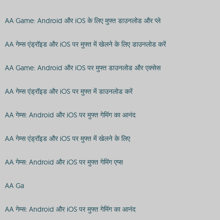
AA Game: Android और iOS के लिए मुफ्त डाउनलोड और प्ले
AA गेम्स एंड्रॉइड और iOS पर मुफ्त में खेलने के लिए डाउनलोड करें
AA Game: Android और iOS पर मुफ्त डाउनलोड और एक्सेस
AA गेम्स एंड्रॉइड और iOS पर मुफ्त में डाउनलोड करें
AA गेम्स: Android और iOS पर मुफ्त गेमिंग का आनंद
AA गेम्स एंड्रॉइड और iOS पर मुफ्त में खेलने के लिए
AA गेम्स: Android और iOS पर मुफ्त गेमिंग एप्स
AA Ga
AA गेम्स: Android और iOS पर मुफ्त गेमिंग का आनंद