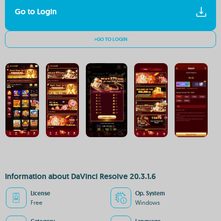
Go to Login
>GO TO LOGIN
Information about DaVinci Resolve 20.3.1.6
License
Op. System
Free
Windows