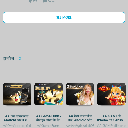
133
Reply
SEE MORE
होमपेज
AA गेम्स डाउनलोड:
AA Game:Funn -
AA गेम्स डाउनलोड
AA.GAME से
Android और iOS के
मोबाइल गेमिंग के लिए
करें: Android और
iPhone पर Genshin
लिए मुफ्त गेमिंग ऐप
बेस्ट ऐप और APK
iOS के लिए मुफ्त गेमिंग
Impact डाउनलोड और
AAगेम्स:AndroidऔरiOSपरमुफ्तगेमिंगकाआनंदAAगेम्सऐप:AndroidऔरiOSपरमुफ्तगेमिंगकाआनंद
AAGame:Funn-
AAगेम्सएंड्रॉइडऔरiOSपरमुफ्तमेंडाउनलोडकरनेकेलि
AA.GAMEपरiPhoneके