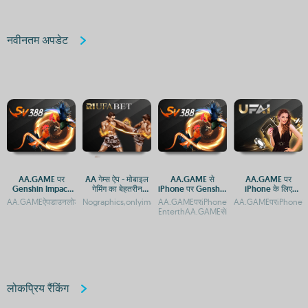
नवीनतम अपडेट
AA.GAME पर
AA गेम्स ऐप - मोबाइल
AA.GAME से
AA.GAME पर
Genshin Impact
गेमिंग का बेहतरीन
iPhone पर Genshin
iPhone के लिए
APK डाउनलोड और
अनुभव
Impact APK
Genshin Impact
AA.GAMEऐपडाउनलोड:AndroidऔरiOSप्लेटफ़ॉर्मपरगेमिंगएक्सेसAA.GAMEऐपडाउनलोड:Androidऔ
Nographics,onlyimagination.Yourcursorisyourcompass.InAA
AA.GAMEपरiPhoneकेलिएAndroidऐप्सकैसेडा
AA.GAMEपरiPhoneकेलि
गेम एक्सेस गाइड
डाउनलोड और इंस्टॉल
APK डाउनलोड करें
EnterthAA.GAMEसेiPhoneपरA
गाइड
लोकप्रिय रैंकिंग